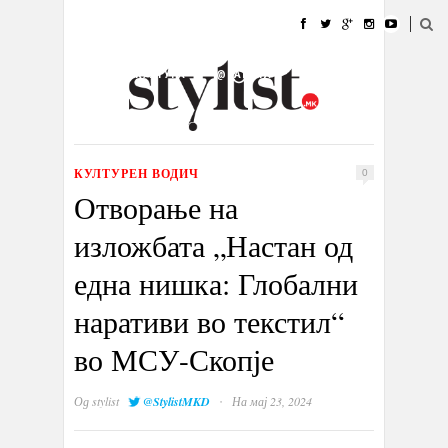
ДОМА
МОДА
СТИЛ
УБАВИНА
ЖИВОТ
КУЛТУРА
@РАБОТА
ГАЛЕРИЈА
ИЗЛОГ
КОНТАКТ
КУЛТУРЕН ВОДИЧ
0
Отворање на
изложбата „Настан од
една нишка: Глобални
наративи во текстил“
во МСУ-Скопје
·
Од
stylist
@StylistMKD
На мај 23, 2024