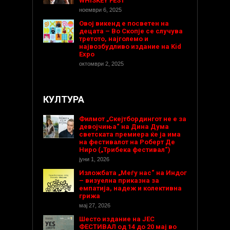
WHISKEY FEST
ноември 6, 2025
Овој викенд е посветен на
децата – Во Скопје се случува
третото, најголемо и
највозбудливо издание на Kid
Expo
октомври 2, 2025
КУЛТУРА
Филмот „Скејтбордингот не е за
девојчиња“ на Дина Дума
светската премиера ќе ја има
на фестивалот на Роберт Де
Ниро („Трибека фестивал“)
јуни 1, 2026
Изложбата „Меѓу нас“ на Индог
– визуелна приказна за
емпатија, надеж и колективна
грижа
мај 27, 2026
Шесто издание на ЈЕС
ФЕСТИВАЛ од 14 до 20 мај во