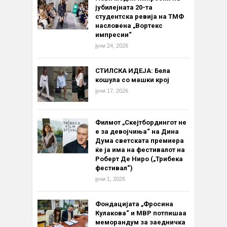
јубилејната 20-та
студентска ревија на ТМФ
насловена „Вортекс
импресии“
јуни 24, 2026
СТИЛСКА ИДЕЈА: Бела
кошула со машки крој
јуни 17, 2026
Филмот „Скејтбордингот не
е за девојчиња“ на Дина
Дума светската премиера
ќе ја има на фестивалот на
Роберт Де Ниро („Трибека
фестивал“)
јуни 1, 2026
Фондацијата „Фросина
Кулакова“ и МВР потпишаа
меморандум за заедничка