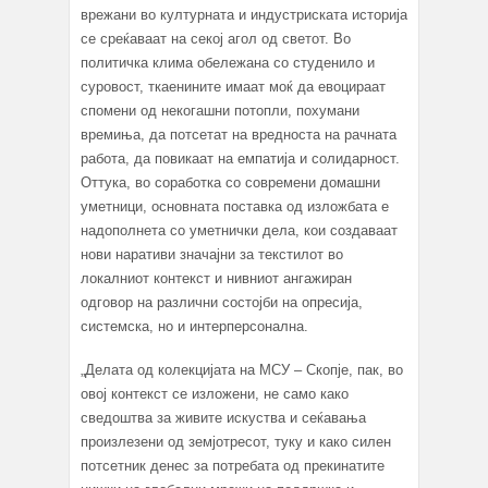
врежани во културната и индустриската историја
се среќаваат на секој агол од светот. Во
политичка клима обележана со студенило и
суровост, ткаенините имаат моќ да евоцираат
спомени од некогашни потопли, похумани
времиња, да потсетат на вредноста на рачната
работа, да повикаат на емпатија и солидарност.
Оттука, во соработка со современи домашни
уметници, основната поставка од изложбата е
надополнета со уметнички дела, кои создаваат
нови наративи значајни за текстилот во
локалниот контекст и нивниот ангажиран
одговор на различни состојби на опресија,
системска, но и интерперсонална.
„Делата од колекцијата на МСУ – Скопје, пак, во
овој контекст се изложени, не само како
сведоштва за живите искуства и сеќавања
произлезени од земјотресот, туку и како силен
потсетник денес за потребата од прекинатите