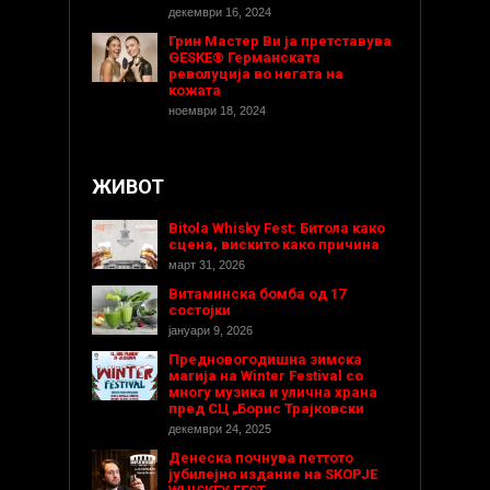
декември 16, 2024
Грин Мастер Ви ја претставува
GESKE® Германската
револуција во негата на
кожата
ноември 18, 2024
ЖИВОТ
Bitola Whisky Fest: Битола како
сцена, вискито како причина
март 31, 2026
Витаминска бомба од 17
состојки
јануари 9, 2026
Предновогодишнa зимска
магија на Winter Festival со
многу музика и улична храна
пред СЦ „Борис Трајковски
декември 24, 2025
Денеска почнува петтото
јубилејно издание на SKOPJE