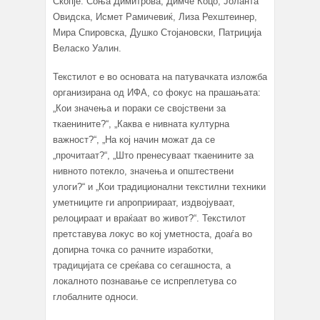
Скопје: Соња Димитрова, Димче Коцо, Јоланта
Овидска, Исмет Рамичевиќ, Лиза Рехштеинер,
Мира Спировска, Душко Стојановски, Патриција
Веласко Уалин.
Текстилот е во основата на патувачката изложба
организирана од ИФА, со фокус на прашањата:
„Кои значења и пораки се својствени за
ткаенините?“, „Каква е нивната културна
важност?“, „На кој начин можат да се
„прочитаат?“, „Што пренесуваат ткаенините за
нивното потекло, значења и општествени
улоги?“ и „Кои традиционални текстилни техники
уметниците ги апроприираaт, издвојуваат,
релоцираат и враќаат во живот?“. Текстилот
претставува локус во кој уметноста, доаѓа во
допирна точка со рачните изработки,
традицијата се среќава со сегашноста, а
локалното познавање се испреплетува со
глобалните односи.