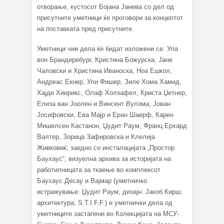
отворање, кустосот Бојана Јанева со дел од
присутните уметници ќе проговори за концептот
на поставката пред присутните.
Уметници чии дела ќе бидат изложени се: Ула
вон Брандеребург, Кристина Божурска, Јане
Чаловски и Христина Иваноска, Ноа Ешкол,
Андреас Екнер, Ули Фишер, Зиле Хома Хамид,
Хајде Хинрикс, Олаф Холзафел, Криста Џетнер,
Елиза ван Јоолен и Винсент Вулзма, Јован
Јосифовски, Ева Мајр и Еран Шаерф, Карен
Мишелсен Кастанон, Џудит Раум, Франц Ерхард
Валтер, Зорица Зафировска и Клелија
Живковиќ; заедно со инсталацијата „Простор
Баухаус“, визуелна архива за историјата на
работилницата за ткаење во комплексот
Баухаус Десау и Вајмар (уметничко
истражување: Џудит Раум; дизајн: Јакоб Кирш;
архитектура: S.T.I.F.F.) и уметнички дела од
уметниците застапени во Колекцијата на МСУ-