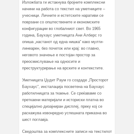
Изложбата ги истакнува бројните комплексни
начини на работа со текстил на уметниците –
учесници. Личните и естетските наративи се
поврзани со општествените и економските
конфигурации во глобалниот свет. Во 1965
година, Баухаус уметницата Ани Алберс го
опиша „настанот од една нишка“ како мулти-
линеарен, без почеток или крај: во главно,
неговото значење е постојан простор за
преосмислување на односите и
преструктурирање на врските и контекстите.
Уметницата Џудит Раум го создаде „Просторот
Баухаус“, инсталација посветена на Баухаус
работилницата за ткаење. Се среќаваме со
преткаени материјали и историски платна во
специјално дизајниран дисплеј, преку кој се
раскажува извонредно успешната приказна во
шест поглавја.
Сведоштва за комплексните записи на текстилот