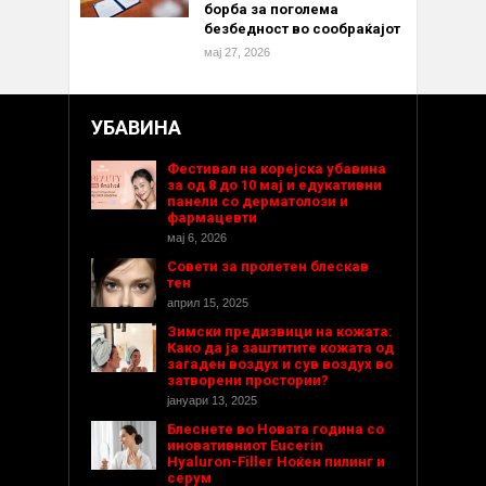
борба за поголема
безбедност во сообраќајот
мај 27, 2026
УБАВИНА
Фестивал на корејска убавина
за од 8 до 10 мај и едукативни
панели со дерматолози и
фармацевти
мај 6, 2026
Совети за пролетен блескав
тен
април 15, 2025
Зимски предизвици на кожата:
Како да ја заштитите кожата од
загаден воздух и сув воздух во
затворени простории?
јануари 13, 2025
Блеснете во Новата година со
иновативниот Eucerin
Hyaluron-Filler Ноќен пилинг и
серум