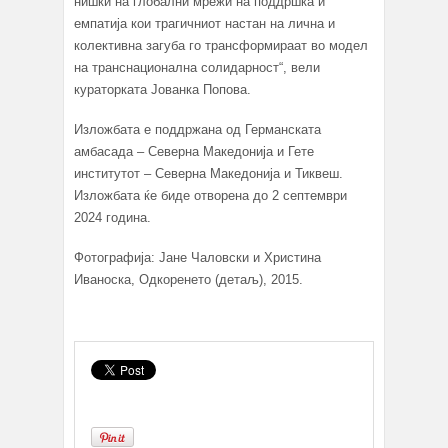
нишки на глобални мрежи на поддршка и
емпатија кои трагичниот настан на лична и
колективна загуба го трансформираат во модел
на транснационална солидарност“, вели
кураторката Јованка Попова.
Изложбата е поддржана од Германската
амбасада – Северна Македонија и Гете
институтот – Северна Македонија и Тиквеш.
Изложбата ќе биде отворена до 2 септември
2024 година.
Фотографија: Јане Чаловски и Христина
Иваноска, Одкоренето (детаљ), 2015.