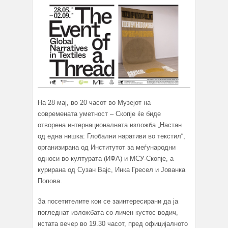
На 28 мај, во 20 часот во Музејот на
современата уметност – Скопје ќе биде
отворена интернационалната изложба „Настан
од една нишка: Глобални наративи во текстил“,
организирана oд Институтот за меѓународни
односи во културата (ИФА) и МСУ-Скопје, а
курирана од Сузан Вајс, Инка Гресел и Јованка
Попова.
За посетителите кои се заинтересирани да ја
погледнат изложбата со личен кустос водич,
истата вечер во 19.30 часот, пред официјалното