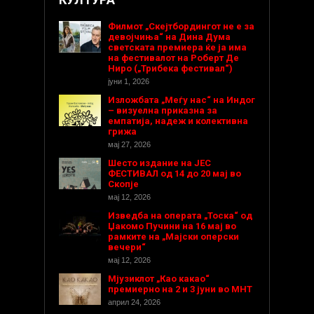
Филмот „Скејтбордингот не е за
девојчиња“ на Дина Дума
светската премиера ќе ја има
на фестивалот на Роберт Де
Ниро („Трибека фестивал“)
јуни 1, 2026
Изложбата „Меѓу нас“ на Индог
– визуелна приказна за
емпатија, надеж и колективна
грижа
мај 27, 2026
Шесто издание на ЈЕС
ФЕСТИВАЛ од 14 до 20 мај во
Скопје
мај 12, 2026
Изведба на операта „Тоска“ од
Џакомо Пучини на 16 мај во
рамките на „Мајски оперски
вечери“
мај 12, 2026
Мјузиклот „Као какао“
премиерно на 2 и 3 јуни во МНТ
април 24, 2026