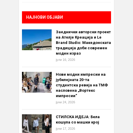
НАЈНОВИ ОБЈАВИ
Заеднички авторски проект
на Ателје Креација и Le
Brand Studio: Македонската
традиција доби современ
моден израз
јули 16, 2026
Нови модни импресии на
јубилејната 20-та
студентска ревија на ТМФ
насловена „Вортекс
импресии“
јуни 24, 2026
СТИЛСКА ИДЕЈА: Бела
кошула со машки крој
јуни 17, 2026