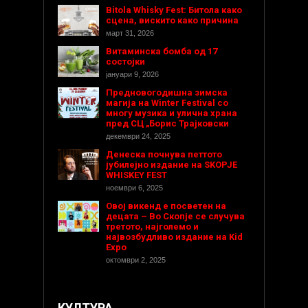
Bitola Whisky Fest: Битола како
сцена, вискито како причина
март 31, 2026
Витаминска бомба од 17
состојки
јануари 9, 2026
Предновогодишнa зимска
магија на Winter Festival со
многу музика и улична храна
пред СЦ „Борис Трајковски
декември 24, 2025
Денеска почнува петтото
јубилејно издание на SKOPJE
WHISKEY FEST
ноември 6, 2025
Овој викенд е посветен на
децата – Во Скопје се случува
третото, најголемо и
највозбудливо издание на Kid
Expo
октомври 2, 2025
КУЛТУРА