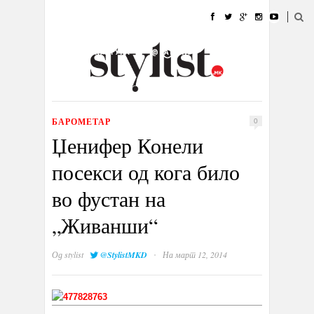
ДОМА
МОДА
СТИЛ
УБАВИНА
ЖИВОТ
КУЛТУРА
@РАБОТА
ГАЛЕРИЈА
ИЗЛОГ
КОНТАКТ
БАРОМЕТАР
0
Џенифер Конели
посекси од кога било
во фустан на
„Живанши“
·
Од
stylist
@StylistMKD
На март 12, 2014