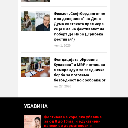
Филмот „Скејтбордингот не
е за девојчиња“ на Дина
Дума светската премиера
ќе ја има на фестивалот на
Роберт Де Ниро („Трибека
фестивал“)
јуни 1, 2026
Фондацијата „Фросина
Кулакова“ и МВР потпишаа
меморандум за заедничка
борба за поголема
безбедност во сообраќајот
мај 27, 2026
УБАВИНА
Фестивал на корејска убавина
за од 8 до 10 мај и едукативни
панели со дерматолози и