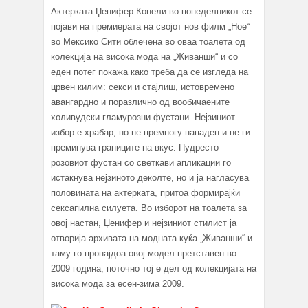
Aктерката Џенифер Конели во понеделникот се
појави на премиерата на својот нов филм „Ное“
во Мексико Сити облечена во оваа тоалета од
колекција на висока мода на „Живанши“ и со
еден потег покажа како треба да се изгледа на
црвен килим: секси и стајлиш, истовремено
авангардно и поразлично од вообичаените
холивудски гламурозни фустани. Нејзиниот
избор е храбар, но не премногу нападен и не ги
преминува границите на вкус. Пудресто
розовиот фустан со светкави апликации го
истакнува нејзиното деколте, но и ја нагласува
половината на актерката, притоа формирајќи
сексапилна силуета. Во изборот на тоалета за
овој настан, Џенифер и нејзиниот стилист ја
отворија архивата на модната куќа „Живанши“ и
таму го пронајдоа овој модел претставен во
2009 година, поточно тој е дел од колекцијата на
висока мода за есен-зима 2009.