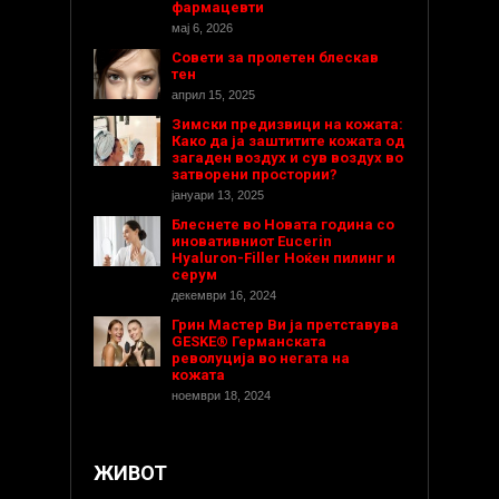
фармацевти
мај 6, 2026
Совети за пролетен блескав
тен
април 15, 2025
Зимски предизвици на кожата:
Како да ја заштитите кожата од
загаден воздух и сув воздух во
затворени простории?
јануари 13, 2025
Блеснете во Новата година со
иновативниот Eucerin
Hyaluron-Filler Ноќен пилинг и
серум
декември 16, 2024
Грин Мастер Ви ја претставува
GESKE® Германската
револуција во негата на
кожата
ноември 18, 2024
ЖИВОТ