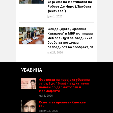
ќе ја има на фестивалот на
Роберт Де Ниро („Трибека
фестивал“)
јуни 1, 2026
Фондацијата „Фросина
Кулакова“ и МВР потпишаа
меморандум за заедничка
борба за поголема
безбедност во сообраќајот
мај 27, 2026
УБАВИНА
Фестивал на корејска убавина
за од 8 до 10 мај и едукативни
панели со дерматолози и
фармацевти
мај 6, 2026
Совети за пролетен блескав
тен
април 15, 2025