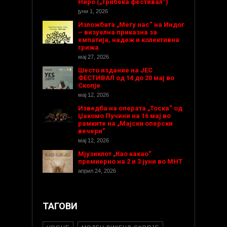
Ниро („Трибека фестивал“)
јуни 1, 2026
Изложбата „Меѓу нас“ на Индог
– визуелна приказна за
емпатија, надеж и колективна
грижа
мај 27, 2026
Шесто издание на ЈЕС
ФЕСТИВАЛ од 14 до 20 мај во
Скопје
мај 12, 2026
Изведба на операта „Тоска“ од
Џакомо Пучини на 16 мај во
рамките на „Мајски оперски
вечери“
мај 12, 2026
Мјузиклот „Као какао“
премиерно на 2 и 3 јуни во МНТ
април 24, 2026
ТАГОВИ