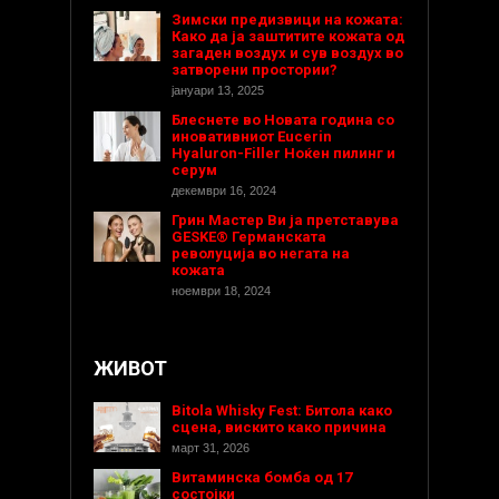
Зимски предизвици на кожата:
Како да ја заштитите кожата од
загаден воздух и сув воздух во
затворени простории?
јануари 13, 2025
Блеснете во Новата година со
иновативниот Eucerin
Hyaluron-Filler Ноќен пилинг и
серум
декември 16, 2024
Грин Мастер Ви ја претставува
GESKE® Германската
револуција во негата на
кожата
ноември 18, 2024
ЖИВОТ
Bitola Whisky Fest: Битола како
сцена, вискито како причина
март 31, 2026
Витаминска бомба од 17
состојки