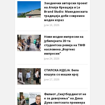
Заеднички авторски проект
на Ателје Креација и Le
Brand Studio: Македонската
традиција доби современ
моден израз
јули 16, 2026
Нови модни импресии на
јубилејната 20-та
студентска ревија на ТМФ
насловена „Вортекс
импресии“
јуни 24, 2026
СТИЛСКА ИДЕЈА: Бела
кошула со машки крој
јуни 17, 2026
Филмот „Скејтбордингот не
е за девојчиња“ на Дина
Дума светската премиера