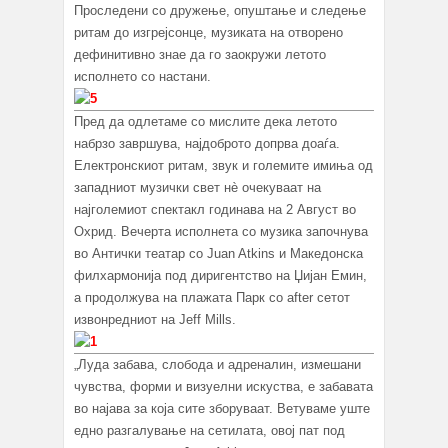
Проследени со дружење, опуштање и следење
ритам до изгрејсонце, музиката на отворено
дефинитивно знае да го заокружи летото
исполнето со настани.
Пред да одлетаме со мислите дека летото
набрзо завршува, најдоброто допрва доаѓа.
Електронскиот ритам, звук и големите имиња од
западниот музички свет нè очекуваат на
најголемиот спектакл годинава на 2 Август во
Охрид. Вечерта исполнета со музика започнува
во Антички театар со Juan Atkins и Македонска
филхармонија под диригентство на Џијан Емин,
а продолжува на плажата Парк со after сетот
извонредниот на Jeff Mills.
„Луда забава, слобода и адреналин, измешани
чувства, форми и визуелни искуства, е забавата
во најава за која сите зборуваат. Ветуваме уште
едно разгалување на сетилата, овој пат под