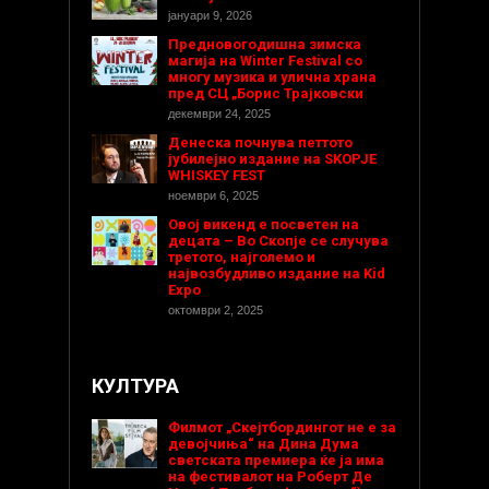
јануари 9, 2026
Предновогодишнa зимска
магија на Winter Festival со
многу музика и улична храна
пред СЦ „Борис Трајковски
декември 24, 2025
Денеска почнува петтото
јубилејно издание на SKOPJE
WHISKEY FEST
ноември 6, 2025
Овој викенд е посветен на
децата – Во Скопје се случува
третото, најголемо и
највозбудливо издание на Kid
Expo
октомври 2, 2025
КУЛТУРА
Филмот „Скејтбордингот не е за
девојчиња“ на Дина Дума
светската премиера ќе ја има
на фестивалот на Роберт Де