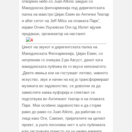
отворено небо со Juan Atkins заедно со
Македонска филхармонија под диригентската
палка на маестро Џијан Емин во Антички Театар
и after сетот на Jeff Milss на плажата Парк”,
изјави Огнен Узуновски Оги од Излет мјузик
продакшн, организатор на настанот.
Џинот на звукот и диригентската палка на
Македонската Филхармонија, Џијан Емин, со
нетрпение го очекува 2-ри Август, денот кога
македонската публика ќе го вкуси непознатото.
„Двете имиња кои ни гостуваат летово, нивното
искуство, звук и начин на кој ја трансформираат
музиката во задоволство, се доволни за да
замислите каква еуфорија и спектакл се
подготвува во Античкиот театар и на плажата
Парк. Мое особено задоволство е да стојам
рамо до рамо со Juan Atkins, да работам со
лица како Оги, Самоил, пријателите на целиот
проект, а уште поголема чест е што публиката
која заслужува почесто да ги ужива ваквите