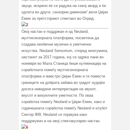
звуци, искрено ќе се радува на секој акорд и ќе
одлета во други, сензорни димензии“,вели Џијан
Емин за претстојниот спектакл во Охрид.
Овој настан е поддржан и од Neuland,
мултисензорната платформа, посветена да
создава необични музички и уметнички
искуства. Neuland Sensorium, според многумина,
настанот за 2017 година, кој се одржа лани во
ноември во Мала Станица беше кулминација на
соработката помеѓу мултисензорната
платформа и маестро Џијан Емин и ги помести
границите на добрата забава во градот нудејќи
досега невидени интерпретации на звукот,
вкусот и визуелните уметности. По оваа
соработка помеѓу Neuland и Џијан Емин, како и
годинешната соработка помеѓу Neuland и клубот
Сектор 909, Neuland се појавува како
поддржувач и на овој спектакуларен настан.