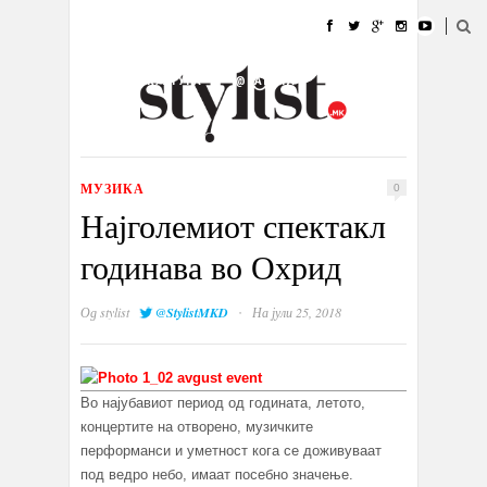
ДОМА
МОДА
СТИЛ
УБАВИНА
ЖИВОТ
КУЛТУРА
@РАБОТА
ГАЛЕРИЈА
ИЗЛОГ
КОНТАКТ
МУЗИКА
0
Најголемиот спектакл
годинава во Охрид
·
Од
stylist
@StylistMKD
На јули 25, 2018
Во најубавиот период од годината, летото,
концертите на отворено, музичките
перформанси и уметност кога се доживуваат
под ведро небо, имаат посебно значење.