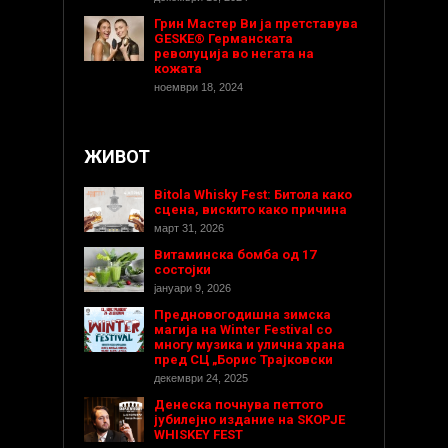
Грин Мастер Ви ја претставува
GESKE® Германската
револуција во негата на
кожата
ноември 18, 2024
ЖИВОТ
Bitola Whisky Fest: Битола како
сцена, вискито како причина
март 31, 2026
Витаминска бомба од 17
состојки
јануари 9, 2026
Предновогодишнa зимска
магија на Winter Festival со
многу музика и улична храна
пред СЦ „Борис Трајковски
декември 24, 2025
Денеска почнува петтото
јубилејно издание на SKOPJE
WHISKEY FEST