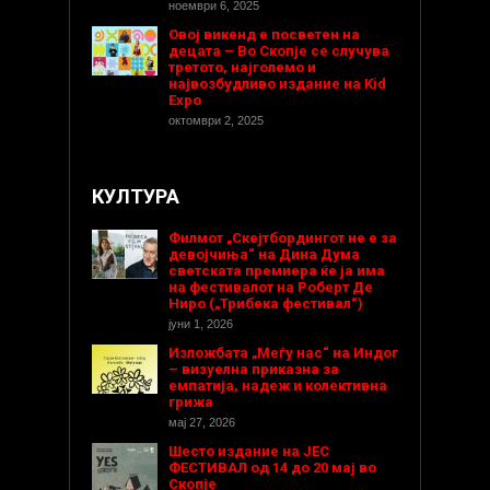
ноември 6, 2025
Овој викенд е посветен на
децата – Во Скопје се случува
третото, најголемо и
највозбудливо издание на Kid
Expo
октомври 2, 2025
КУЛТУРА
Филмот „Скејтбордингот не е за
девојчиња“ на Дина Дума
светската премиера ќе ја има
на фестивалот на Роберт Де
Ниро („Трибека фестивал“)
јуни 1, 2026
Изложбата „Меѓу нас“ на Индог
– визуелна приказна за
емпатија, надеж и колективна
грижа
мај 27, 2026
Шесто издание на ЈЕС
ФЕСТИВАЛ од 14 до 20 мај во
Скопје