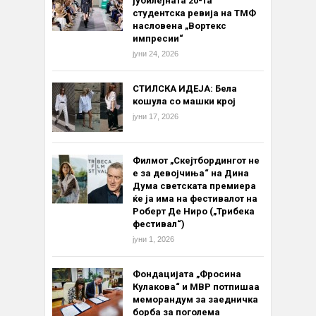
јубилејната 20-та
студентска ревија на ТМФ
насловена „Вортекс
импресии“
јуни 24, 2026
СТИЛСКА ИДЕЈА: Бела
кошула со машки крој
јуни 17, 2026
Филмот „Скејтбордингот не
е за девојчиња“ на Дина
Дума светската премиера
ќе ја има на фестивалот на
Роберт Де Ниро („Трибека
фестивал“)
јуни 1, 2026
Фондацијата „Фросина
Кулакова“ и МВР потпишаа
меморандум за заедничка
борба за поголема