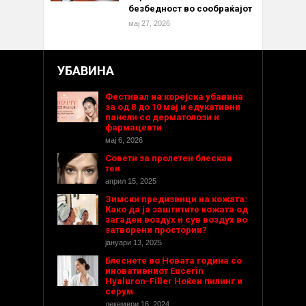
безбедност во сообраќајот
мај 27, 2026
УБАВИНА
Фестивал на корејска убавина
за од 8 до 10 мај и едукативни
панели со дерматолози и
фармацевти
мај 6, 2026
Совети за пролетен блескав
тен
април 15, 2025
Зимски предизвици на кожата:
Како да ја заштитите кожата од
загаден воздух и сув воздух во
затворени простории?
јануари 13, 2025
Блеснете во Новата година со
иновативниот Eucerin
Hyaluron-Filler Ноќен пилинг и
серум
декември 16, 2024