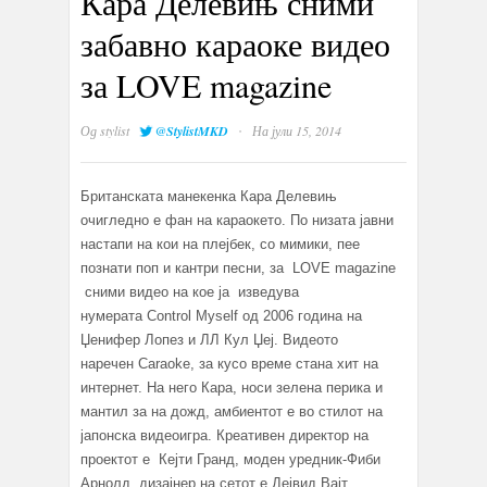
Кара Делевињ сними
забавно караоке видео
за LOVE magazine
·
Од
stylist
@StylistMKD
На јули 15, 2014
Британската манекенка Кара Делевињ
очигледно е фан на караокето. По низата јавни
настапи на кои на плејбек, со мимики, пее
познати поп и кантри песни, за LOVE magazine
сними видео на кое ја изведува
нумерата Control Myself од 2006 година на
Џенифер Лопез и ЛЛ Кул Џеј. Видеото
наречен Caraoke, за кусо време стана хит на
интернет. На него Кара, носи зелена перика и
мантил за на дожд, амбиентот е во стилот на
јапонска видеоигра. Креативен директор на
проектот е Кејти Гранд, моден уредник-Фиби
Арнолд, дизајнер на сетот е Дејвид Вајт,