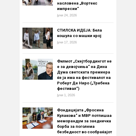
насловена „Вортекс
импресии“
јуни 24, 2026
СТИЛСКА ИДЕЈА: Бела
кошула со машки крој
јуни 17, 2026
Филмот „Скејтбордингот не
е за девојчиња“ на Дина
Дума светската премиера
ќе ја има на фестивалот на
Роберт Де Ниро („Трибека
фестивал“)
јуни 1, 2026
Фондацијата „Фросина
Кулакова“ и МВР потпишаа
меморандум за заедничка
борба за поголема
безбедност во сообраќајот