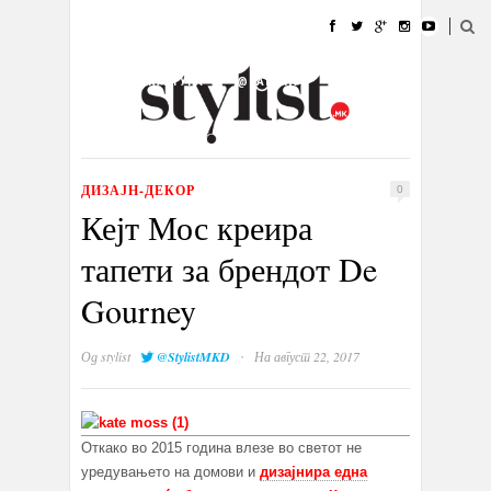
ДОМА
МОДА
СТИЛ
УБАВИНА
ЖИВОТ
КУЛТУРА
@РАБОТА
ГАЛЕРИЈА
ИЗЛОГ
КОНТАКТ
ДИЗАЈН-ДЕКОР
0
Кејт Мос креира
тапети за брендот De
Gourney
·
Од
stylist
@StylistMKD
На август 22, 2017
Откако во 2015 година влезе во светот не
уредувањето на домови и
дизајнира една