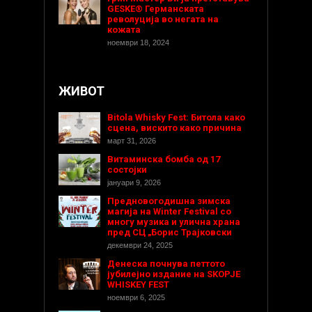
GESKE® Германската
револуција во негата на
кожата
ноември 18, 2024
ЖИВОТ
Bitola Whisky Fest: Битола како
сцена, вискито како причина
март 31, 2026
Витаминска бомба од 17
состојки
јануари 9, 2026
Предновогодишнa зимска
магија на Winter Festival со
многу музика и улична храна
пред СЦ „Борис Трајковски
декември 24, 2025
Денеска почнува петтото
јубилејно издание на SKOPJE
WHISKEY FEST
ноември 6, 2025