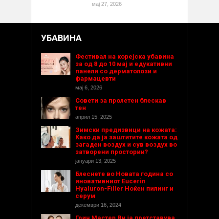
мај 27, 2026
УБАВИНА
Фестивал на корејска убавина
за од 8 до 10 мај и едукативни
панели со дерматолози и
фармацевти
мај 6, 2026
Совети за пролетен блескав
тен
април 15, 2025
Зимски предизвици на кожата:
Како да ја заштитите кожата од
загаден воздух и сув воздух во
затворени простории?
јануари 13, 2025
Блеснете во Новата година со
иновативниот Eucerin
Hyaluron-Filler Ноќен пилинг и
серум
декември 16, 2024
Грин Мастер Ви ја претставува