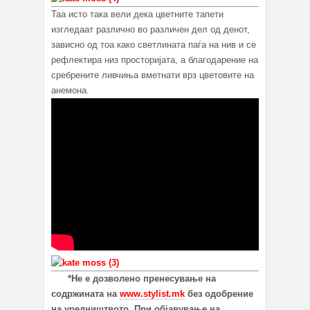
Таа исто така вели дека цветните тапети
изгледаат различно во различен дел од денот,
зависно од тоа како светлината паѓа на нив и се
рефлектира низ просторијата, a благодарение на
сребрените ливчиња вметнати врз цветовите на
анемона.
*Не е дозволено пренесување на
содржината на
www.stylist.mk
без одобрение
на уредништвото. При објавување на