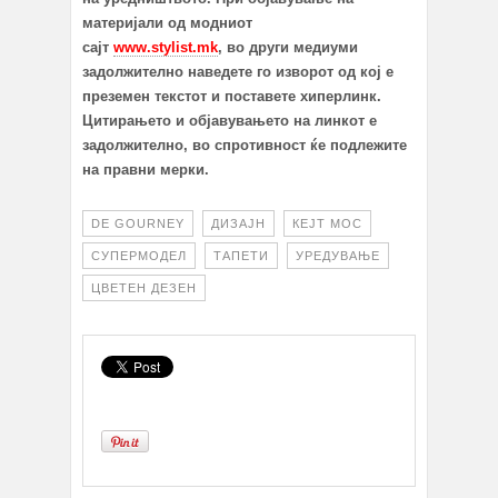
материјали од модниот
сајт
www.stylist.mk
, во други медиуми
задолжително наведете го изворот од кој е
преземен текстот и поставете хиперлинк.
Цитирањето и објавувањето на линкот е
задолжително, во спротивност ќе подлежите
на правни мерки.
DE GOURNEY
ДИЗАЈН
КЕЈТ МОС
СУПЕРМОДЕЛ
ТАПЕТИ
УРЕДУВАЊЕ
ЦВЕТЕН ДЕЗЕН