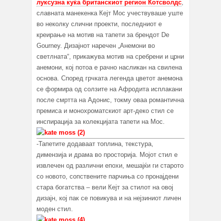
луксузна куќа британскиот регион Котсволдс
,
славната манекенка Кејт Мос учествуваше уште
во неколку слични проекти, последниот е
креирање на мотив на тапети за брендот De
Gourney. Дизајнот наречен „Анемони во
светлната“, прикажува мотив на сребрени и црни
анемони, кој потоа е рачно насликан на свилена
основа. Според грчката легенда цветот анемона
се формира од солзите на Афродита исплакани
после смртта на Адонис, токму оваа романтична
премиса и монохроматскиот арт-деко стил се
инспирација за колекцијата тапети на Мос.
-Тапетите додаваат топлина, текстура,
димензија и драма во просторија. Мојот стил е
извлечен од различни епохи, мешајќи ги старото
со новото, сопствените парчиња со пронајдени
стара богатства – вели Кејт за стилот на овој
дизајн, кој пак се повикува и на нејзиниот личен
моден стил.