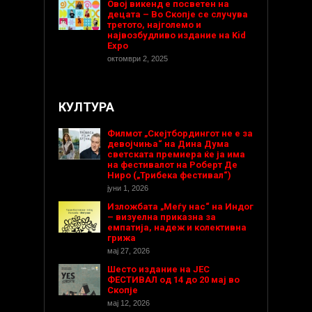
Овој викенд е посветен на
децата – Во Скопје се случува
третото, најголемо и
највозбудливо издание на Kid
Expo
октомври 2, 2025
КУЛТУРА
Филмот „Скејтбордингот не е за
девојчиња“ на Дина Дума
светската премиера ќе ја има
на фестивалот на Роберт Де
Ниро („Трибека фестивал“)
јуни 1, 2026
Изложбата „Меѓу нас“ на Индог
– визуелна приказна за
емпатија, надеж и колективна
грижа
мај 27, 2026
Шесто издание на ЈЕС
ФЕСТИВАЛ од 14 до 20 мај во
Скопје
мај 12, 2026