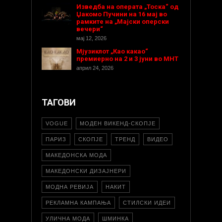
Изведба на операта „Тоска“ од
Џакомо Пучини на 16 мај во
рамките на „Мајски оперски
вечери“
мај 12, 2026
Мјузиклот „Као какао“
премиерно на 2 и 3 јуни во МНТ
април 24, 2026
ТАГОВИ
VOGUE
МОДЕН ВИКЕНД-СКОПЈЕ
ПАРИЗ
СКОПЈЕ
ТРЕНД
ВИДЕО
МАКЕДОНСКА МОДА
МАКЕДОНСКИ ДИЗАЈНЕРИ
МОДНА РЕВИЈА
НАКИТ
РЕКЛАМНА КАМПАЊА
СТИЛСКИ ИДЕИ
УЛИЧНА МОДА
ШМИНКА