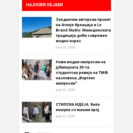
НАЈНОВИ ОБЈАВИ
Заеднички авторски проект
на Ателје Креација и Le
Brand Studio: Македонската
традиција доби современ
моден израз
јули 16, 2026
Нови модни импресии на
јубилејната 20-та
студентска ревија на ТМФ
насловена „Вортекс
импресии“
јуни 24, 2026
СТИЛСКА ИДЕЈА: Бела
кошула со машки крој
јуни 17, 2026