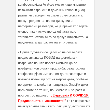
конференцијата ќе биде место каде мноштво
истакнати странски и домашни говорници од
различни сектори поврзани со е-трговијата,
преку предавања, панел дискусии и
неформални разговори, ќе ја пренесат својата
експертиза и искуство од областа на е-
трговијата, ставајќи го во фокус влијанието на
пандемијата врз растот на е-трговијата.
- Прилагодувајќи се целосно на состојбата
предизвикана од КОВИД пандемијата и
потребата на што повеќе бизниси да се
префрлат кон онлајн продажба, оваа година
конференцијата има за цел да го разоткрие и
пренесе потенцијалот на е-трговијата, особено
во време на глобална пандемија. Знаејќи дека
промените се тешки, но неизбежни за раст и
прогрес, со насловот
„E-трговија & COVID-19:
Предизвиците и можностите!“
ќе ги опфатиме
најактуелните теми како: лекции од е-трговијата