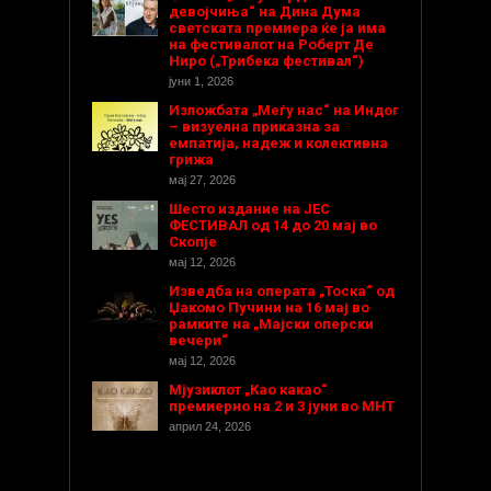
девојчиња“ на Дина Дума
светската премиера ќе ја има
на фестивалот на Роберт Де
Ниро („Трибека фестивал“)
јуни 1, 2026
Изложбата „Меѓу нас“ на Индог
– визуелна приказна за
емпатија, надеж и колективна
грижа
мај 27, 2026
Шесто издание на ЈЕС
ФЕСТИВАЛ од 14 до 20 мај во
Скопје
мај 12, 2026
Изведба на операта „Тоска“ од
Џакомо Пучини на 16 мај во
рамките на „Мајски оперски
вечери“
мај 12, 2026
Мјузиклот „Као какао“
премиерно на 2 и 3 јуни во МНТ
април 24, 2026