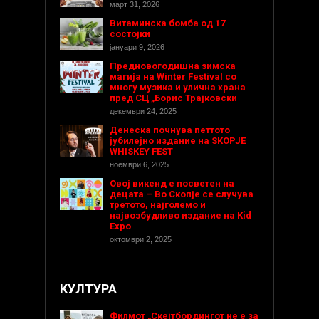
март 31, 2026
Витаминска бомба од 17
состојки
јануари 9, 2026
Предновогодишнa зимска
магија на Winter Festival со
многу музика и улична храна
пред СЦ „Борис Трајковски
декември 24, 2025
Денеска почнува петтото
јубилејно издание на SKOPJE
WHISKEY FEST
ноември 6, 2025
Овој викенд е посветен на
децата – Во Скопје се случува
третото, најголемо и
највозбудливо издание на Kid
Expo
октомври 2, 2025
КУЛТУРА
Филмот „Скејтбордингот не е за