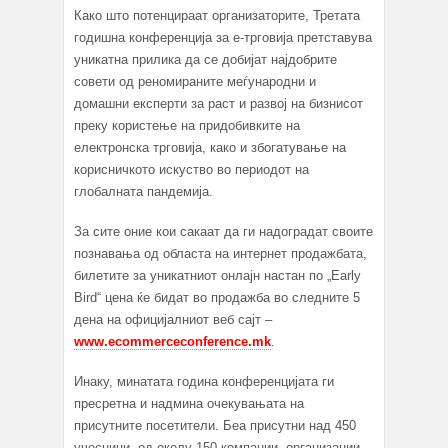
Како што потенцираат организаторите, Третата
годишна конференција за е-трговија претставува
уникатна прилика да се добијат најдобрите
совети од реномираните меѓународни и
домашни експерти за раст и развој на бизнисот
преку користење на придобивките на
електронска трговија, како и збогатување на
корисничкото искуство во периодот на
глобалната пандемија.
За сите оние кои сакаат да ги надоградат своите
познавања од областа на интернет продажбата,
билетите за уникатниот онлајн настан по „Early
Bird“ цена ќе бидат во продажба во следните 5
дена на официјалниот веб сајт –
www.ecommerceconference.mk
.
Инаку, минатата година конференцијата ги
пресретна и надмина очекувањата на
присутните посетители. Беа присутни над 450
учесници, од околу 150 компании, организации,