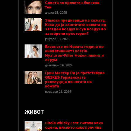
Совети за пролетен блескав
тен
април 15, 2025
Зимски предизвици на кожата:
Како да ја заштитите кожата од
загаден воздух и сув воздух во
затворени простории?
јануари 13, 2025
Блеснете во Новата година со
иновативниот Eucerin
Hyaluron-Filler Ноќен пилинг и
серум
декември 16, 2024
Грин Мастер Ви ја претставува
GESKE® Германската
револуција во негата на
кожата
ноември 18, 2024
ЖИВОТ
Bitola Whisky Fest: Битола како
сцена, вискито како причина