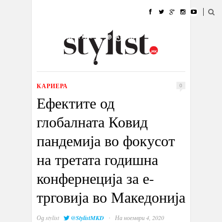
ДОМА
МОДА
СТИЛ
УБАВИНА
ЖИВОТ
КУЛТУРА
@РАБОТА
ГАЛЕРИЈА
ИЗЛОГ
КОНТАКТ
КАРИЕРА
0
Ефектите од
глобалната Ковид
пандемија во фокусот
на третата годишна
конфернеција за е-
трговија во Македонија
·
Од
stylist
@StylistMKD
На ноември 4, 2020