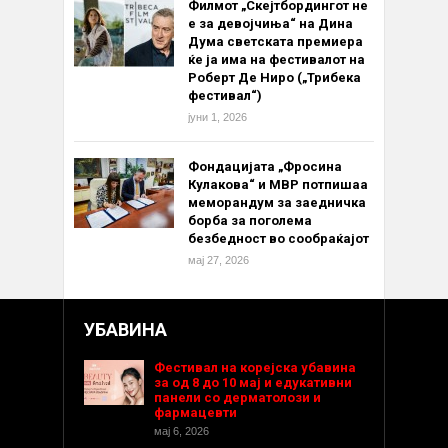
Филмот „Скејтбордингот не
е за девојчиња“ на Дина
Дума светската премиера
ќе ја има на фестивалот на
Роберт Де Ниро („Трибека
фестивал“)
јуни 1, 2026
Фондацијата „Фросина
Кулакова“ и МВР потпишаа
меморандум за заедничка
борба за поголема
безбедност во сообраќајот
мај 27, 2026
УБАВИНА
Фестивал на корејска убавина
за од 8 до 10 мај и едукативни
панели со дерматолози и
фармацевти
мај 6, 2026