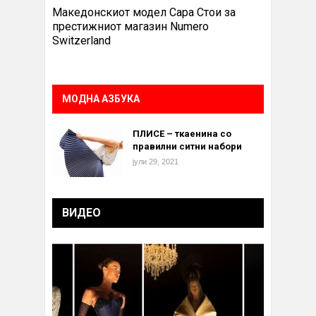
Македонскиот модел Сара Стои за
престижниот магазин Numero
Switzerland
МОДНА АЗБУКА
ПЛИСЕ – ткаенина со
правилни ситни набори
јули 29, 2021
ВИДЕО