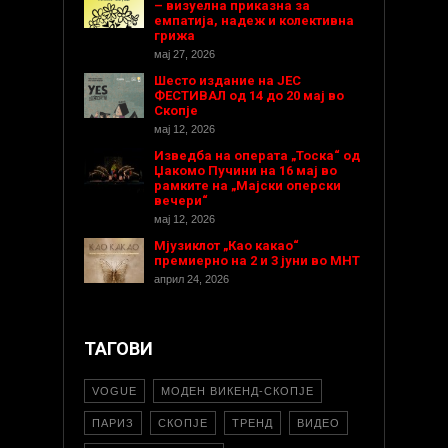
– визуелна приказна за
емпатија, надеж и колективна
грижа
мај 27, 2026
Шесто издание на ЈЕС
ФЕСТИВАЛ од 14 до 20 мај во
Скопје
мај 12, 2026
Изведба на операта „Тоска“ од
Џакомо Пучини на 16 мај во
рамките на „Мајски оперски
вечери“
мај 12, 2026
Мјузиклот „Као какао“
премиерно на 2 и 3 јуни во МНТ
април 24, 2026
ТАГОВИ
VOGUE
МОДЕН ВИКЕНД-СКОПЈЕ
ПАРИЗ
СКОПЈЕ
ТРЕНД
ВИДЕО