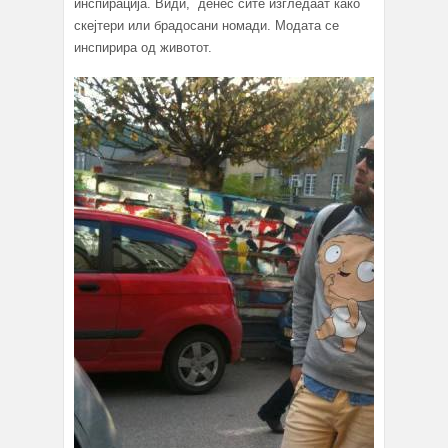
инспирација. Види, денес сите изгледаат како
скејтери или брадосани номади. Модата се
инспирира од животот.