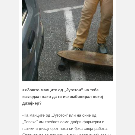
>>Зошто маиците од „Југотон“ на тебе
изгледаат како да ги искомбинирал некој
дизајнер?
-На маиците од „Југотон“ или на оние од
„Певекс“ им требаат само добри фармерки и
патики и дизајнерот нека си брка своја работа.