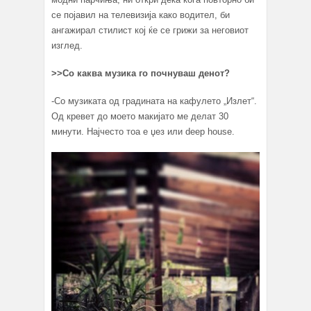
се појавил на телевизија како водител, би
ангажирал стилист кој ќе се грижи за неговиот
изглед.
>>Со каква музика го почнуваш денот?
-Со музиката од градината на кафулето „Излет“.
Од кревет до моето макијато ме делат 30
минути. Најчесто тоа е џез или deep house.