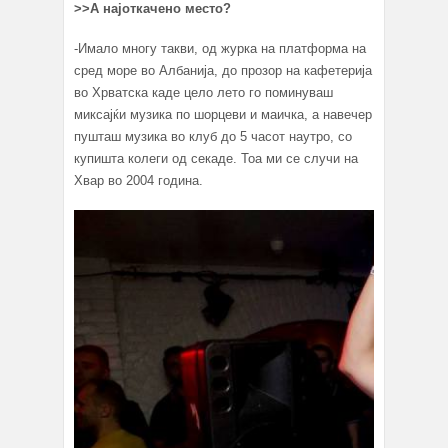
>>А најоткачено место?
-Имало многу такви, од журка на платформа на
сред море во Албанија, до прозор на кафетерија
во Хрватска каде цело лето го поминуваш
миксајќи музика по шорцеви и маичка, а навечер
пушташ музика во клуб до 5 часот наутро, со
купишта колеги од секаде. Тоа ми се случи на
Хвар во 2004 година.