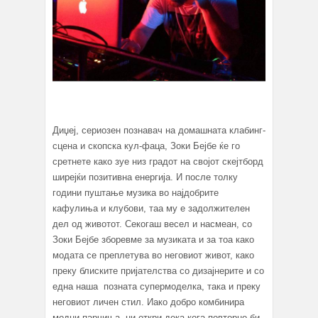
Диџеј, сериозен познавач на домашната клабинг-
сцена и скопска кул-фаца, Зоки Бејбе ќе го
сретнете како зуе низ градот на својот скејтборд
ширејќи позитивна енергија. И после толку
години пуштање музика во најдобрите
кафулиња и клубови, таа му е задолжителен
дел од животот. Секогаш весел и насмеан, со
Зоки Бејбе зборевме за музиката и за тоа како
модата се преплетува во неговиот живот, како
преку блиските пријателства со дизајнерите и со
една наша позната супермоделка, така и преку
неговиот личен стил. Иако добро комбинира
модни парчиња, ни откри дека кога повторно би