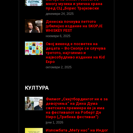
многу музика и улична храна
пред СЦ „Борис Трајковски
декември 24, 2025
Денеска почнува петтото
јубилејно издание на SKOPJE
WHISKEY FEST
ноември 6, 2025
Овој викенд е посветен на
децата – Во Скопје се случува
третото, најголемо и
највозбудливо издание на Kid
Expo
октомври 2, 2025
КУЛТУРА
Филмот „Скејтбордингот не е за
девојчиња“ на Дина Дума
светската премиера ќе ја има
на фестивалот на Роберт Де
Ниро („Трибека фестивал“)
јуни 1, 2026
Изложбата „Меѓу нас“ на Индог