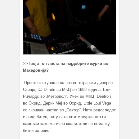
>>Твоја топ листа на најдобрите журки во
Македонија?
-Првото гостување на познат странски диџеј во
Скопје, DJ Dimitri во МКЦ во 1998 година, Еди
Ричардс во „Метропол“, Умек во МКЦ, Deetron
во Охрид, Дерик Меј во Охрид, Little Loui Vega
со скришен настап во „Сектор“. Ниту редоследот
е овде битен, ниту останатите журки што ги
паметам како магично квалитетни се помалку
битни од овие.