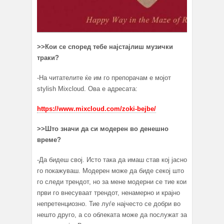
>>Кои се според тебе најстајлиш музички
траки?
-На читателите ќе им го препорачам e мојот
stylish Mixcloud. Ова е адресата:
https://www.mixcloud.com/zoki-bejbe/
>>Што значи да си модерен во денешно
време?
-Да бидеш свој. Исто така да имаш став кој јасно
го покажуваш. Модерен може да биде секој што
го следи трендот, но за мене модерни се тие кои
први го внесуваат трендот, ненамерно и крајно
непретенциозно. Тие луѓе најчесто се добри во
нешто друго, а со облеката може да послужат за