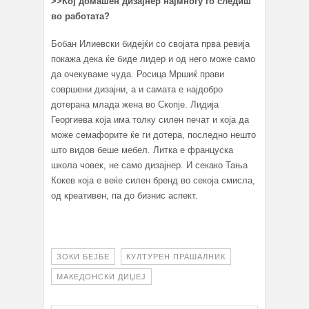
>>Кој домашен
дизајнер најмногу го следиш
во работата?
Бобан Илиевски бидејќи со својата прва ревија
покажа дека ќе биде лидер и од него може само
да очекуваме чуда. Росица Мршиќ прави
совршени дизајни, а и самата е најдобро
дотерана млада жена во Скопје. Лидија
Георгиева која има толку силен печат и која да
може семафорите ќе ги дотера, последно нешто
што видов беше мебел. Литка е француска
школа човек, не само дизајнер. И секако Тања
Кокев која е веќе силен бренд во секоја смисла,
од креативен, па до бизнис аспект.
ЗОКИ БЕЈБЕ
КУЛТУРЕН ПРАШАЛНИК
МАКЕДОНСКИ ДИЏЕЈ