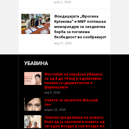
јуни 1, 2026
Фондацијата „Фросина
Кулакова“ и МВР потпишаа
меморандум за заедничка
борба за поголема
безбедност во сообраќајот
мај 27, 2026
УБАВИНА
Фестивал на корејска убавина
за од 8 до 10 мај и едукативни
панели со дерматолози и
фармацевти
мај 6, 2026
Совети за пролетен блескав
тен
април 15, 2025
Зимски предизвици на кожата:
Како да ја заштитите кожата од
загаден воздух и сув воздух во