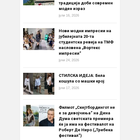
традиција доби современ
моден израз
јули 16, 2026
Нови модни импресии на
јубилејната 20-та
студентска ревија на ТМФ
насловена „Вортекс
импресии“
јуни 24, 2026
СТИЛСКА ИДЕЈА: Бела
кошула со машки крој
јуни 17, 2026
Филмот „Скејтбордингот не
е за девојчиња“ на Дина
Дума светската премиера
ќе ја има на фестивалот на
Роберт Де Ниро („Трибека
фестивал“)