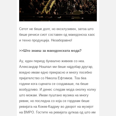
Сетот не беше долг, но ексклузивен, затоа што
беше речиси сиот составен од македонска хаос
и техно продукција. Незаборавно!
>>Што знаеш за македонската мода?
Ау, еден период буквално живеев со неа.
Александар Ношпал ми беше најдобар другар,
воедно имам едно прекрасно и многу посебно
пријателство со Никола Ефтимов. Тоа беа
години кога сцената се создаваше, па беше
возбудливо. И денес следам мода онолку колку
што можам. Имам пуштано музика на многу
ревии, но последна со која се гордеам беше
ревијата на Кокев-Кадриу во дворот на музејот
на ВМРО. Гостите на ревијата цупкаа од што им