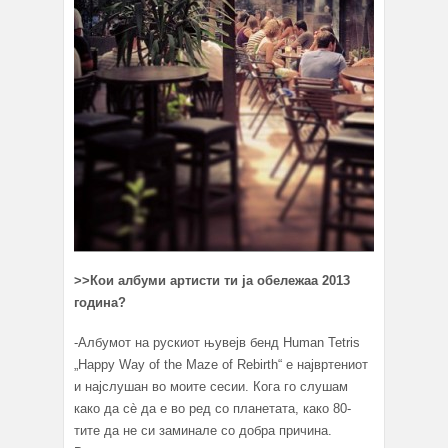
>>Кои албуми а
ртисти ти ја обележаа 2013
година?
-Албумот на рускиот њувејв бенд Human Tetris
„Happy Way of the Maze of Rebirth“ е највртениот
и најслушан во моите сесии. Кога го слушам
како да сè да е во ред со планетата, како 80-
тите да не си заминале со добра причина.