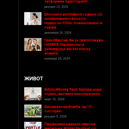
затворени простории?
јануари 13, 2025
Блеснете во Новата година со
иновативниот Eucerin
Hyaluron-Filler Ноќен пилинг и
серум
декември 16, 2024
Грин Мастер Ви ја претставува
GESKE® Германската
револуција во негата на
кожата
ноември 18, 2024
ЖИВОТ
Bitola Whisky Fest: Битола како
сцена, вискито како причина
март 31, 2026
Витаминска бомба од 17
состојки
јануари 9, 2026
Предновогодишнa зимска
магија на Winter Festival со