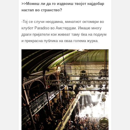
>>Можеш ли да го издвоиш т
војот најдобар
настап во странство?
-Тој се случи неодамна, минатиот октомври во
клубот Paradiso во Амстердам. Имаше многу
драги пријатели кои живеат таму беа на подиум
и прекрасна публика на оваа голема журка.