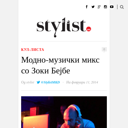
ДОМА
МОДА
СТИЛ
УБАВИНА
ЖИВОТ
КУЛТУРА
@РАБОТА
ГАЛЕРИЈА
ИЗЛОГ
КОНТАКТ
КУЛ-ЛИСТА
0
Модно-музички микс
со Зоки Бејбе
·
Од
stylist
@StylistMKD
На февруари 11, 2014