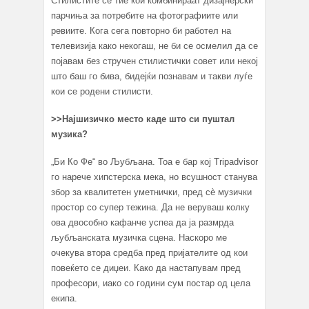
Стилистите се тие кои комбинираат дизајнерски
парчиња за потребите на фотографиите или
ревиите. Кога сега повторно би работел на
телевизија како некогаш, не би се осмелил да се
појавам без стручен стилистички совет или некој
што баш го бива, бидејќи познавам и такви луѓе
кои се родени стилисти.
>>Најшизичко место каде што си пуштал
музика?
„Би Ко Фе“ во Љубљана. Тоа е бар кој Tripadvisor
го нарече хипстерска мека, но всушност станува
збор за квалитетен уметнички, пред сè музички
простор со супер тежина. Да не веруваш колку
ова двособно кафанче успеа да ја размрда
љубљанската музичка сцена. Наскоро ме
очекува втора средба пред пријателите од кои
повеќето се диџеи. Како да настапувам пред
професори, иако со години сум постар од цела
екипа.