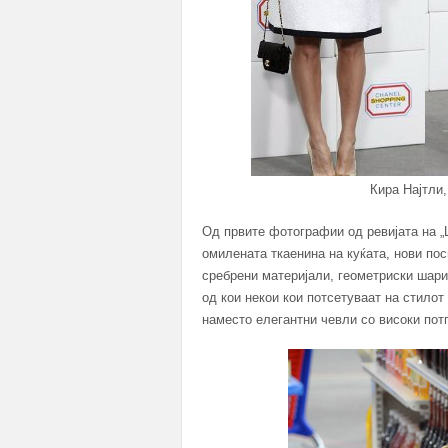
Кира Најтли
Од првите фотографии од ревијата на 
омилената ткаенинa на куќата, нови пос
сребрени материјали, геометриски шари 
од кои некои кои потсетуваат на стилот 
наместо елегантни чевли со високи пот