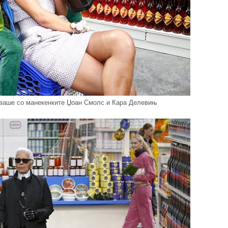
вуваше со манекенките Џоан Смолс и Кара Делевињ