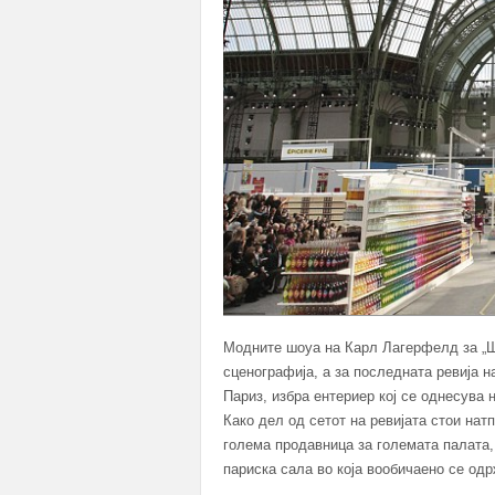
Модните шоуа на Карл Лагерфелд за „Ш
сценографија, а за последната ревија 
Париз, избра ентериер кој се однесува 
Како дел од сетот на ревијата стои нат
голема продавница за големата палата,
париска сала во која вообичаено се одр