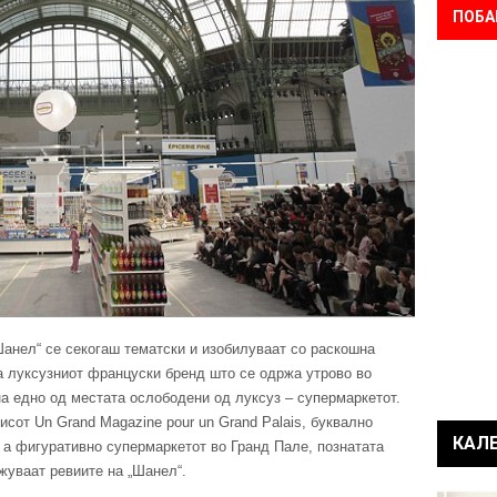
ПОБА
анел“ се секогаш тематски и изобилуваат со раскошна
на луксузниот француски бренд што се одржа утрово во
на едно од местата ослободени од луксуз – супермаркетот.
писот Un Grand Magazine pour un Grand Palais, буквално
КАЛ
 а фигуративно супермаркетот во Гранд Пале, познатата
жуваат ревиите на „Шанел“.