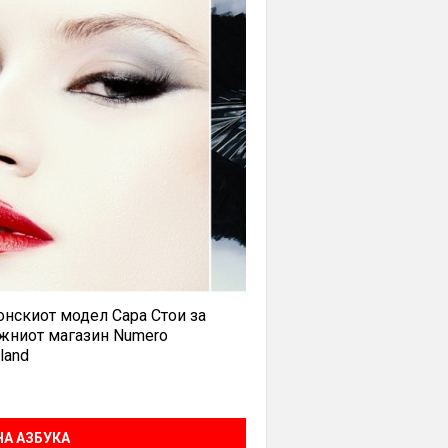
нскиот модел Сара Стои за
жниот магазин Numero
land
А АЗБУКА