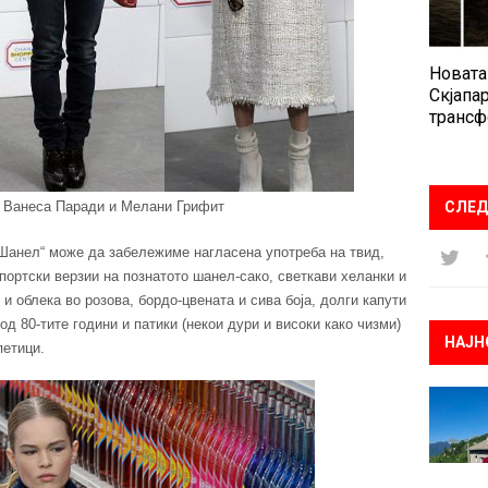
Новата
Скјапар
трансф
, Ванеса Паради и Мелани Грифит
СЛЕД
„Шанел“ може да забележиме нагласена употреба на твид,
портски верзии на познатото шанел-сако, светкави хеланки и
и облека во розова, бордо-цвената и сива боја, долги капути
од 80-тите години и патики (некои дури и високи како чизми)
НАЈН
петици.