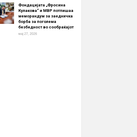
Фондацијата „Фросина
Кулакова“ и МВР потпишаа
меморандум за заедничка
борба за поголема
безбедност во сообраќајот
мај 27, 2026