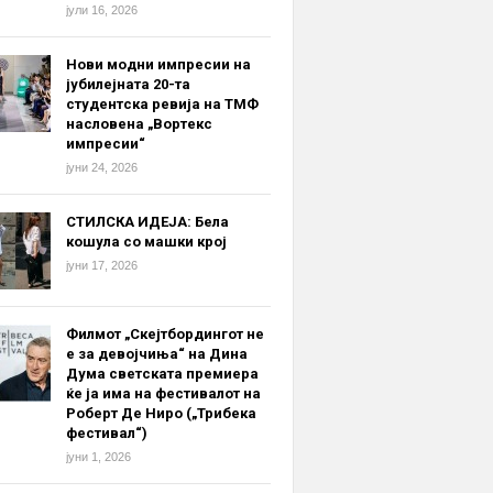
јули 16, 2026
Нови модни импресии на
јубилејната 20-та
студентска ревија на ТМФ
насловена „Вортекс
импресии“
јуни 24, 2026
СТИЛСКА ИДЕЈА: Бела
кошула со машки крој
јуни 17, 2026
Филмот „Скејтбордингот не
е за девојчиња“ на Дина
Дума светската премиера
ќе ја има на фестивалот на
Роберт Де Ниро („Трибека
фестивал“)
јуни 1, 2026