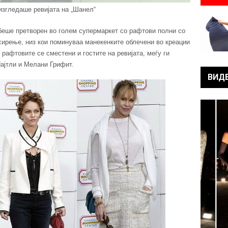
изгледаше ревијата на „Шанел“
беше претворен во голем супермаркет со рафтови полни со
 сирење, низ кои поминуваа манекенките облечени во креации
 рафтовите се сместени и гостите на ревијата, меѓу ги
ајтли и Мелани Грифит.
ВИД