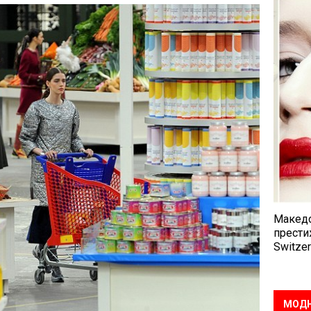
Македо
прести
Switzer
МОДН