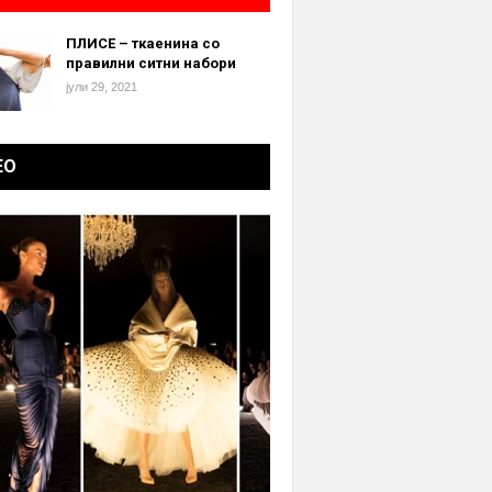
ПЛИСЕ – ткаенина со
правилни ситни набори
јули 29, 2021
ЕО