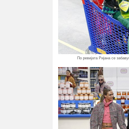
По ревијата Ријана се заба