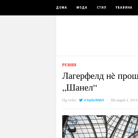
ДОМА
МОДА
СТИЛ
УБАВИНА
РЕВИИ
Лагерфелд нè прош
„Шанел“
·
Од
stylist
@StylistMKD
На март 4, 2014