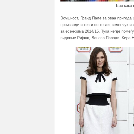
Еве како 
Всушност, Гранд Пале за оваа пригода 
производи и тезги со тегли, зеленчук и
за есен-зима 2014/15. Тука негде помеѓу
видовме Ријана, Ванеса Паради, Кира Н