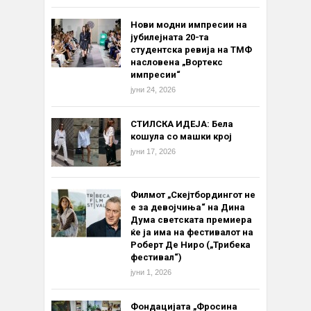
Нови модни импресии на
јубилејната 20-та
студентска ревија на ТМФ
насловена „Вортекс
импресии“
јуни 24, 2026
СТИЛСКА ИДЕЈА: Бела
кошула со машки крој
јуни 17, 2026
Филмот „Скејтбордингот не
е за девојчиња“ на Дина
Дума светската премиера
ќе ја има на фестивалот на
Роберт Де Ниро („Трибека
фестивал“)
јуни 1, 2026
Фондацијата „Фросина