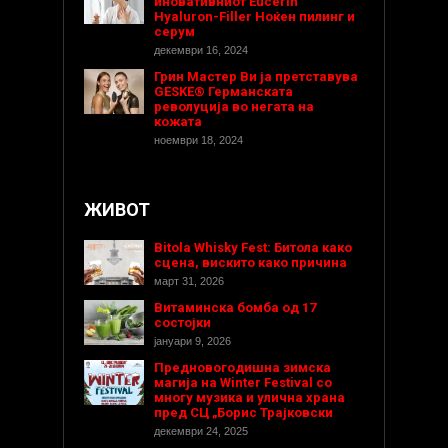
иновативниот Eucerin
Hyaluron-Filler Ноќен пилинг и
серум
декември 16, 2024
Грин Мастер Ви ја претставува
GESKE® Германската
револуција во негата на
кожата
ноември 18, 2024
ЖИВОТ
Bitola Whisky Fest: Битола како
сцена, вискито како причина
март 31, 2026
Витаминска бомба од 17
состојки
јануари 9, 2026
Предновогодишнa зимска
магија на Winter Festival со
многу музика и улична храна
пред СЦ „Борис Трајковски
декември 24, 2025