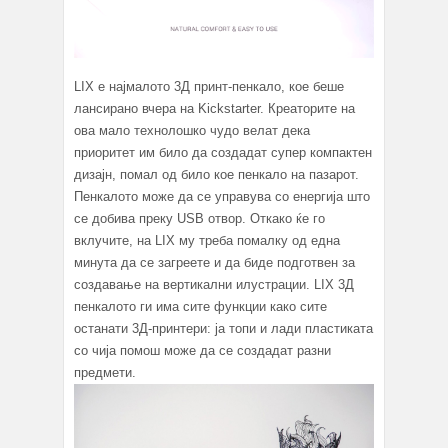
LIX е најмалото 3Д принт-пенкало, кое беше
лансирано вчера на Kickstarter. Креаторите на
ова мало технолошко чудо велат дека
приоритет им било да создадат супер компактен
дизајн, помал од било кое пенкало на пазарот.
Пенкалото може да се управува со енергија што
се добива преку USB отвор. Откако ќе го
вклучите, на LIX му треба помалку од една
минута да се загреете и да биде подготвен за
создавање на вертикални илустрации. LIX 3Д
пенкалото ги има сите функции како сите
останати 3Д-принтери: ја топи и лади пластиката
со чија помош може да се создадат разни
предмети.