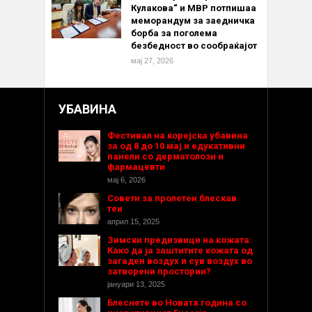
Кулакова“ и МВР потпишаа
меморандум за заедничка
борба за поголема
безбедност во сообраќајот
мај 27, 2026
УБАВИНА
Фестивал на корејска убавина
за од 8 до 10 мај и едукативни
панели со дерматолози и
фармацевти
мај 6, 2026
Совети за пролетен блескав
тен
април 15, 2025
Зимски предизвици на кожата:
Како да ја заштитите кожата од
загаден воздух и сув воздух во
затворени простории?
јануари 13, 2025
Блеснете во Новата година со