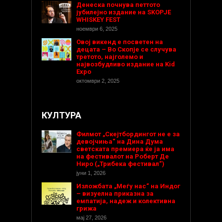
Денеска почнува петтото
јубилејно издание на SKOPJE
WHISKEY FEST
ноември 6, 2025
Овој викенд е посветен на
децата – Во Скопје се случува
третото, најголемо и
највозбудливо издание на Kid
Expo
октомври 2, 2025
КУЛТУРА
Филмот „Скејтбордингот не е за
девојчиња“ на Дина Дума
светската премиера ќе ја има
на фестивалот на Роберт Де
Ниро („Трибека фестивал“)
јуни 1, 2026
Изложбата „Меѓу нас“ на Индог
– визуелна приказна за
емпатија, надеж и колективна
грижа
мај 27, 2026