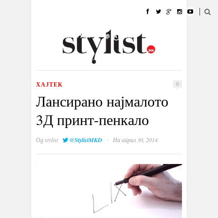
ДОМА
МОДА
СТИЛ
УБАВИНА
ЖИВОТ
КУЛТУРА
@РАБОТА
ГАЛЕРИЈА
ИЗЛОГ
КОНТАКТ
ХАЈТЕК
0
Лансирано најмалото
3Д принт-пенкало
·
Од
stylist
@StylistMKD
На април 30, 2014