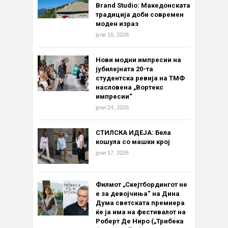
Brand Studio: Македонската
традиција доби современ
моден израз
јули 16, 2026
Нови модни импресии на
јубилејната 20-та
студентска ревија на ТМФ
насловена „Вортекс
импресии“
јуни 24, 2026
СТИЛСКА ИДЕЈА: Бела
кошула со машки крој
јуни 17, 2026
Филмот „Скејтбордингот не
е за девојчиња“ на Дина
Дума светската премиера
ќе ја има на фестивалот на
Роберт Де Ниро („Трибека