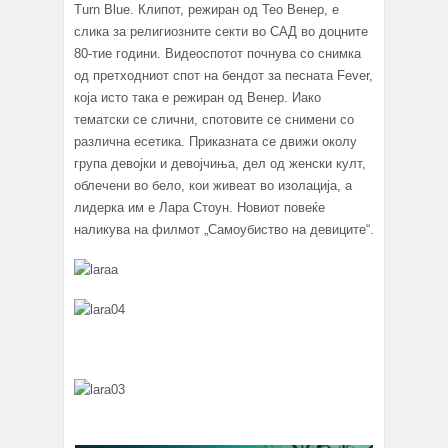
Turn Blue. Клипот, режиран од Тео Венер, е
слика за религиозните секти во САД во доцните
80-тие години. Видеоспотот почнува со снимка
од претходниот спот на бендот за песната Fever,
која исто така е режиран од Венер. Иако
тематски се слични, спотовите се снимени со
различна есетика. Приказната се движи околу
група девојки и девојчиња, дел од женски култ,
облечени во бело, кои живеат во изолација, а
лидерка им е Лара Стоун. Новиот повеќе
наликува на филмот „Самоубиство на девиците“.