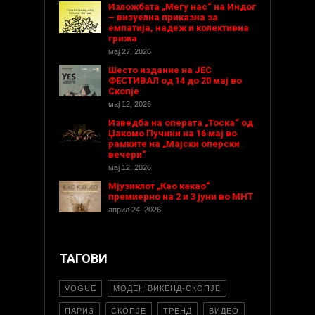
Изложбата „Меѓу нас“ на Индог
– визуелна приказна за
емпатија, надеж и колективна
грижа
мај 27, 2026
Шесто издание на ЈЕС
ФЕСТИВАЛ од 14 до 20 мај во
Скопје
мај 12, 2026
Изведба на операта „Тоска“ од
Џакомо Пучини на 16 мај во
рамките на „Мајски оперски
вечери“
мај 12, 2026
Мјузиклот „Као какао“
премиерно на 2 и 3 јуни во МНТ
април 24, 2026
ТАГОВИ
VOGUE
МОДЕН ВИКЕНД-СКОПЈЕ
ПАРИЗ
СКОПЈЕ
ТРЕНД
ВИДЕО