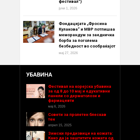
фестивал“)
јуни 1, 2026
Фондацијата „Фросина
Кулакова“ и МВР потпишаа
меморандум за заедничка
борба за поголема
безбедност во сообраќајот
мај 27, 2026
УБАВИНА
Фестивал на корејска убавина
за од 8 до 10 мај и едукативни
панели со дерматолози и
фармацевти
мај 6, 2026
Совети за пролетен блескав
тен
април 15, 2025
Зимски предизвици на кожата:
Како да ја заштитите кожата од