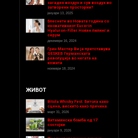
загаден воздух и сув воздух во
затворени простории?
јануари 13, 2025
Блеснете во Новата година со
иновативниот Eucerin
Hyaluron-Filler Ноќен пилинг и
серум
декември 16, 2024
Грин Мастер Ви ја претставува
GESKE® Германската
револуција во негата на
кожата
ноември 18, 2024
ЖИВОТ
Bitola Whisky Fest: Битола како
сцена, вискито како причина
март 31, 2026
Витаминска бомба од 17
состојки
јануари 9, 2026