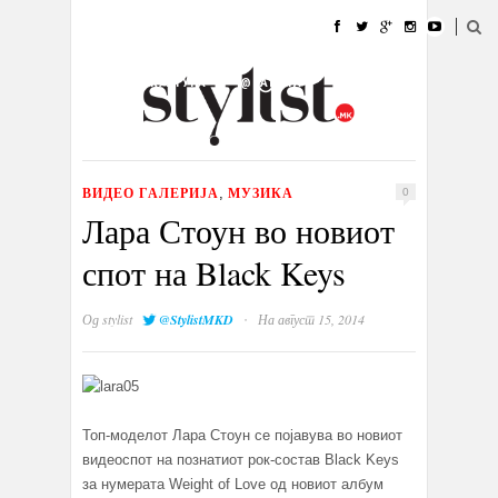
ДОМА
МОДА
СТИЛ
УБАВИНА
ЖИВОТ
КУЛТУРА
@РАБОТА
ГАЛЕРИЈА
ИЗЛОГ
КОНТАКТ
ВИДЕО ГАЛЕРИЈА
МУЗИКА
,
0
Лара Стоун во новиот
спот на Black Keys
·
Од
stylist
@StylistMKD
На август 15, 2014
Топ-моделот Лара Стоун се појавува во новиот
видеоспот на познатиот рок-состав Black Keys
за нумерата Weight of Love од новиот албум