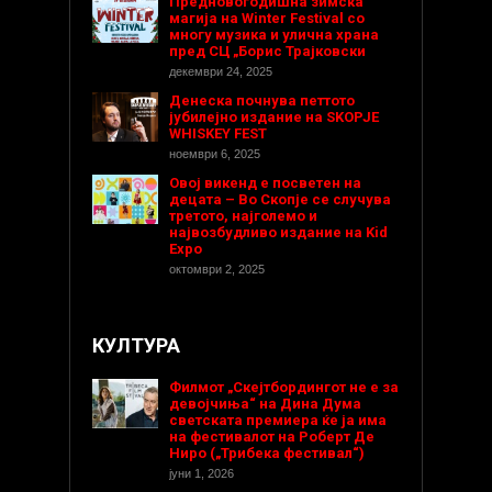
Предновогодишнa зимска
магија на Winter Festival со
многу музика и улична храна
пред СЦ „Борис Трајковски
декември 24, 2025
Денеска почнува петтото
јубилејно издание на SKOPJE
WHISKEY FEST
ноември 6, 2025
Овој викенд е посветен на
децата – Во Скопје се случува
третото, најголемо и
највозбудливо издание на Kid
Expo
октомври 2, 2025
КУЛТУРА
Филмот „Скејтбордингот не е за
девојчиња“ на Дина Дума
светската премиера ќе ја има
на фестивалот на Роберт Де
Ниро („Трибека фестивал“)
јуни 1, 2026