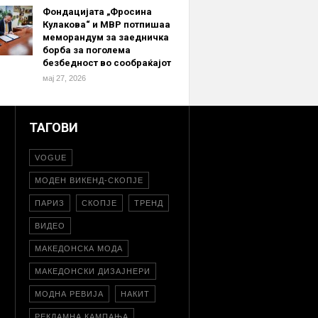
Фондацијата „Фросина
Кулакова“ и МВР потпишаа
меморандум за заедничка
борба за поголема
безбедност во сообраќајот
мај 27, 2026
ТАГОВИ
VOGUE
МОДЕН ВИКЕНД-СКОПЈЕ
ПАРИЗ
СКОПЈЕ
ТРЕНД
ВИДЕО
МАКЕДОНСКА МОДА
МАКЕДОНСКИ ДИЗАЈНЕРИ
МОДНА РЕВИЈА
НАКИТ
РЕКЛАМНА КАМПАЊА