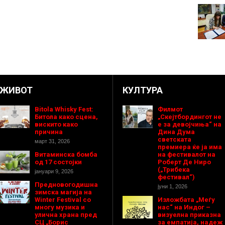
ЖИВОТ
КУЛТУРА
Bitola Whisky Fest:
Филмот
Битола како сцена,
„Скејтбордингот не
вискито како
е за девојчиња“ на
причина
Дина Дума
светската
март 31, 2026
премиера ќе ја има
Витаминска бомба
на фестивалот на
од 17 состојки
Роберт Де Ниро
(„Трибека
јануари 9, 2026
фестивал“)
Предновогодишнa
јуни 1, 2026
зимска магија на
Winter Festival со
Изложбата „Меѓу
многу музика и
нас“ на Индог –
улична храна пред
визуелна приказна
СЦ „Борис
за емпатија, надеж