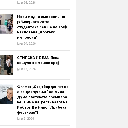
јули 16, 2026
Нови модни импресии на
јубилејната 20-та
студентска ревија на ТМФ
насловена „Вортекс
импресии“
јуни 24, 2026
СТИЛСКА ИДЕЈА: Бела
кошула со машки крој
јуни 17, 2026
Филмот „Скејтбордингот не
е за девојчиња“ на Дина
Дума светската премиера
ќе ја има на фестивалот на
Роберт Де Ниро („Трибека
фестивал“)
јуни 1, 2026