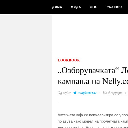
ДОМА
МОДА
СТИЛ
УБАВИНА
LOOKBOOK
„Озборувачката“ Л
кампања на Nelly.
·
Од
stylist
@StylistMKD
На февруари 25,
Актерката која се популаризира со улог
појавува како модел на пролетната кам
локации во Лос Анџелес, таа ги носи кр