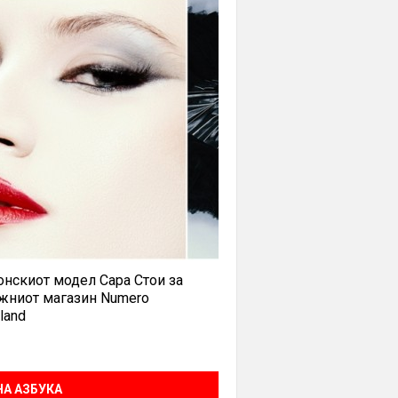
нскиот модел Сара Стои за
жниот магазин Numero
land
А АЗБУКА