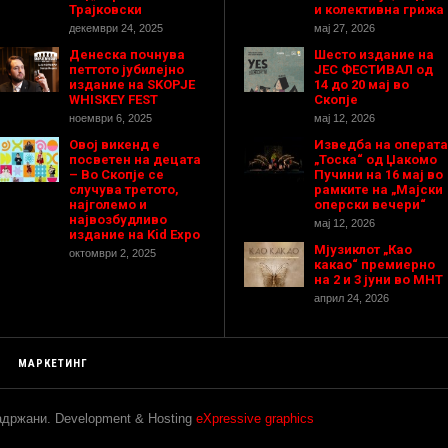
Трајковски
и колективна грижа
декември 24, 2025
мај 27, 2026
Денеска почнува
Шесто издание на
петтото јубилејно
ЈЕС ФЕСТИВАЛ од
издание на SKOPJE
14 до 20 мај во
WHISKEY FEST
Скопје
ноември 6, 2025
мај 12, 2026
Овој викенд е
Изведба на операта
посветен на децата
„Тоска“ од Џакомо
– Во Скопје се
Пучини на 16 мај во
случува третото,
рамките на „Мајски
најголемо и
оперски вечери“
највозбудливо
мај 12, 2026
издание на Kid Expo
Мјузиклот „Као
октомври 2, 2025
какао“ премиерно
на 2 и 3 јуни во МНТ
април 24, 2026
МАРКЕТИНГ
задржани. Development & Hosting
eXpressive graphics