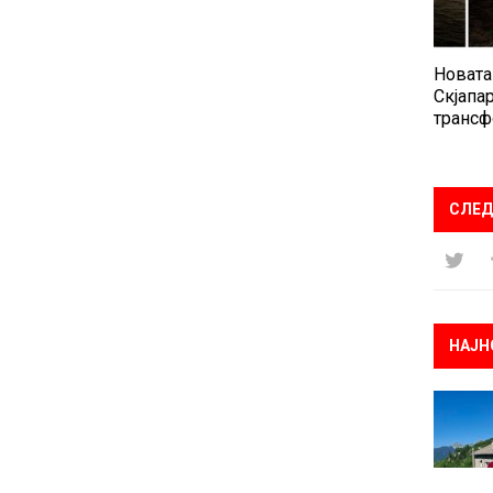
Новата
Скјапар
трансф
СЛЕД
НАЈН