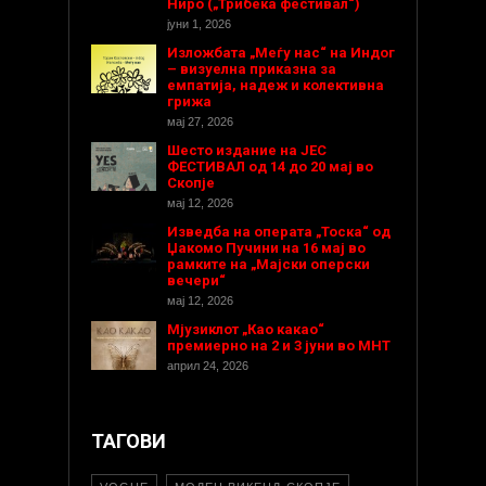
Ниро („Трибека фестивал“)
јуни 1, 2026
Изложбата „Меѓу нас“ на Индог
– визуелна приказна за
емпатија, надеж и колективна
грижа
мај 27, 2026
Шесто издание на ЈЕС
ФЕСТИВАЛ од 14 до 20 мај во
Скопје
мај 12, 2026
Изведба на операта „Тоска“ од
Џакомо Пучини на 16 мај во
рамките на „Мајски оперски
вечери“
мај 12, 2026
Мјузиклот „Као какао“
премиерно на 2 и 3 јуни во МНТ
април 24, 2026
ТАГОВИ