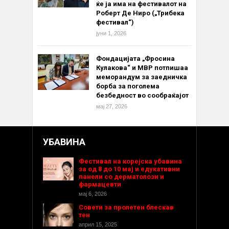
ќе ја има на фестивалот на
Роберт Де Ниро („Трибека
фестивал“)
јуни 1, 2026
Фондацијата „Фросина
Кулакова“ и МВР потпишаа
меморандум за заедничка
борба за поголема
безбедност во сообраќајот
мај 27, 2026
УБАВИНА
Фестивал на корејска убавина
за од 8 до 10 мај и едукативни
панели со дерматолози и
фармацевти
мај 6, 2026
Совети за пролетен блескав
тен
април 15, 2025