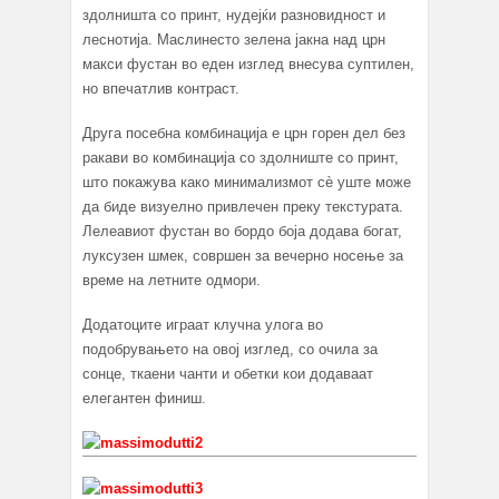
здолништа со принт, нудејќи разновидност и
леснотија. Маслинесто зелена јакна над црн
макси фустан во еден изглед внесува суптилен,
но впечатлив контраст.
Другa посебна комбинација е црн горен дел без
ракави во комбинација со здолниште со принт,
што покажува како минимализмот сè уште може
да биде визуелно привлечен преку текстурата.
Лелеавиот фустан во бордо боја додава богат,
луксузен шмек, совршен за вечерно носење за
време на летните одмори.
Додатоците играат клучна улога во
подобрувањето на овој изглед, со очила за
сонце, ткаени чанти и обетки кои додаваат
елегантен финиш.