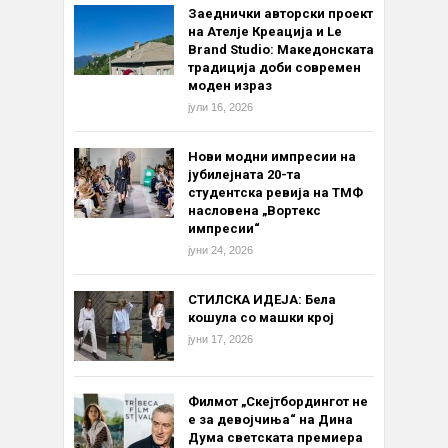
Заеднички авторски проект
на Ателје Креација и Le
Brand Studio: Македонската
традиција доби современ
моден израз
јули 16, 2026
Нови модни импресии на
јубилејната 20-та
студентска ревија на ТМФ
насловена „Вортекс
импресии“
јуни 24, 2026
СТИЛСКА ИДЕЈА: Бела
кошула со машки крој
јуни 17, 2026
Филмот „Скејтбордингот не
е за девојчиња“ на Дина
Дума светската премиера