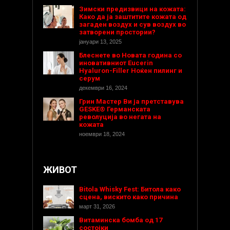
Зимски предизвици на кожата:
Како да ја заштитите кожата од
загаден воздух и сув воздух во
затворени простории?
јануари 13, 2025
Блеснете во Новата година со
иновативниот Eucerin
Hyaluron-Filler Ноќен пилинг и
серум
декември 16, 2024
Грин Мастер Ви ја претставува
GESKE® Германската
револуција во негата на
кожата
ноември 18, 2024
ЖИВОТ
Bitola Whisky Fest: Битола како
сцена, вискито како причина
март 31, 2026
Витаминска бомба од 17
состојки