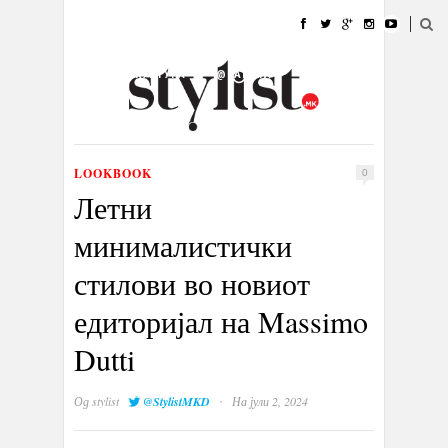
ДОМА
МОДА
СТИЛ
УБАВИНА
ЖИВОТ
КУЛТУРА
@РАБОТА
ГАЛЕРИЈА
ИЗЛОГ
КОНТАКТ
LOOKBOOK
0
Летни
минималистички
стилови во новиот
едиторијал на Massimo
Dutti
·
Од
stylist
@StylistMKD
На јули 2, 2024