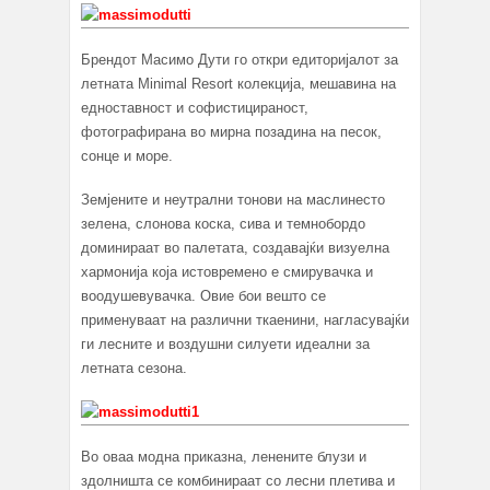
Брендот Масимо Дути го откри едиторијалот за
летната Minimal Resort колекција, мешавина на
едноставност и софистицираност,
фотографирана во мирна позадина на песок,
сонце и море.
Земјените и неутрални тонови на маслинесто
зелена, слонова коска, сива и темнобордо
доминираат во палетата, создавајќи визуелна
хармонија која истовремено е смирувачка и
воодушевувачка. Овие бои вешто се
применуваат на различни ткаенини, нагласувајќи
ги лесните и воздушни силуети идеални за
летната сезона.
Во оваа модна приказна, ленените блузи и
здолништа се комбинираат со лесни плетива и