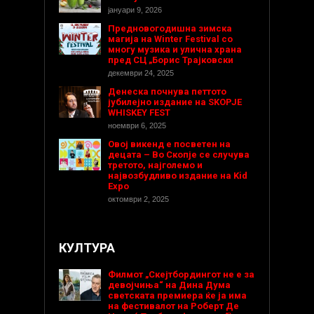
јануари 9, 2026
Предновогодишнa зимска
магија на Winter Festival со
многу музика и улична храна
пред СЦ „Борис Трајковски
декември 24, 2025
Денеска почнува петтото
јубилејно издание на SKOPJE
WHISKEY FEST
ноември 6, 2025
Овој викенд е посветен на
децата – Во Скопје се случува
третото, најголемо и
највозбудливо издание на Kid
Expo
октомври 2, 2025
КУЛТУРА
Филмот „Скејтбордингот не е за
девојчиња“ на Дина Дума
светската премиера ќе ја има
на фестивалот на Роберт Де