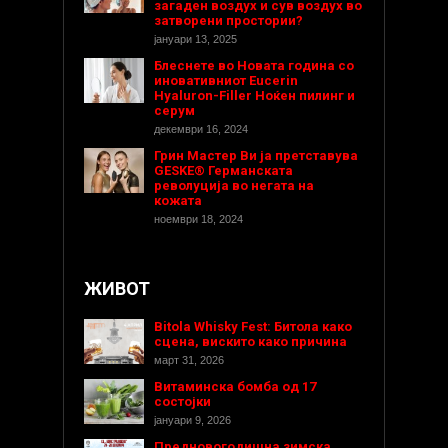
загаден воздух и сув воздух во
затворени простории?
јануари 13, 2025
Блеснете во Новата година со
иновативниот Eucerin
Hyaluron-Filler Ноќен пилинг и
серум
декември 16, 2024
Грин Мастер Ви ја претставува
GESKE® Германската
револуција во негата на
кожата
ноември 18, 2024
ЖИВОТ
Bitola Whisky Fest: Битола како
сцена, вискито како причина
март 31, 2026
Витаминска бомба од 17
состојки
јануари 9, 2026
Предновогодишнa зимска