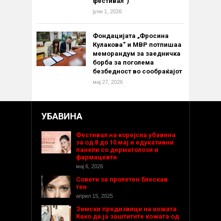
фестивал“)
јуни 1, 2026
Фондацијата „Фросина
Кулакова“ и МВР потпишаа
меморандум за заедничка
борба за поголема
безбедност во сообраќајот
мај 27, 2026
УБАВИНА
Фестивал на корејска убавина
за од 8 до 10 мај и едукативни
панели со дерматолози и
фармацевти
мај 6, 2026
Совети за пролетен блескав
тен
април 15, 2025
Зимски предизвици на кожата:
Како да ја заштитите кожата од