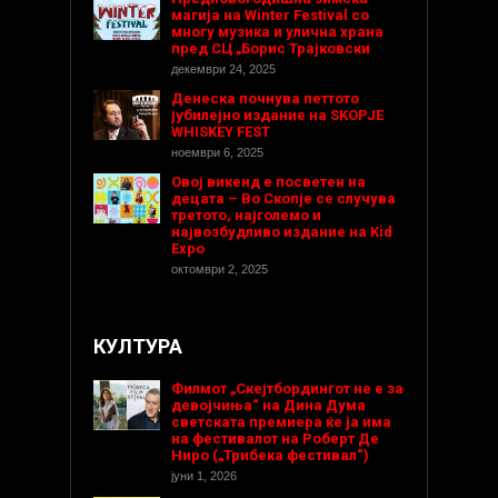
магија на Winter Festival со
многу музика и улична храна
пред СЦ „Борис Трајковски
декември 24, 2025
Денеска почнува петтото
јубилејно издание на SKOPJE
WHISKEY FEST
ноември 6, 2025
Овој викенд е посветен на
децата – Во Скопје се случува
третото, најголемо и
највозбудливо издание на Kid
Expo
октомври 2, 2025
КУЛТУРА
Филмот „Скејтбордингот не е за
девојчиња“ на Дина Дума
светската премиера ќе ја има
на фестивалот на Роберт Де
Ниро („Трибека фестивал“)
јуни 1, 2026