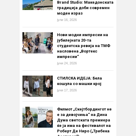
Brand Studio: Македонската
традиција доби современ
моден израз
јули 16, 2026
Нови модни импресии на
јубилејната 20-та
студентска ревија на ТМФ
насловена „Вортекс
импресии“
јуни 24, 2026
СТИЛСКА ИДЕЈА: Бела
кошула со машки крој
јуни 17, 2026
Филмот „Скејтбордингот не
е за девојчиња“ на Дина
Дума светската премиера
ќе ја има на фестивалот на
Роберт Де Ниро („Трибека