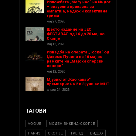
Изложбата „Меѓу нас“ на Индог
– визуелна приказна за
емпатија, надеж и колективна
грижа
мај 27, 2026
Шесто издание на ЈЕС
ФЕСТИВАЛ од 14 до 20 мај во
Скопје
мај 12, 2026
Изведба на операта „Тоска“ од
Џакомо Пучини на 16 мај во
рамките на „Мајски оперски
вечери“
мај 12, 2026
Мјузиклот „Као какао“
премиерно на 2 и 3 јуни во МНТ
април 24, 2026
ТАГОВИ
VOGUE
МОДЕН ВИКЕНД-СКОПЈЕ
ПАРИЗ
СКОПЈЕ
ТРЕНД
ВИДЕО