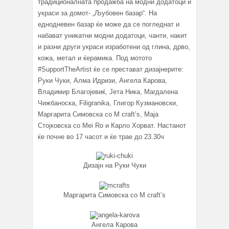
традиционалната продажба на модни додатоци и
украси за домот- „Љубовен базар“. На
еднодневен базар ќе може да се погледнат и
набават уникатни модни додатоци, чанти, накит
и разни други украси изработени од глина, дрво,
кожа, метал и ќерамика. Под мотото
#SupportTheArtist ќе се престават дизајнерите:
Руки Чуки, Алма Идризи, Ангела Карова,
Владимир Благојевиќ, Јета Ника, Магдалена
Чижбаноска, Filigranika, Глигор Кузмановски,
Маргарита Симовска со M craft’s, Маја
Стојковска со Mei Ro и Карло Хорват. Настанот
ќе почне во 17 часот и ќе трае до 23.30ч
Дизајн на Руки Чуки
Маргарита Симовска со M craft’s
Ангела Карова