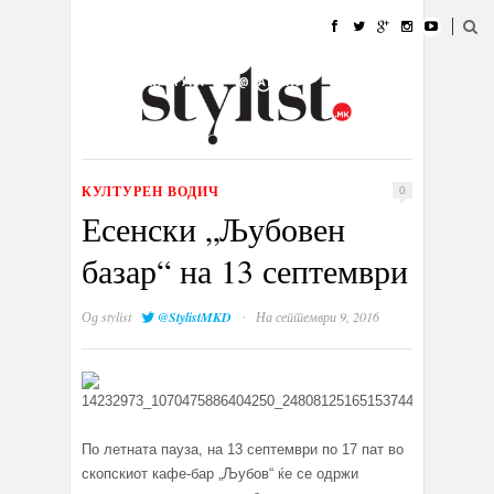
ДОМА
МОДА
СТИЛ
УБАВИНА
ЖИВОТ
КУЛТУРА
@РАБОТА
ГАЛЕРИЈА
ИЗЛОГ
КОНТАКТ
КУЛТУРЕН ВОДИЧ
0
Есенски „Љубовен
базар“ на 13 септември
·
Од
stylist
@StylistMKD
На септември 9, 2016
По летната пауза, на 13 септември по 17 пат во
скопскиот кафе-бар „Љубов“ ќе се одржи