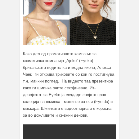
Како дел од промотивната кампања за
козметичка компанија „Аjeko“ (Eyeko)
британската водителка и модна икона, Алекса
Чанг, ги открива триковите со кои го постигнува
т.н. мачкин поглед. На видеото таа презентира
како ги шминка очите секојдневно. Ит-
девојката за Eyeko ја создаде својата прва
колеција на шминка: моливче за очи (Eye do) и
маскара. Шминката е водоотпорна и е корисна
за во дожливите и снежни денови.