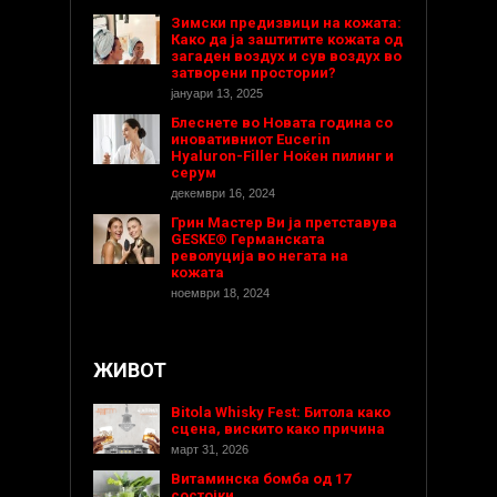
Зимски предизвици на кожата:
Како да ја заштитите кожата од
загаден воздух и сув воздух во
затворени простории?
јануари 13, 2025
Блеснете во Новата година со
иновативниот Eucerin
Hyaluron-Filler Ноќен пилинг и
серум
декември 16, 2024
Грин Мастер Ви ја претставува
GESKE® Германската
револуција во негата на
кожата
ноември 18, 2024
ЖИВОТ
Bitola Whisky Fest: Битола како
сцена, вискито како причина
март 31, 2026
Витаминска бомба од 17
состојки