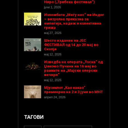
Ниро („Трибека фестивал“)
јуни 1, 2026
Изложбата „Меѓу нас“ на Индог
– визуелна приказна за
емпатија, надеж и колективна
грижа
мај 27, 2026
Шесто издание на ЈЕС
ФЕСТИВАЛ од 14 до 20 мај во
Скопје
мај 12, 2026
Изведба на операта „Тоска“ од
Џакомо Пучини на 16 мај во
рамките на „Мајски оперски
вечери“
мај 12, 2026
Мјузиклот „Као какао“
премиерно на 2 и 3 јуни во МНТ
април 24, 2026
ТАГОВИ