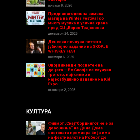
јануари 9, 2026
Предновогодишнa зимска
магија на Winter Festival со
многу музика и улична храна
пред СЦ „Борис Трајковски
декември 24, 2025
Денеска почнува петтото
јубилејно издание на SKOPJE
WHISKEY FEST
ноември 6, 2025
Овој викенд е посветен на
децата – Во Скопје се случува
третото, најголемо и
највозбудливо издание на Kid
Expo
октомври 2, 2025
КУЛТУРА
Филмот „Скејтбордингот не е за
девојчиња“ на Дина Дума
светската премиера ќе ја има
на фестивалот на Роберт Де