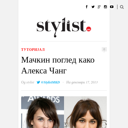
ДОМА
МОДА
СТИЛ
УБАВИНА
ЖИВОТ
КУЛТУРА
@РАБОТА
ГАЛЕРИЈА
ИЗЛОГ
КОНТАКТ
ТУТОРИЈАЛ
0
Мачкин поглед како
Алекса Чанг
·
Од
stylist
@StylistMKD
На декември 17, 2013