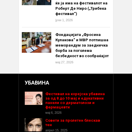
ќе ја има на фестивалот на
Роберт Де Ниро („Трибека
фестивал“)
јуни 1, 2026
Фондацијата „Фросина
Кулакова“ и МВР потпишаа
меморандум за заедничка
борба за поголема
безбедност во сообраќајот
мај 27, 2026
УБАВИНА
Фестивал на корејска убавина
за од 8 до 10 мај и едукативни
панели со дерматолози и
фармацевти
мај 6, 2026
Совети за пролетен блескав
тен
април 15, 2025