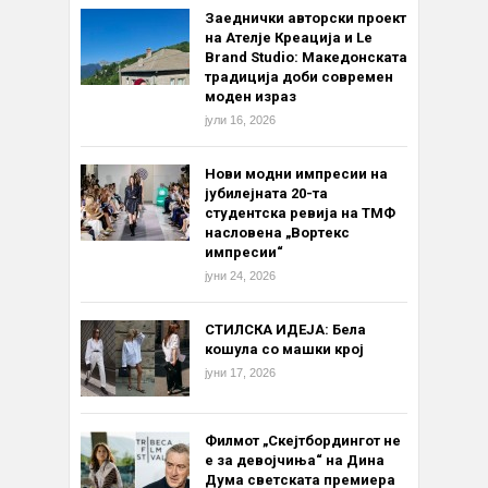
Заеднички авторски проект
на Ателје Креација и Le
Brand Studio: Македонската
традиција доби современ
моден израз
јули 16, 2026
Нови модни импресии на
јубилејната 20-та
студентска ревија на ТМФ
насловена „Вортекс
импресии“
јуни 24, 2026
СТИЛСКА ИДЕЈА: Бела
кошула со машки крој
јуни 17, 2026
Филмот „Скејтбордингот не
е за девојчиња“ на Дина
Дума светската премиера