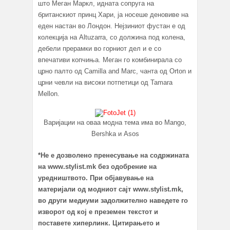
што Меган Маркл, идната сопруга на
британскиот принц Хари, ја носеше деновиве на
еден настан во Лондон. Нејзиниот фустан е од
колекција на Altuzarra, со должина под колена,
дебели прерамки во горниот дел и е со
впечативи копчиња. Меган го комбинирала со
црно палто од Camilla and Marc, чанта од Orton и
црни чевли на високи потпетици од Tamara
Mellon.
Варијации на оваа модна тема има во Mango,
Bershka и Asos
*Не е дозволено пренесување на содржината
на www.stylist.mk без одобрение на
уредништвото. При објавување на
материјали од модниот сајт www.stylist.mk,
во други медиуми задолжително наведете го
изворот од кој е преземен текстот и
поставете хиперлинк. Цитирањето и