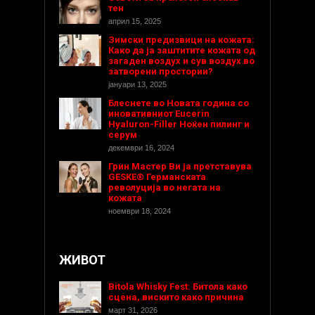
тен
април 15, 2025
Зимски предизвици на кожата:
Како да ја заштитите кожата од
загаден воздух и сув воздух во
затворени простории?
јануари 13, 2025
Блеснете во Новата година со
иновативниот Eucerin
Hyaluron-Filler Ноќен пилинг и
серум
декември 16, 2024
Грин Мастер Ви ја претставува
GESKE® Германската
револуција во негата на
кожата
ноември 18, 2024
ЖИВОТ
Bitola Whisky Fest: Битола како
сцена, вискито како причина
март 31, 2026