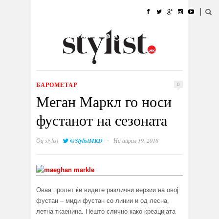
ДОМА
МОДА
СТИЛ
УБАВИНА
ЖИВОТ
КУЛТУРА
@РАБОТА
ГАЛЕРИЈА
ИЗЛОГ
КОНТАКТ
БАРОМЕТАР
0
Меган Маркл го носи
фустанот на сезоната
·
Од
stylist
@StylistMKD
На април 19, 2018
Оваа пролет ќе видите различни верзии на овој
фустан – миди фустан со линии и од лесна,
летна ткаенина. Нешто слично како креацијата