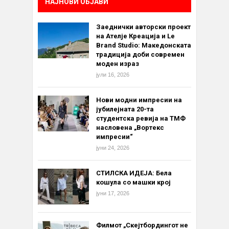
НАЈНОВИ ОБЈАВИ
Заеднички авторски проект
на Ателје Креација и Le
Brand Studio: Македонската
традиција доби современ
моден израз
јули 16, 2026
Нови модни импресии на
јубилејната 20-та
студентска ревија на ТМФ
насловена „Вортекс
импресии“
јуни 24, 2026
СТИЛСКА ИДЕЈА: Бела
кошула со машки крој
јуни 17, 2026
Филмот „Скејтбордингот не