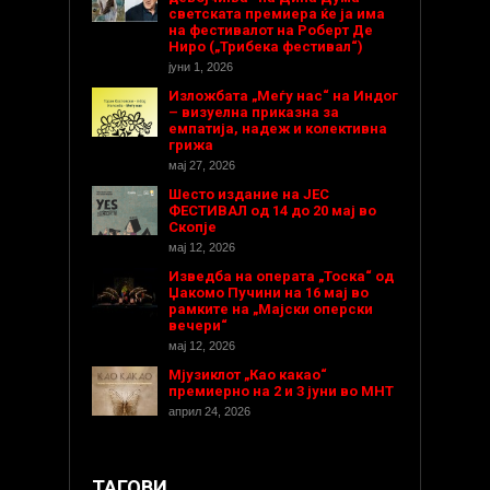
светската премиера ќе ја има
на фестивалот на Роберт Де
Ниро („Трибека фестивал“)
јуни 1, 2026
Изложбата „Меѓу нас“ на Индог
– визуелна приказна за
емпатија, надеж и колективна
грижа
мај 27, 2026
Шесто издание на ЈЕС
ФЕСТИВАЛ од 14 до 20 мај во
Скопје
мај 12, 2026
Изведба на операта „Тоска“ од
Џакомо Пучини на 16 мај во
рамките на „Мајски оперски
вечери“
мај 12, 2026
Мјузиклот „Као какао“
премиерно на 2 и 3 јуни во МНТ
април 24, 2026
ТАГОВИ