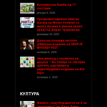
Витаминска бомба од 17
состојки
јануари 9, 2026
Предновогодишнa зимска
магија на Winter Festival со
многу музика и улична храна
пред СЦ „Борис Трајковски
декември 24, 2025
Денеска почнува петтото
јубилејно издание на SKOPJE
WHISKEY FEST
ноември 6, 2025
Овој викенд е посветен на
децата – Во Скопје се случува
третото, најголемо и
највозбудливо издание на Kid
Expo
октомври 2, 2025
КУЛТУРА
Филмот „Скејтбордингот не е за
девојчиња“ на Дина Дума