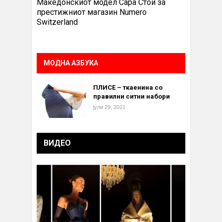
Македонскиот модел Сара Стои за
престижниот магазин Numero
Switzerland
МОДНА АЗБУКА
ПЛИСЕ – ткаенина со
правилни ситни набори
јули 29, 2021
ВИДЕО