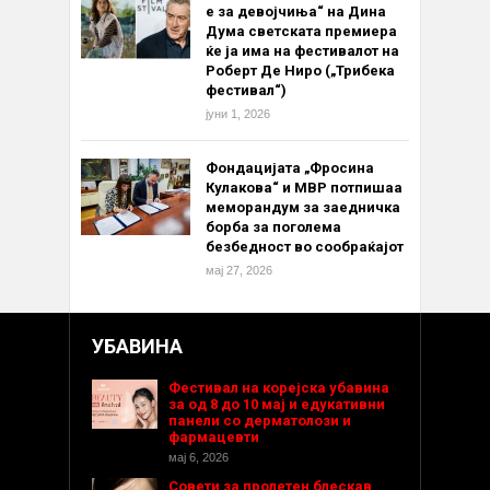
е за девојчиња“ на Дина
Дума светската премиера
ќе ја има на фестивалот на
Роберт Де Ниро („Трибека
фестивал“)
јуни 1, 2026
Фондацијата „Фросина
Кулакова“ и МВР потпишаа
меморандум за заедничка
борба за поголема
безбедност во сообраќајот
мај 27, 2026
УБАВИНА
Фестивал на корејска убавина
за од 8 до 10 мај и едукативни
панели со дерматолози и
фармацевти
мај 6, 2026
Совети за пролетен блескав