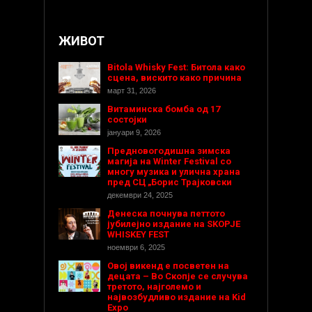
ЖИВОТ
Bitola Whisky Fest: Битола како
сцена, вискито како причина
март 31, 2026
Витаминска бомба од 17
состојки
јануари 9, 2026
Предновогодишнa зимска
магија на Winter Festival со
многу музика и улична храна
пред СЦ „Борис Трајковски
декември 24, 2025
Денеска почнува петтото
јубилејно издание на SKOPJE
WHISKEY FEST
ноември 6, 2025
Овој викенд е посветен на
децата – Во Скопје се случува
третото, најголемо и
највозбудливо издание на Kid
Expo