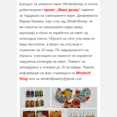
Брендот за уникатен накит Windmillshop го почна
добротворниот
проект „Мама дизајн
“ наменет
за поддршка на самохраните мајки. Дизајнерката
Марија Манева, која стои зад Windmillshop, ќе
им помогне на самохраните мајки преку
едукација и обука за изработка на накит од
епоксидна смола. Обуката за сите учесници ќе
биде бесплатна, а бројот на учесници е
ограничен на 10 лица. По завршувањето на
обуката, учесниците во проектот ќе изработат
заедничка колекција на накит. Повикот за
аплицирање е отворен до 15 октомври. Повеќе
информации на фан страницата на
Windmill
Shop
или на windmilljewelry@gmail.com