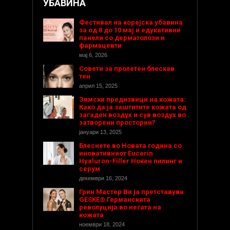
УБАВИНА
Фестивал на корејска убавина
за од 8 до 10 мај и едукативни
панели со дерматолози и
фармацевти
мај 6, 2026
Совети за пролетен блескав
тен
април 15, 2025
Зимски предизвици на кожата:
Како да ја заштитите кожата од
загаден воздух и сув воздух во
затворени простории?
јануари 13, 2025
Блеснете во Новата година со
иновативниот Eucerin
Hyaluron-Filler Ноќен пилинг и
серум
декември 16, 2024
Грин Мастер Ви ја претставува
GESKE® Германската
револуција во негата на
кожата
ноември 18, 2024