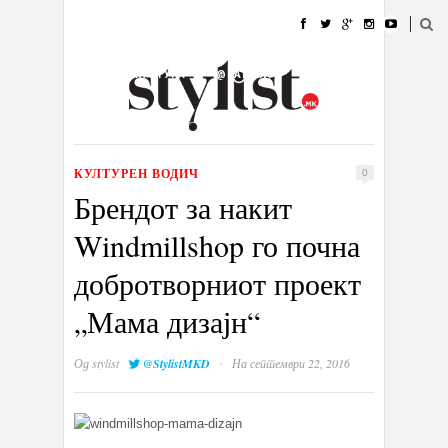
ДОМА
МОДА
СТИЛ
УБАВИНА
ЖИВОТ
КУЛТУРА
@РАБОТА
ГАЛЕРИЈА
ИЗЛОГ
КОНТАКТ
КУЛТУРЕН ВОДИЧ
0
Брендот за накит
Windmillshop го почна
добротворниот проект
„Мама дизајн“
·
Од
stylist
@StylistMKD
На септември 22, 2016