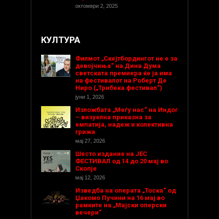
октомври 2, 2025
КУЛТУРА
Филмот „Скејтбордингот не е за
девојчиња“ на Дина Дума
светската премиера ќе ја има
на фестивалот на Роберт Де
Ниро („Трибека фестивал“)
јуни 1, 2026
Изложбата „Меѓу нас“ на Индог
– визуелна приказна за
емпатија, надеж и колективна
грижа
мај 27, 2026
Шесто издание на ЈЕС
ФЕСТИВАЛ од 14 до 20 мај во
Скопје
мај 12, 2026
Изведба на операта „Тоска“ од
Џакомо Пучини на 16 мај во
рамките на „Мајски оперски
вечери“