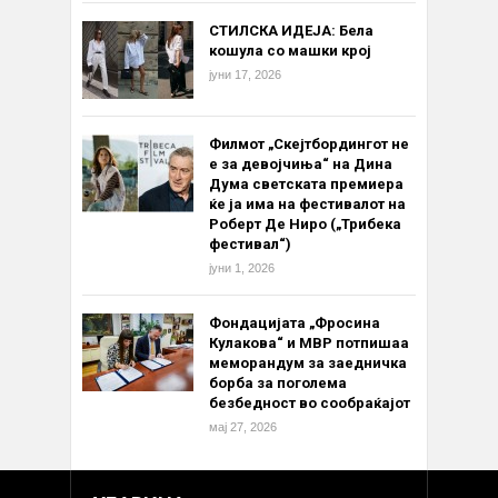
СТИЛСКА ИДЕЈА: Бела
кошула со машки крој
јуни 17, 2026
Филмот „Скејтбордингот не
е за девојчиња“ на Дина
Дума светската премиера
ќе ја има на фестивалот на
Роберт Де Ниро („Трибека
фестивал“)
јуни 1, 2026
Фондацијата „Фросина
Кулакова“ и МВР потпишаа
меморандум за заедничка
борба за поголема
безбедност во сообраќајот
мај 27, 2026