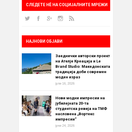
СЛЕДЕТЕ НÈ НА СОЦИЈАЛНИТЕ МРЕЖИ
НАЈНОВИ ОБЈАВИ
Заеднички авторски проект
на Ателје Креација и Le
Brand Studio: Македонската
традиција доби современ
моден израз
јули 16, 2026
Нови модни импресии на
јубилејната 20-та
студентска ревија на ТМФ
насловена „Вортекс
импресии“
јуни 24, 2026