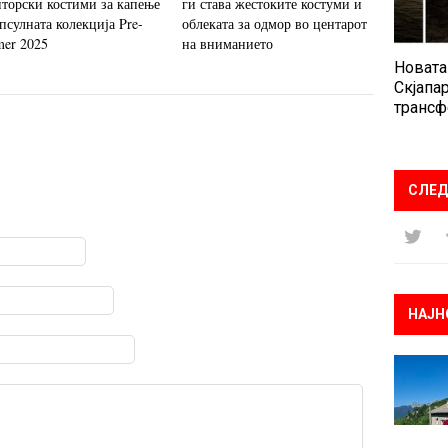
пторски костими за капење
ги става жестоките костуми и
псулната колекција Pre-
облеката за одмор во центарот
er 2025
на вниманието
Новата
Скјапар
трансф
СЛЕД
НАЈН