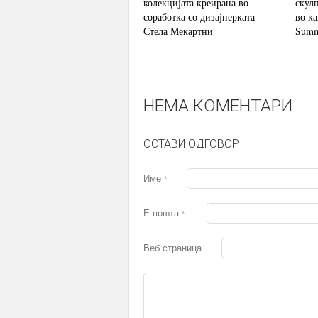
колекцијата креирана во
скул
соработка со дизајнерката
во ка
Стела Мекартни
Summ
НЕМА КОМЕНТАРИ
ОСТАВИ ОДГОВОР
Име
*
Е-пошта
*
Веб страница