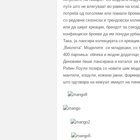
луѓе што не влегуваат во рамки на кла
потреба од поголеми или помали броеви
со редовни сезонски и трендовски коле
или да шијат креации, брендот за секој
конфекциски броеви да им понуди урбан
Така, ја лансира колекцијата со креации
„Виолета“. Моделите се младешки, со в
400 парчиња: облека и модни додатоци, 
Деновиве беше лансирана и каталог за 
Робин Лоули позира со новите шик моде
мантили, кошули, кожени јакни, фарме
што одговара на кежуал имиџот на лини