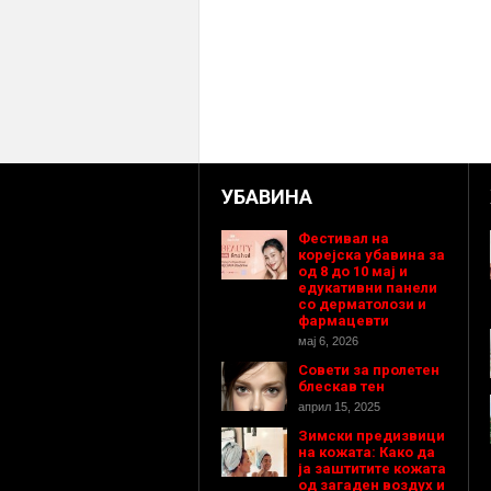
УБАВИНА
Фестивал на
корејска убавина за
од 8 до 10 мај и
едукативни панели
со дерматолози и
фармацевти
мај 6, 2026
Совети за пролетен
блескав тен
април 15, 2025
Зимски предизвици
на кожата: Како да
ја заштитите кожата
од загаден воздух и