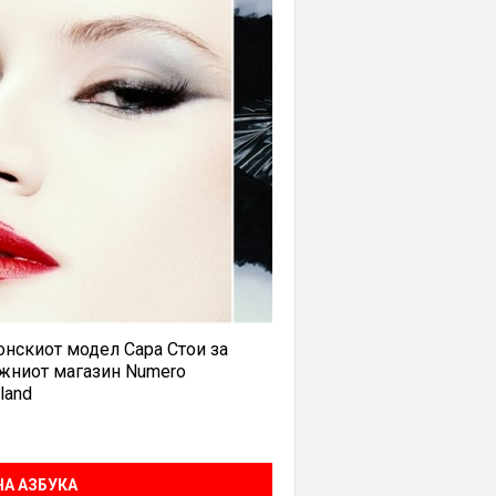
нскиот модел Сара Стои за
жниот магазин Numero
land
А АЗБУКА