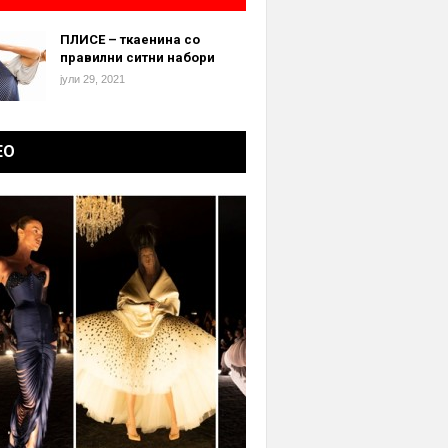
ПЛИСЕ – ткаенина со
правилни ситни набори
јули 29, 2021
ЕО