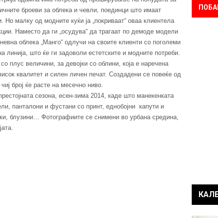
ПОБА
сичните броеви за облека и чевли, поединци што имаат
. Но малку од модните куќи ја „покриваат“ оваа клиентела
кции. Наместо да ги „осудува“ да трагаат по демоде модели
дневна облека „Манго“ одлучи на своите клиенти со поголеми
а линија, што ќе ги задоволи естетските и модните потреби.
 со плус величини, за девојки со облини, која е наречена
исок квалитет и силен личен печат. Создадени се повеќе од
чиј број ќе расте на месечно ниво.
престојната сезона, есен-зима 2014, каде што манекенката
ли, панталони и фустани со принт, еднобојни капути и
рки, блузини… Фотографиите се снимени во урбана средина,
јата.
КАЛ