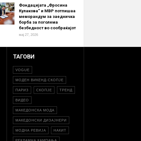
Фондацијата „Фросина
Кулакова“ и МВР потпишаа
меморандум за заедничка
борба за поголема
безбедност во сообраќајот
мај 27, 2026
ТАГОВИ
VOGUE
МОДЕН ВИКЕНД-СКОПЈЕ
ПАРИЗ
СКОПЈЕ
ТРЕНД
ВИДЕО
МАКЕДОНСКА МОДА
МАКЕДОНСКИ ДИЗАЈНЕРИ
МОДНА РЕВИЈА
НАКИТ
РЕКЛАМНА КАМПАЊА