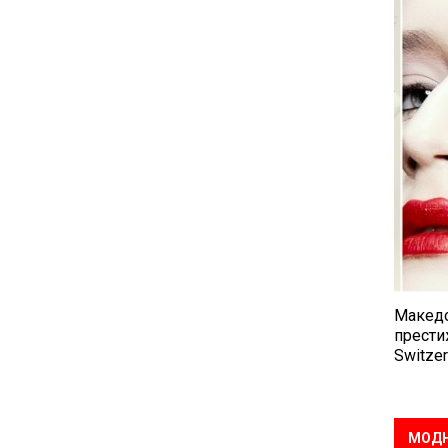
Македо
прести
Switzer
МОДН