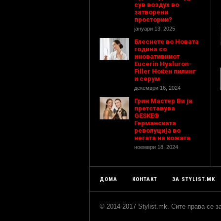
сув воздух во
затворени
простории?
јануари 13, 2025
Блеснете во Новата
година со
иновативниот
Eucerin Hyaluron-
Filler Ноќен пилинг
и серум
декември 16, 2024
Грин Мастер Ви ја
претставува
GESKE®
Германската
револуција во
негата на кожата
ноември 18, 2024
ДОМА
КОНТАКТ
ЗА STYLIST.MK
© 2014-2017 Stylist.mk. Сите права се 