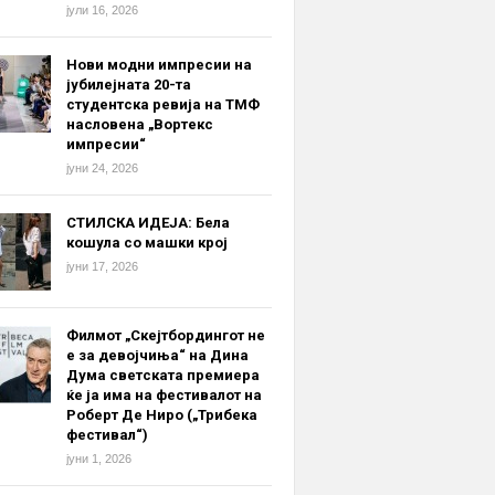
јули 16, 2026
Нови модни импресии на
јубилејната 20-та
студентска ревија на ТМФ
насловена „Вортекс
импресии“
јуни 24, 2026
СТИЛСКА ИДЕЈА: Бела
кошула со машки крој
јуни 17, 2026
Филмот „Скејтбордингот не
е за девојчиња“ на Дина
Дума светската премиера
ќе ја има на фестивалот на
Роберт Де Ниро („Трибека
фестивал“)
јуни 1, 2026