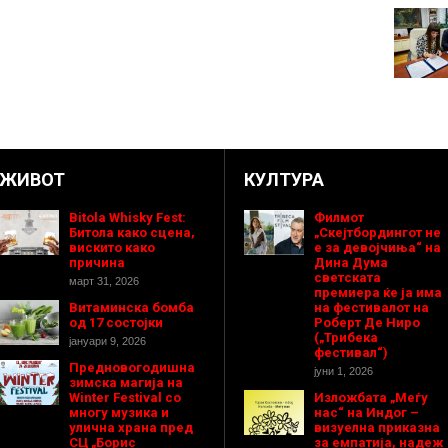
ЖИВОТ
КУЛТУРА
Bitola Whisky Fest:
Филмот
Битола како сцена,
„Скејтбордингот не
вискито како
е за девојчиња“ на
причина
Дина Дума
светската
март 31, 2026
премиера ќе ја има
Витаминска бомба
на фестивалот на
од 17 состојки
Роберт Де Ниро
(„Трибека
јануари 9, 2026
фестивал“)
Предновогодишнa
јуни 1, 2026
зимска магија на
Winter Festival со
Изложбата „Меѓу
многу музика и
нас“ на Индог –
улична храна пред
визуелна приказна
СЦ „Борис
за емпатија, надеж