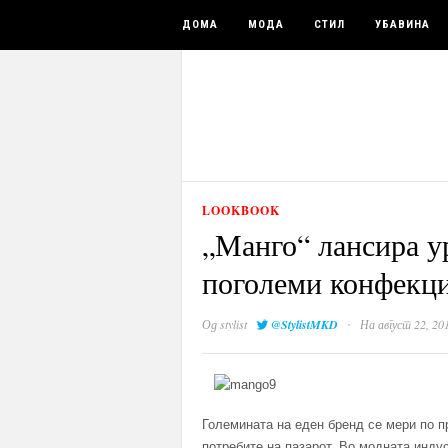
ДОМА
МОДА
СТИЛ
УБАВИНА
LOOKBOOK
„Манго“ лансира ур
поголеми конфекц
·
Од
stylist
@StylistMKD
На август 22, 20
Големината на еден бренд се мери по пр
потребите на пазарот. Во модната инду