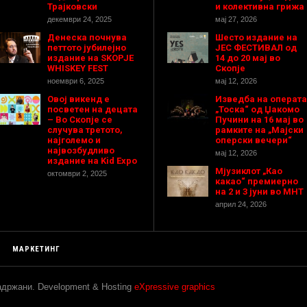
Трајковски
и колективна грижа
декември 24, 2025
мај 27, 2026
Денеска почнува
Шесто издание на
петтото јубилејно
ЈЕС ФЕСТИВАЛ од
издание на SKOPJE
14 до 20 мај во
WHISKEY FEST
Скопје
ноември 6, 2025
мај 12, 2026
Овој викенд е
Изведба на операта
посветен на децата
„Тоска“ од Џакомо
– Во Скопје се
Пучини на 16 мај во
случува третото,
рамките на „Мајски
најголемо и
оперски вечери“
највозбудливо
мај 12, 2026
издание на Kid Expo
Мјузиклот „Као
октомври 2, 2025
какао“ премиерно
на 2 и 3 јуни во МНТ
април 24, 2026
МАРКЕТИНГ
задржани. Development & Hosting
eXpressive graphics