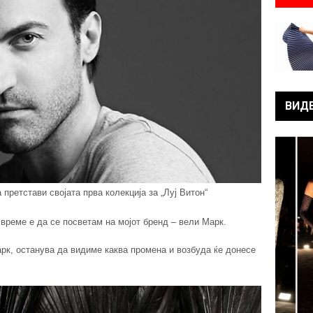
ВИД
 претстави својата прва колекција за „Луј Витон“
о време е да се посветам на мојот бренд – вели Марк.
рк, останува да видиме каква промена и возбуда ќе донесе