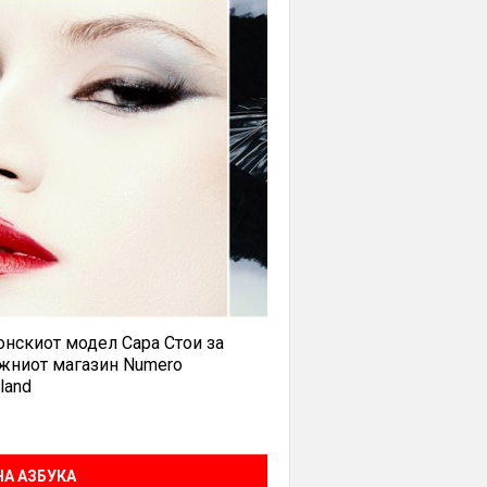
нскиот модел Сара Стои за
жниот магазин Numero
land
А АЗБУКА