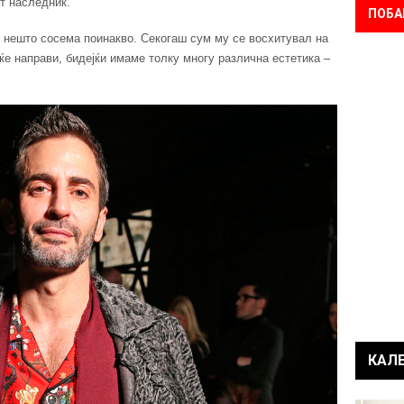
от наследник.
ПОБА
ви нешто сосема поинакво. Секогаш сум му се восхитувал на
е направи, бидејќи имаме толку многу различна естетика –
КАЛ