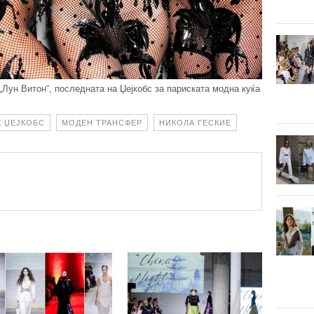
 „Лун Витон“, последната на Џејкобс за париската модна куќа
К ЏЕЈКОБС
МОДЕН ТРАНСФЕР
НИКОЛА ГЕСКИЕ