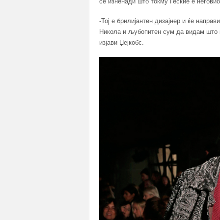
се изненади што токму Геские е негови
-Тој е брилијантен дизајнер и ќе напра
Никола и љубопитен сум да видам што ќ
изјави Џејкобс.