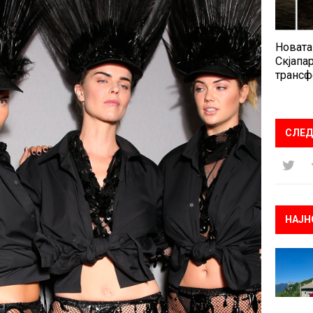
Новата
Скјапар
трансф
СЛЕД
НАЈН