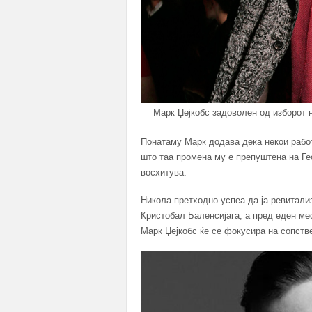
Марк Џејкобс задоволен од изборот н
Понатаму Марк додава дека некои работ
што таа промена му е препуштена на Гес
восхитува.
Никола претходно успеа да ја ревитали
Кристобал Баленсијага, а пред еден ме
Марк Џејкобс ќе се фокусира на сопстве