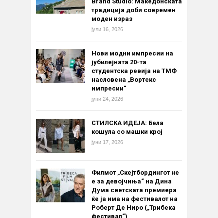
Brand Studio: Македонската
традиција доби современ
моден израз
јули 16, 2026
Нови модни импресии на
јубилејната 20-та
студентска ревија на ТМФ
насловена „Вортекс
импресии“
јуни 24, 2026
СТИЛСКА ИДЕЈА: Бела
кошула со машки крој
јуни 17, 2026
Филмот „Скејтбордингот не
е за девојчиња“ на Дина
Дума светската премиера
ќе ја има на фестивалот на
Роберт Де Ниро („Трибека
фестивал“)