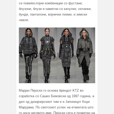
се повеќеслојни комбинации со фустани,
блузони, блузи и наметни со качулки, хеланки,
бунди, панталони, војнички лизми, и зимски
чевли.
Марјан Пејоски го основа брендот KTZ во
соработка со Сашко Бежовски од 1997 година, а
дел од дизајнерскиот тим е и Јапонецот Коџи
Марујама. По светскиот успех на етикетата што
го носи неговото име, Пејоски сега е позветен на