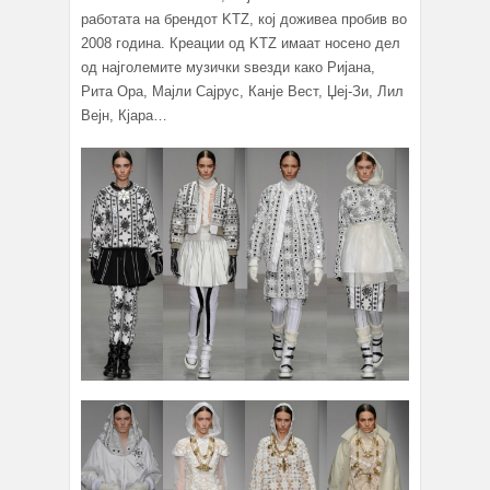
работата на брендот KTZ, кој доживеа пробив во
2008 година. Креации од KTZ имаат носено дел
од најголемите музички ѕвезди како Ријана,
Рита Ора, Мајли Сајрус, Канје Вест, Џеј-Зи, Лил
Вејн, Кјара…