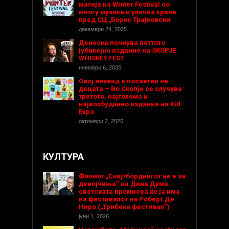
магија на Winter Festival со
многу музика и улична храна
пред СЦ „Борис Трајковски
декември 24, 2025
Денеска почнува петтото
јубилејно издание на SKOPJE
WHISKEY FEST
ноември 6, 2025
Овој викенд е посветен на
децата – Во Скопје се случува
третото, најголемо и
највозбудливо издание на Kid
Expo
октомври 2, 2025
КУЛТУРА
Филмот „Скејтбордингот не е за
девојчиња“ на Дина Дума
светската премиера ќе ја има
на фестивалот на Роберт Де
Ниро („Трибека фестивал“)
јуни 1, 2026