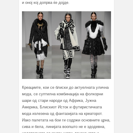
и оној кој допрва ќе дојде.
Креациите, кои се блиски до актуелната улична
мода, се суптилна комбинација на фолкорни
шари од стари народи од Африка, Јужна
Америка, Блискиот Исток и футиристичката
мода излезена од фантазијата на креаторот.
Иако палетата на бои ги содржи основните црна,
сива и бела, линијата воопшто не е здодевна,