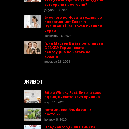
загаден воздух и сув воздух во
затворени простории?
јануари 13, 2025
Блеснете во Новата година со
иновативниот Eucerin
Hyaluron-Filler Ноќен пилинг и
серум
декември 16, 2024
Грин Мастер Ви ја претставува
GESKE® Германската
револуција во негата на
кожата
ноември 18, 2024
ЖИВОТ
Bitola Whisky Fest: Битола како
сцена, вискито како причина
март 31, 2026
Витаминска бомба од 17
состојки
јануари 9, 2026
Предновогодишнa зимска