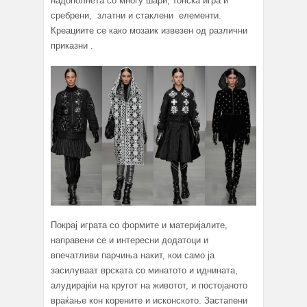
надополнета со многу шари, тонска игра и
сребрени, златни и стаклени елементи.
Креациите се како мозаик извезен од различни
приказни .
Покрај играта со формите и материјалите,
направени се и интересни додатоци и
впечатливи парчиња накит, кои само ја
засилуваат врската со минатото и иднината,
алудирајќи на кругот на животот, и постојаното
враќање кон корените и исконското. Застапени