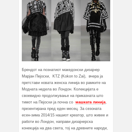
Брендот на познатиот македонски дизајнер
Марјан Пејоски, KTZ (Kokon to Zai), вчера ја
претстави новата женска линија во рамките на
Модната недела во Лондон. Колекцијата е
своевидно продолжување на приказната што
тимот на Пејоски ја почна со
машката линија
,
презентирана пред еден месец. За сезоната
есен-зима 2014/15 нашиот креатор, што живее и
работи во Лондон, направи дизајнерска
конекција на два света, тој на древните народи,