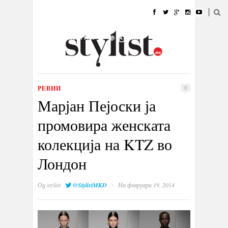
ДОМА
МОДА
СТИЛ
УБАВИНА
ЖИВОТ
КУЛТУРА
@РАБОТА
ГАЛЕРИЈА
ИЗЛОГ
КОНТАКТ
РЕВИИ
0
Марјан Пејоски ја
промовира женската
колекција на KTZ во
Лондон
·
Од
stylist
@StylistMKD
На февруари 19, 2014