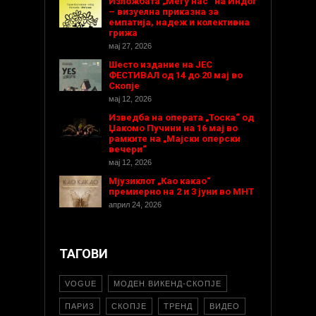
Изложбата „Меѓу нас“ на Индог
– визуелна приказна за
емпатија, надеж и колективна
грижа
мај 27, 2026
Шесто издание на ЈЕС
ФЕСТИВАЛ од 14 до 20 мај во
Скопје
мај 12, 2026
Изведба на операта „Тоска“ од
Џакомо Пучини на 16 мај во
рамките на „Мајски оперски
вечери“
мај 12, 2026
Мјузиклот „Као какао“
премиерно на 2 и 3 јуни во МНТ
април 24, 2026
ТАГОВИ
VOGUE
МОДЕН ВИКЕНД-СКОПЈЕ
ПАРИЗ
СКОПЈЕ
ТРЕНД
ВИДЕО