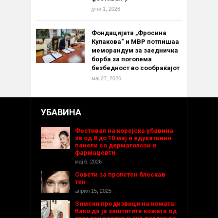
јуни 1, 2026
Фондацијата „Фросина
Кулакова“ и МВР потпишаа
меморандум за заедничка
борба за поголема
безбедност во сообраќајот
мај 27, 2026
УБАВИНА
Фестивал на корејска убавина
за од 8 до 10 мај и едукативни
панели со дерматолози и
фармацевти
мај 6, 2026
Совети за пролетен блескав
тен
април 15, 2025
Зимски предизвици на кожата:
Како да ја заштитите кожата од