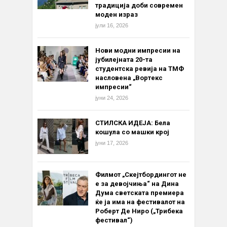
традиција доби современ
моден израз
јули 16, 2026
Нови модни импресии на
јубилејната 20-та
студентска ревија на ТМФ
насловена „Вортекс
импресии“
јуни 24, 2026
СТИЛСКА ИДЕЈА: Бела
кошула со машки крој
јуни 17, 2026
Филмот „Скејтбордингот не
е за девојчиња“ на Дина
Дума светската премиера
ќе ја има на фестивалот на
Роберт Де Ниро („Трибека
фестивал“)