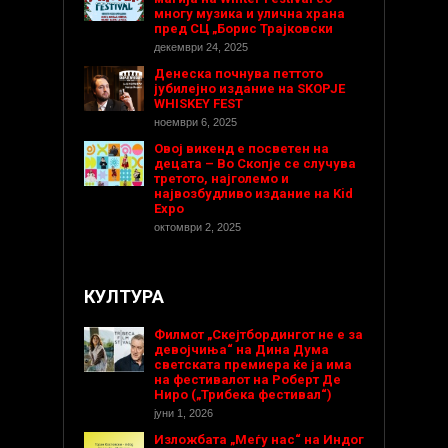
многу музика и улична храна
пред СЦ „Борис Трајковски
декември 24, 2025
Денеска почнува петтото
јубилејно издание на SKOPJE
WHISKEY FEST
ноември 6, 2025
Овој викенд е посветен на
децата – Во Скопје се случува
третото, најголемо и
највозбудливо издание на Kid
Expo
октомври 2, 2025
КУЛТУРА
Филмот „Скејтбордингот не е за
девојчиња“ на Дина Дума
светската премиера ќе ја има
на фестивалот на Роберт Де
Ниро („Трибека фестивал“)
јуни 1, 2026
Изложбата „Меѓу нас“ на Индог