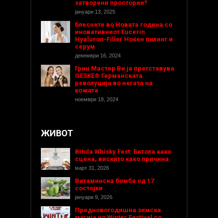
затворени простории?
јануари 13, 2025
Блеснете во Новата година со
иновативниот Eucerin
Hyaluron-Filler Ноќен пилинг и
серум
декември 16, 2024
Грин Мастер Ви ја претставува
GESKE® Германската
револуција во негата на
кожата
ноември 18, 2024
ЖИВОТ
Bitola Whisky Fest: Битола како
сцена, вискито како причина
март 31, 2026
Витаминска бомба од 17
состојки
јануари 9, 2026
Предновогодишнa зимска
магија на Winter Festival со