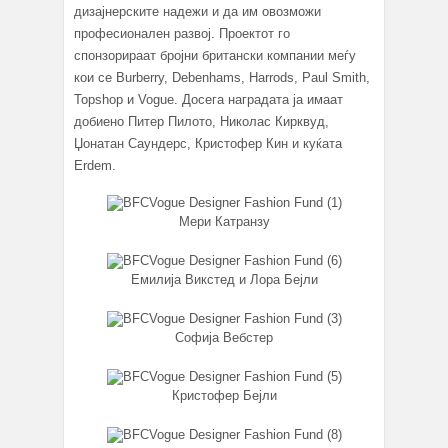
дизајнерските надежи и да им овозможи
професионален развој. Проектот го
спонзорираат бројни британски компании меѓу
кои се Burberry, Debenhams, Harrods, Paul Smith,
Topshop и Vogue. Досега наградата ја имаат
добиено Питер Пилото, Николас Кирквуд,
Џонатан Саундерс, Кристофер Кин и куќата
Erdem.
Мери Катранзу
Емилија Викстед и Лора Бејли
Софија Вебстер
Кристофер Бејли