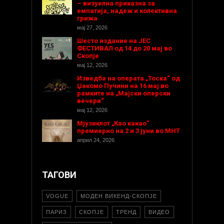
– визуелна приказна за
емпатија, надеж и колективна
грижа
мај 27, 2026
Шесто издание на ЈЕС
ФЕСТИВАЛ од 14 до 20 мај во
Скопје
мај 12, 2026
Изведба на операта „Тоска“ од
Џакомо Пучини на 16 мај во
рамките на „Мајски оперски
вечери“
мај 12, 2026
Мјузиклот „Као какао“
премиерно на 2 и 3 јуни во МНТ
април 24, 2026
ТАГОВИ
VOGUE
МОДЕН ВИКЕНД-СКОПЈЕ
ПАРИЗ
СКОПЈЕ
ТРЕНД
ВИДЕО