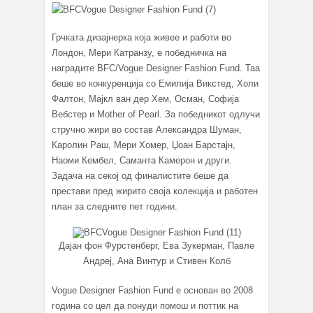
Грчката дизајнерка која живее и работи во
Лондон, Мери Катранзу, е победничка на
наградите BFC/Vogue Designer Fashion Fund. Таа
беше во конкуренција со Емилија Викстед, Холи
Фалтон, Мајкл ван дер Хем, Осман, Софија
Вебстер и Mother of Pearl. За победникот одлучи
стручно жири во состав Александра Шуман,
Каролин Раш, Мери Хомер, Џоан Барстајн,
Наоми Кембел, Саманта Камерон и други.
Задача на секој од финалистите беше да
престави пред жирито своја колекција и работен
план за следните пет години.
Дајан фон Фурстенберг, Ева Зукерман, Павле
Андреј, Ана Винтур и Стивен Колб
Vogue Designer Fashion Fund е основан во 2008
година со цел да понуди помош и поттик на