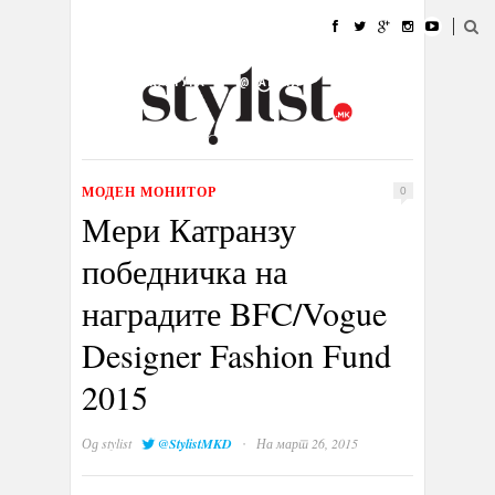
ДОМА
МОДА
СТИЛ
УБАВИНА
ЖИВОТ
КУЛТУРА
@РАБОТА
ГАЛЕРИЈА
ИЗЛОГ
КОНТАКТ
МОДЕН МОНИТОР
0
Мери Катранзу
победничка на
наградите BFC/Vogue
Designer Fashion Fund
2015
·
Од
stylist
@StylistMKD
На март 26, 2015