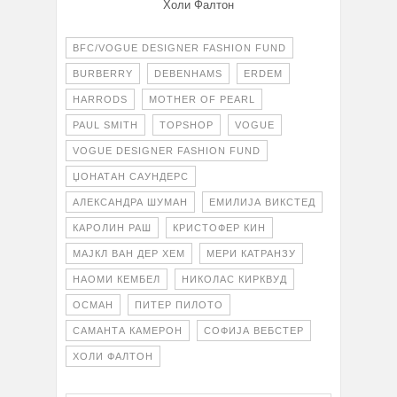
Холи Фалтон
BFC/VOGUE DESIGNER FASHION FUND
BURBERRY
DEBENHAMS
ERDEM
HARRODS
MOTHER OF PEARL
PAUL SMITH
TOPSHOP
VOGUE
VOGUE DESIGNER FASHION FUND
ЏОНАТАН САУНДЕРС
АЛЕКСАНДРА ШУМАН
ЕМИЛИЈА ВИКСТЕД
КАРОЛИН РАШ
КРИСТОФЕР КИН
МАЈКЛ ВАН ДЕР ХЕМ
МЕРИ КАТРАНЗУ
НАОМИ КЕМБЕЛ
НИКОЛАС КИРКВУД
ОСМАН
ПИТЕР ПИЛОТО
САМАНТА КАМЕРОН
СОФИЈА ВЕБСТЕР
ХОЛИ ФАЛТОН