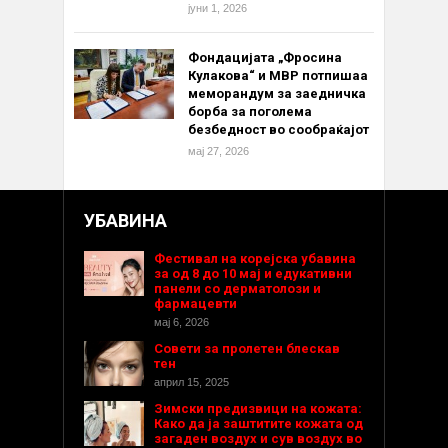
јуни 1, 2026
Фондацијата „Фросина
Кулакова“ и МВР потпишаа
меморандум за заедничка
борба за поголема
безбедност во сообраќајот
мај 27, 2026
УБАВИНА
Фестивал на корејска убавина
за од 8 до 10 мај и едукативни
панели со дерматолози и
фармацевти
мај 6, 2026
Совети за пролетен блескав
тен
април 15, 2025
Зимски предизвици на кожата:
Како да ја заштитите кожата од
загаден воздух и сув воздух во