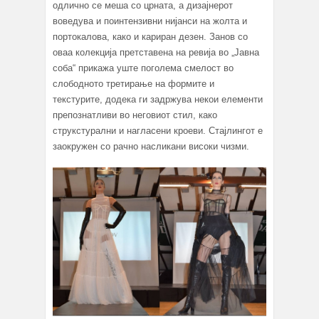
одлично се меша со црната, а дизајнерот
воведува и поинтензивни нијанси на жолта и
портокалова, како и кариран дезен. Занов со
оваа колекција претставена на ревија во „Јавна
соба“ прикажа уште поголема смелост во
слободното третирање на формите и
текстурите, додека ги задржува некои елементи
препознатливи во неговиот стил, како
струкстурални и нагласени кроеви. Стајлингот е
заокружен со рачно насликани високи чизми.