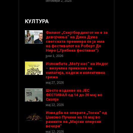
октомври 2, 2025
КУЛТУРА
Филмот „Скејтбордингот не е за
девојчиња“ на Дина Дума
светската премиера ќе ја има
на фестивалот на Роберт Де
Ниро („Трибека фестивал“)
јуни 1, 2026
Изложбата „Меѓу нас“ на Индог
– визуелна приказна за
емпатија, надеж и колективна
грижа
мај 27, 2026
Шесто издание на ЈЕС
ФЕСТИВАЛ од 14 до 20 мај во
Скопје
мај 12, 2026
Изведба на операта „Тоска“ од
Џакомо Пучини на 16 мај во
рамките на „Мајски оперски
вечери“
мај 12, 2026