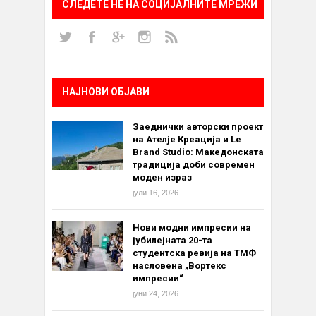
СЛЕДЕТЕ НÈ НА СОЦИЈАЛНИТЕ МРЕЖИ
НАЈНОВИ ОБЈАВИ
Заеднички авторски проект
на Ателје Креација и Le
Brand Studio: Македонската
традиција доби современ
моден израз
јули 16, 2026
Нови модни импресии на
јубилејната 20-та
студентска ревија на ТМФ
насловена „Вортекс
импресии“
јуни 24, 2026