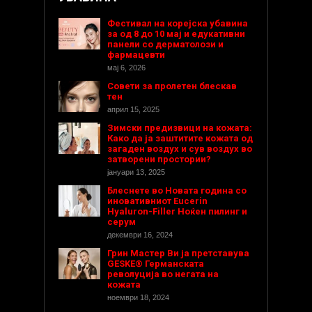
Фестивал на корејска убавина
за од 8 до 10 мај и едукативни
панели со дерматолози и
фармацевти
мај 6, 2026
Совети за пролетен блескав
тен
април 15, 2025
Зимски предизвици на кожата:
Како да ја заштитите кожата од
загаден воздух и сув воздух во
затворени простории?
јануари 13, 2025
Блеснете во Новата година со
иновативниот Eucerin
Hyaluron-Filler Ноќен пилинг и
серум
декември 16, 2024
Грин Мастер Ви ја претставува
GESKE® Германската
револуција во негата на
кожата
ноември 18, 2024