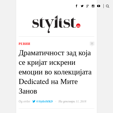
ДОМА
МОДА
СТИЛ
УБАВИНА
ЖИВОТ
КУЛТУРА
@РАБОТА
ГАЛЕРИЈА
ИЗЛОГ
КОНТАКТ
РЕВИИ
0
Драматичност зад која
се кријат искрени
емоции во колекцијата
Dedicated на Мите
Занов
·
Од
stylist
@StylistMKD
На декември 11, 2018