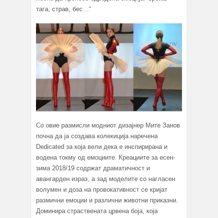
тага, страв, бес…“
Со овие размисли модниот дизајнер Мите Занов
почна да ја создава колекиција наречена
Dedicated за која вели дека е инспирирана и
водена токму од емоциите. Креациите за есен-
зима 2018/19 содржат драматичност и
авангарден израз, а зад моделите со нагласен
волумен и доза на провокативност се кријат
размични емоции и различни животни приказни.
Доминира страствената црвена боја, која