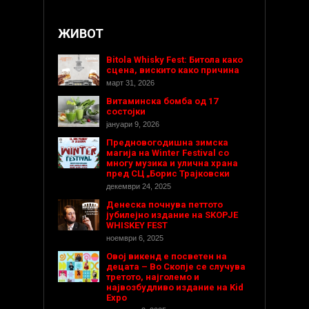
ЖИВОТ
Bitola Whisky Fest: Битола како
сцена, вискито како причина
март 31, 2026
Витаминска бомба од 17
состојки
јануари 9, 2026
Предновогодишнa зимска
магија на Winter Festival со
многу музика и улична храна
пред СЦ „Борис Трајковски
декември 24, 2025
Денеска почнува петтото
јубилејно издание на SKOPJE
WHISKEY FEST
ноември 6, 2025
Овој викенд е посветен на
децата – Во Скопје се случува
третото, најголемо и
највозбудливо издание на Kid
Expo