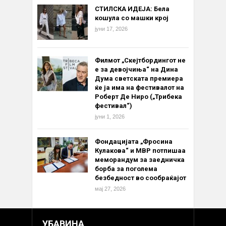
СТИЛСКА ИДЕЈА: Бела
кошула со машки крој
јуни 17, 2026
Филмот „Скејтбордингот не
е за девојчиња“ на Дина
Дума светската премиера
ќе ја има на фестивалот на
Роберт Де Ниро („Трибека
фестивал“)
јуни 1, 2026
Фондацијата „Фросина
Кулакова“ и МВР потпишаа
меморандум за заедничка
борба за поголема
безбедност во сообраќајот
мај 27, 2026
УБАВИНА