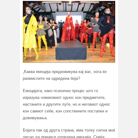
„Каква емоција предизвикува кај вас, кога ќе
размислите на одредена боја?
Емоцијата, како психички процес што го
изразува човековиот однос кон предметите,
настаните и другите луѓе, но и неговиот однос
кон самиот себе, кон сопствените постапки и
доживувања.
Бојата пак од друга страна, има толку силна моќ
лесно да пренесе одредена емоција. Среќа,