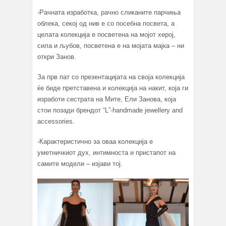
-Рачната изработка, рачно сликаните парчиња
облека, секој од нив е со посебна посвета, а
целата колекција е посветена на мојот херој,
сила и љубов, посветена е на мојата мајка – ни
откри Занов.
За прв пат со презентацијата на своја колекција
ќе биде претставена и колекција на накит, која ги
изработи сестрата на Мите, Ели Занова, која
стои позади брендот “L”-handmade jewellery and
accessories.
-Карактеристично за оваа колекција е
уметничкиот дух, интимноста и пристапот на
самите модели – изјави тој.