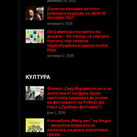
декември 24, 2025
Денеска почнува петтото
јубилејно издание на SKOPJE
WHISKEY FEST
ноември 6, 2025
Овој викенд е посветен на
децата – Во Скопје се случува
третото, најголемо и
највозбудливо издание на Kid
Expo
октомври 2, 2025
КУЛТУРА
Филмот „Скејтбордингот не е за
девојчиња“ на Дина Дума
светската премиера ќе ја има
на фестивалот на Роберт Де
Ниро („Трибека фестивал“)
јуни 1, 2026
Изложбата „Меѓу нас“ на Индог
– визуелна приказна за
емпатија, надеж и колективна
грижа