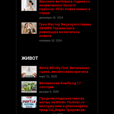
Блеснете во Новата година со
иновативниот Eucerin
Hyaluron-Filler Ноќен пилинг и
серум
декември 16, 2024
Грин Мастер Ви ја претставува
GESKE® Германската
револуција во негата на
кожата
ноември 18, 2024
ЖИВОТ
Bitola Whisky Fest: Битола како
сцена, вискито како причина
март 31, 2026
Витаминска бомба од 17
состојки
јануари 9, 2026
Предновогодишнa зимска
магија на Winter Festival со
многу музика и улична храна
пред СЦ „Борис Трајковски