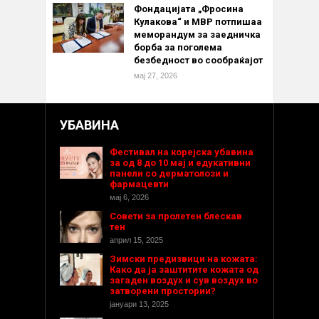
Фондацијата „Фросина
Кулакова“ и МВР потпишаа
меморандум за заедничка
борба за поголема
безбедност во сообраќајот
мај 27, 2026
УБАВИНА
Фестивал на корејска убавина
за од 8 до 10 мај и едукативни
панели со дерматолози и
фармацевти
мај 6, 2026
Совети за пролетен блескав
тен
април 15, 2025
Зимски предизвици на кожата:
Како да ја заштитите кожата од
загаден воздух и сув воздух во
затворени простории?
јануари 13, 2025