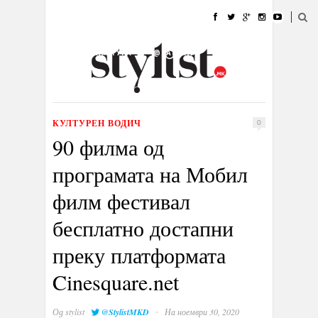
ДОМА
МОДА
СТИЛ
УБАВИНА
ЖИВОТ
КУЛТУРА
@РАБОТА
ГАЛЕРИЈА
ИЗЛОГ
КОНТАКТ
КУЛТУРЕН ВОДИЧ
0
90 филма од
програмата на Мобил
филм фестивал
бесплатно достапни
преку платформата
Cinesquare.net
·
Од
stylist
@StylistMKD
На ноември 30, 2020