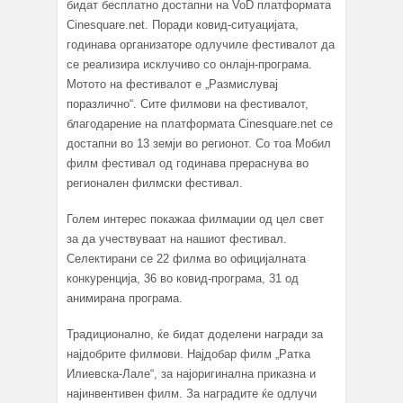
бидат бесплатно достапни на VoD платформата
Cinesquare.net. Поради ковид-ситуацијата,
годинава организаторе одлучиле фестивалот да
се реализира исклучиво со онлајн-програма.
Мотото на фестивалот е „Размислувај
поразлично“. Сите филмови на фестивалот,
благодарение на платформата Cinesquare.net се
достапни во 13 земји во регионот. Со тоа Мобил
филм фестивал од годинава прераснува во
регионален филмски фестивал.
Голем интерес покажаа филмаџии од цел свет
за да учествуваат на нашиот фестивал.
Селектирани се 22 филма во официјалната
конкуренција, 36 во ковид-програма, 31 од
анимирана програма.
Традиционално, ќе бидат доделени награди за
најдобрите филмови. Најдобар филм „Ратка
Илиевска-Лале“, за најоригинална приказна и
најинвентивен филм. За наградите ќе одлучи