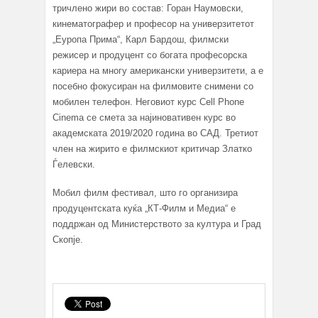
тричлено жири во состав: Горан Наумовски,
кинематографер и професор на универзитетот
„Еуропа Прима“, Карл Бардош, филмски
режисер и продуцент со богата професорска
кариера на многу американски универзитети, а е
посебно фокусиран на филмовите снимени со
мобилен телефон. Неговиот курс Cell Phone
Cinema се смета за најиновативен курс во
академската 2019/2020 година во САД. Третиот
член на жирито е филмскиот критичар Златко
Ѓелевски.
Мобил филм фестивал, што го организира
продуцентската куќа „КТ-Филм и Медиа“ е
поддржан од Министерството за култура и Град
Скопје.