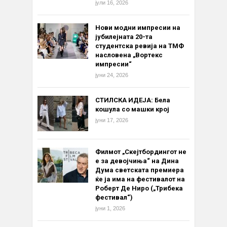
јули 16, 2026
Нови модни импресии на
јубилејната 20-та
студентска ревија на ТМФ
насловена „Вортекс
импресии“
јуни 24, 2026
СТИЛСКА ИДЕЈА: Бела
кошула со машки крој
јуни 17, 2026
Филмот „Скејтбордингот не
е за девојчиња“ на Дина
Дума светската премиера
ќе ја има на фестивалот на
Роберт Де Ниро („Трибека
фестивал“)
јуни 1, 2026