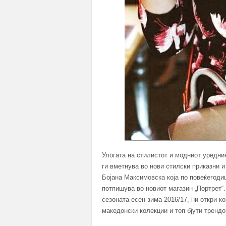
Улогата на стилистот и модниот уредник
ги вметнува во нови стилски приказни и
Бојана Максимовска која по повеќегоди
потпишува во новиот магазин „Портрет“. 
сезоната есен-зима 2016/17, ни откри к
македонски колекции и топ бјути трендо