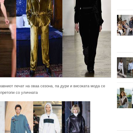
авниот печат на оваа сезона, па дури и високата мода се
претопи со уличната