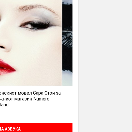
нскиот модел Сара Стои за
жниот магазин Numero
land
А АЗБУКА