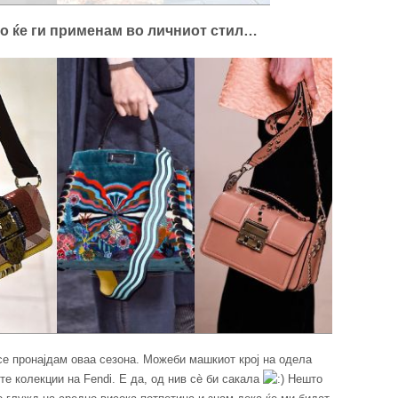
то ќе ги применам во личниот стил…
се пронајдам оваа сезона. Можеби машкиот крој на одела
ите колекции на Fendi. Е да, од нив сè би сакала
Нешто