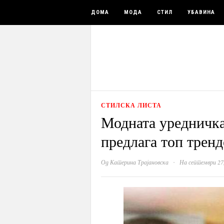
ДОМА
МОДА
СТИЛ
УБАВИНА
СТИЛСКА ЛИСТА
Модната уредничка
предлага топ тренд
·
Од
Катерина Трајановска
На септември 27