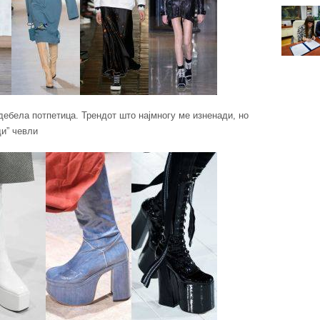
а дебела потпетица. Трендот што најмногу ме изненади, но
ди” чевли