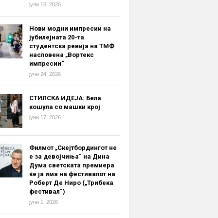
јули 16, 2026
Нови модни импресии на
јубилејната 20-та
студентска ревија на ТМФ
насловена „Вортекс
импресии“
јуни 24, 2026
СТИЛСКА ИДЕЈА: Бела
кошула со машки крој
јуни 17, 2026
Филмот „Скејтбордингот не
е за девојчиња“ на Дина
Дума светската премиера
ќе ја има на фестивалот на
Роберт Де Ниро („Трибека
фестивал“)
јуни 1, 2026