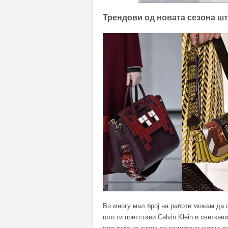
Трендови од новата сезона ш
Во многу мал број на работи можам да 
што ги претстави Calvin Klein и светкав