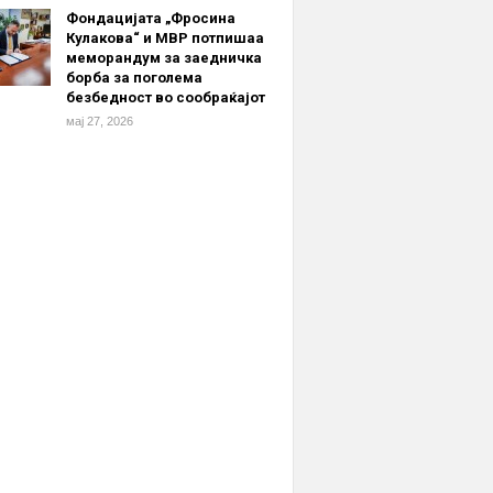
Фондацијата „Фросина
Кулакова“ и МВР потпишаа
меморандум за заедничка
борба за поголема
безбедност во сообраќајот
мај 27, 2026