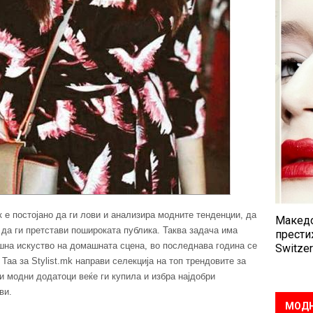
 е постојано да ги лови и анализира модните тенденции, да
Македо
 да ги претстави пошироката публика. Таква задача има
прести
шна искуство на домашната сцена, во последнава година се
Switzer
Таа за Stylist.mk направи селекција на топ трендовите за
ои модни додатоци веќе ги купила и избра најдобри
ви.
МОДН