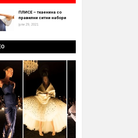
ПЛИСЕ – ткаенина со
правилни ситни набори
јули 29, 2021
ЕО