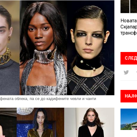
Новата
Скјапар
трансф
СЛЕД
НАЈН
фената облека, па се до кадифените чевли и чанти