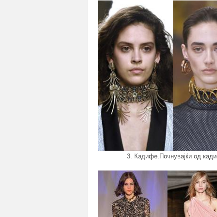
3. Кадифе.Почнувајќи од кади