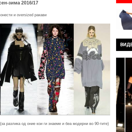
сен-зима 2016/17
вонести и oversized ракави
ВИД
(за разлика од оние кои ги знаеме и беа модерни во 90-тите)