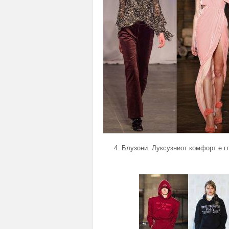
4. Блузони. Луксузниот комфорт е гл