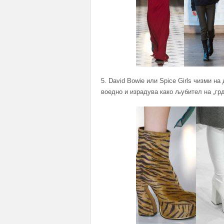
5. David Bowie или Spice Girls чизми н
воедно и израдува како љубител на „гр