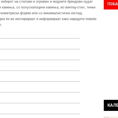
а изборот на стилови е огромен и модните брендови нудат
ПОБА
 камења, со полускапоцени камења, во винтиџ-стил, тенки
 геометриски форми или со минималистички изглед.
рки ќе ве инспирираат и информираат како наредите повеќе
л.
КАЛ