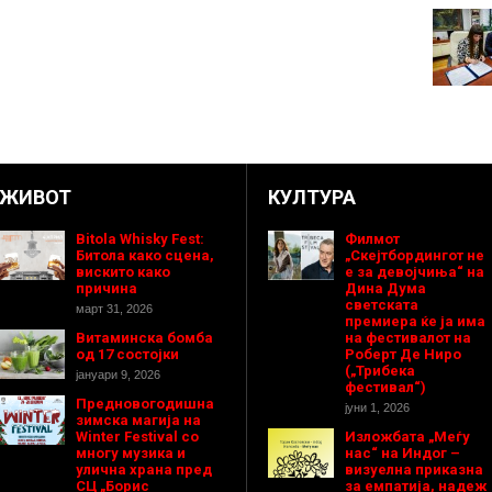
ЖИВОТ
КУЛТУРА
Bitola Whisky Fest:
Филмот
Битола како сцена,
„Скејтбордингот не
вискито како
е за девојчиња“ на
причина
Дина Дума
светската
март 31, 2026
премиера ќе ја има
Витаминска бомба
на фестивалот на
од 17 состојки
Роберт Де Ниро
(„Трибека
јануари 9, 2026
фестивал“)
Предновогодишнa
јуни 1, 2026
зимска магија на
Winter Festival со
Изложбата „Меѓу
многу музика и
нас“ на Индог –
улична храна пред
визуелна приказна
СЦ „Борис
за емпатија, надеж