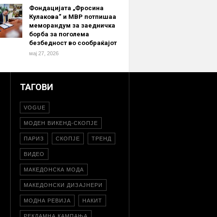
Фондацијата „Фросина
Кулакова“ и МВР потпишаа
меморандум за заедничка
борба за поголема
безбедност во сообраќајот
мај 27, 2026
ТАГОВИ
VOGUE
МОДЕН ВИКЕНД-СКОПЈЕ
ПАРИЗ
СКОПЈЕ
ТРЕНД
ВИДЕО
МАКЕДОНСКА МОДА
МАКЕДОНСКИ ДИЗАЈНЕРИ
МОДНА РЕВИЈА
НАКИТ
РЕКЛАМНА КАМПАЊА