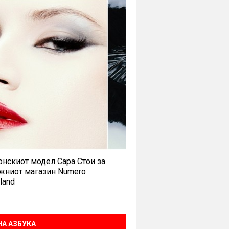
нскиот модел Сара Стои за
жниот магазин Numero
land
А АЗБУКА