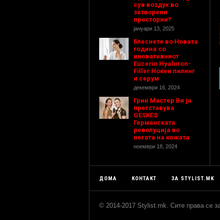
сув воздух во
затворени
простории?
јануари 13, 2025
Блеснете во Новата
година со
иновативниот
Eucerin Hyaluron-
Filler Ноќен пилинг
и серум
декември 16, 2024
Грин Мастер Ви ја
претставува
GESKE®
Германската
револуција во
негата на кожата
ноември 18, 2024
ДОМА
КОНТАКТ
ЗА STYLIST.MK
© 2014-2017 Stylist.mk. Сите права се 