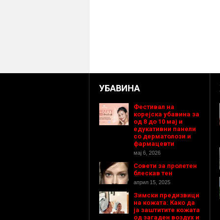
УБАВИНА
Фестивал на
корејска убавина за
од 8 до 10 мај и
едукативни панели
со дерматолози и
фармацевти
мај 6, 2026
Совети за пролетен
блескав тен
април 15, 2025
Зимски предизвици
на кожата: Како да
ја заштитите кожата
од загаден воздух и