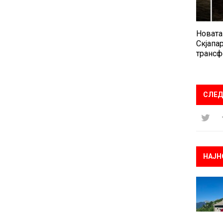
Новата
Скјапар
трансф
СЛЕД
НАЈН