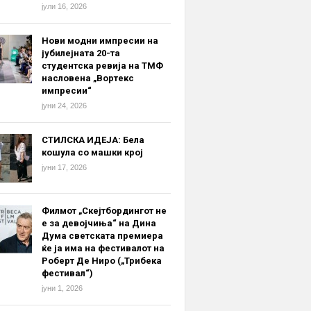
јули 16, 2026
Нови модни импресии на
јубилејната 20-та
студентска ревија на ТМФ
насловена „Вортекс
импресии“
јуни 24, 2026
СТИЛСКА ИДЕЈА: Бела
кошула со машки крој
јуни 17, 2026
Филмот „Скејтбордингот не
е за девојчиња“ на Дина
Дума светската премиера
ќе ја има на фестивалот на
Роберт Де Ниро („Трибека
фестивал“)
јуни 1, 2026