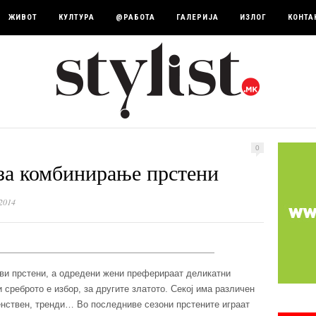
ЖИВОТ
КУЛТУРА
@РАБОТА
ГАЛЕРИЈА
ИЗЛОГ
КОНТА
0
за комбинирање прстени
2014
иви прстени, а одредени жени преферираат деликатни
среброто е избор, за другите златото. Секој има различен
женствен, тренди… Во последниве сезони прстените играат