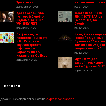
Трајковски
и колективна грижа
декември 24, 2025
мај 27, 2026
Денеска почнува
Шесто издание на
петтото јубилејно
ЈЕС ФЕСТИВАЛ од
издание на SKOPJE
14 до 20 мај во
WHISKEY FEST
Скопје
ноември 6, 2025
мај 12, 2026
Овој викенд е
Изведба на операта
посветен на децата
„Тоска“ од Џакомо
– Во Скопје се
Пучини на 16 мај во
случува третото,
рамките на „Мајски
најголемо и
оперски вечери“
највозбудливо
мај 12, 2026
издание на Kid Expo
Мјузиклот „Као
октомври 2, 2025
какао“ премиерно
на 2 и 3 јуни во МНТ
април 24, 2026
МАРКЕТИНГ
задржани. Development & Hosting
eXpressive graphics