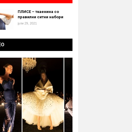
ПЛИСЕ – ткаенина со
правилни ситни набори
јули 29, 2021
ЕО