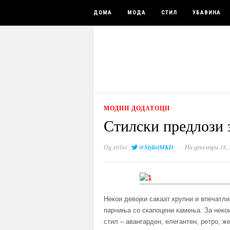
ДОМА
МОДА
СТИЛ
УБАВИНА
МОДНИ ДОДАТОЦИ
Стилски предлози 
·
Од
stylist
@StylistMKD
На декември 18, 
Некои девојки сакаат крупни и впечатл
парчиња со скапоцени камења. За некои 
стил – авангарден, елегантен, ретро, 