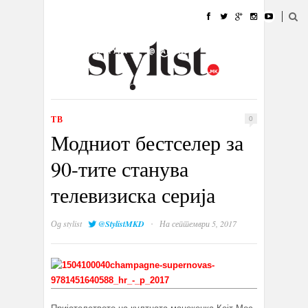
ДОМА
МОДА
СТИЛ
УБАВИНА
ЖИВОТ
КУЛТУРА
@РАБОТА
ГАЛЕРИЈА
ИЗЛОГ
КОНТАКТ
ТВ
0
Модниот бестселер за
90-тите станува
телевизиска серија
·
Од
stylist
@StylistMKD
На септември 5, 2017