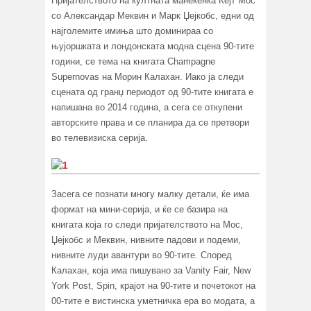
Пријателството на култната манекенка Кејт Мос
со Александар Меквин и Марк Џејкобс, едни од
најголемите имиња што доминираа со
њујоршката и лондонската модна сцена 90-тите
години, се тема на книгата Champagne
Supernovas на Морин Калахан. Иако ја следи
сцената од гранџ периодот од 90-тите книгата е
напишана во 2014 година, а сега се откупени
авторските права и се планира да се претвори
во телевизиска серија.
Засега се познати многу малку детали, ќе има
формат на мини-серија, и ќе се базира на
книгата која го следи пријателството на Мос,
Џејкобс и Меквин, нивните падови и подеми,
нивните луди авантури во 90-тите. Според
Калахан, која има пишувано за Vanity Fair, New
York Post, Spin, крајот на 90-тите и почетокот на
00-тите е вистинска уметничка ера во модата, а