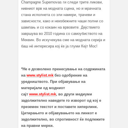
Champagne Supernovas ги следи трите ликови,
нивниот врв на модната сцена, но и мрачната
стана исполнета со зли намери, трачеви и
зависности, како и неизбежните чаши полни со
шампањ и со кокаин на врвовите. Дејствието
завршува во 2010 година со самоубиството на
Меквин. Во искучекува сме на модната серија и
баш нè интересира кој ќе ја глуми Кејт Мос!
*Не е дозволено пренесување на содржината
на
www.stylist.mk
без одобрение на
уредништвото. При објавување на
материјали од модниот
сајт
www.stylist.mk
, во други медиуми
задолжително наведете го изворот од кој е
преземен текстот и поставете хиперлинк.
Цитирањето и објавувањето на линкот е
задолжително, во спротивност ќе подлежите
на правни мерки.