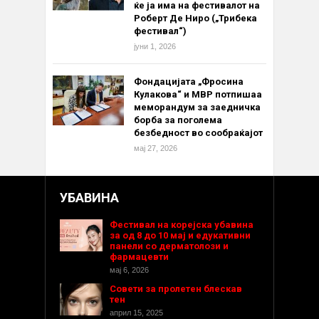
ќе ја има на фестивалот на
Роберт Де Ниро („Трибека
фестивал“)
јуни 1, 2026
Фондацијата „Фросина
Кулакова“ и МВР потпишаа
меморандум за заедничка
борба за поголема
безбедност во сообраќајот
мај 27, 2026
УБАВИНА
Фестивал на корејска убавина
за од 8 до 10 мај и едукативни
панели со дерматолози и
фармацевти
мај 6, 2026
Совети за пролетен блескав
тен
април 15, 2025