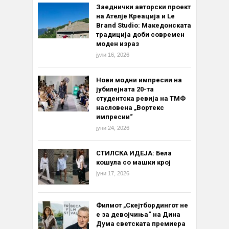
Заеднички авторски проект
на Ателје Креација и Le
Brand Studio: Македонската
традиција доби современ
моден израз
јули 16, 2026
Нови модни импресии на
јубилејната 20-та
студентска ревија на ТМФ
насловена „Вортекс
импресии“
јуни 24, 2026
СТИЛСКА ИДЕЈА: Бела
кошула со машки крој
јуни 17, 2026
Филмот „Скејтбордингот не
е за девојчиња“ на Дина
Дума светската премиера