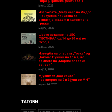
Ниро („Трибека фестивал“)
јуни 1, 2026
Изложбата „Меѓу нас“ на Индог
– визуелна приказна за
емпатија, надеж и колективна
грижа
мај 27, 2026
Шесто издание на ЈЕС
ФЕСТИВАЛ од 14 до 20 мај во
Скопје
мај 12, 2026
Изведба на операта „Тоска“ од
Џакомо Пучини на 16 мај во
рамките на „Мајски оперски
вечери“
мај 12, 2026
Мјузиклот „Као какао“
премиерно на 2 и 3 јуни во МНТ
април 24, 2026
ТАГОВИ