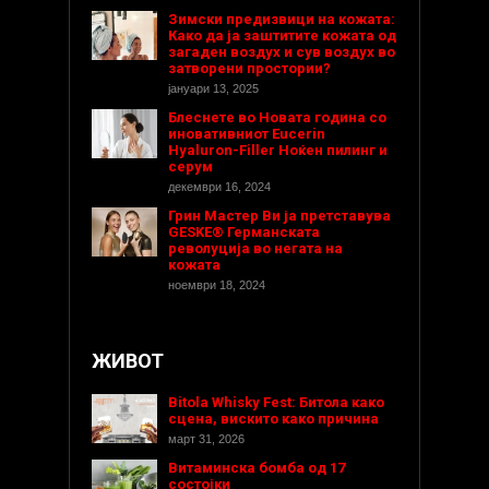
Зимски предизвици на кожата:
Како да ја заштитите кожата од
загаден воздух и сув воздух во
затворени простории?
јануари 13, 2025
Блеснете во Новата година со
иновативниот Eucerin
Hyaluron-Filler Ноќен пилинг и
серум
декември 16, 2024
Грин Мастер Ви ја претставува
GESKE® Германската
револуција во негата на
кожата
ноември 18, 2024
ЖИВОТ
Bitola Whisky Fest: Битола како
сцена, вискито како причина
март 31, 2026
Витаминска бомба од 17
состојки