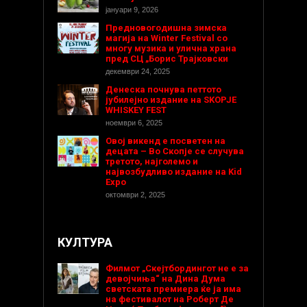
јануари 9, 2026
Предновогодишнa зимска
магија на Winter Festival со
многу музика и улична храна
пред СЦ „Борис Трајковски
декември 24, 2025
Денеска почнува петтото
јубилејно издание на SKOPJE
WHISKEY FEST
ноември 6, 2025
Овој викенд е посветен на
децата – Во Скопје се случува
третото, најголемо и
највозбудливо издание на Kid
Expo
октомври 2, 2025
КУЛТУРА
Филмот „Скејтбордингот не е за
девојчиња“ на Дина Дума
светската премиера ќе ја има
на фестивалот на Роберт Де