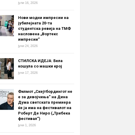
јули 16, 2026
Нови модни импресии на
јубилејната 20-та
студентска ревија на ТМФ
насловена „Вортекс
импресии“
јуни 24, 2026
СТИЛСКА ИДЕЈА: Бела
кошула со машки крој
јуни 17, 2026
Филмот „Скејтбордингот не
е за девојчиња“ на Дина
Дума светската премиера
ќе ја има на фестивалот на
Роберт Де Ниро („Трибека
фестивал“)
јуни 1, 2026