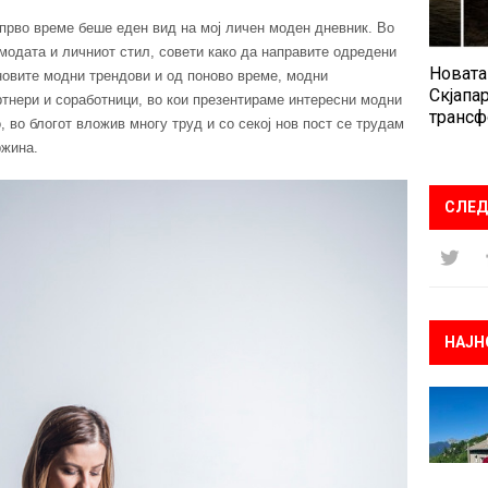
 прво време беше еден вид на мој личен моден дневник. Во
 модата и личниот стил, совети како да направите одредени
Новата
новите модни трендови и од поново време, модни
Скјапар
ртнери и соработници, во кои презентираме интересни модни
трансф
, во блогот вложив многу труд и со секој нов пост се трудам
ржина.
СЛЕД
НАЈН