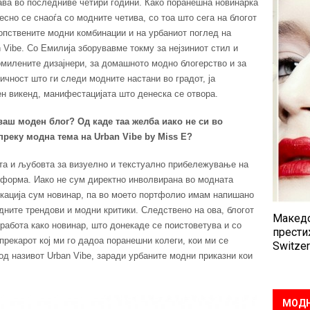
ава во последниве четири години. Како поранешна новинарка
есно се снаоѓа со модните четива, со тоа што сега на блогот
сопствените модни комбинации и на урбаниот поглед на
n Vibe. Со Емилија зборувавме токму за нејзиниот стил и
 омилените дизајнери, за домашното модно блогерство и за
личност што ги следи модните настани во градот, ја
н викенд, манифестацијата што денеска се отвора.
уваш моден блог? Од каде таа желба иако не си во
 преку модна тема на
Urban Vibe by Miss E?
ата и љубовта за визуелно и текстуално прибележување на
тформа. Иако не сум директно инволвирана во модната
окација сум новинар, па во моето портфолио имам напишано
дните трендови и модни критики. Следствено на ова, блогот
Македо
абота како новинар, што донекаде се поистоветува и со
прести
 прекарот кој ми го дадоа поранешни колеги, кои ми се
Switzer
од називот Urban Vibe, заради урбаните модни приказни кои
МОДН