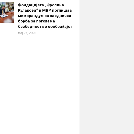
Фондацијата „Фросина
Кулакова“ и МВР потпишаа
меморандум за заедничка
борба за поголема
безбедност во сообраќајот
мај 27, 2026