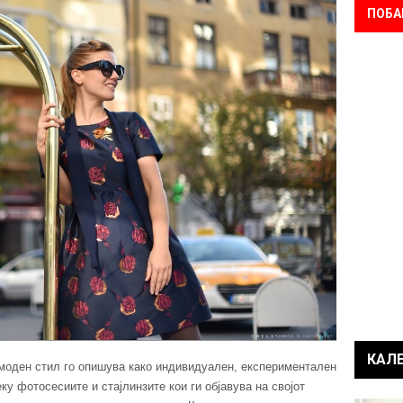
ПОБА
КАЛ
 моден стил го опишува како индивидуален, експериментален
ку фотосесиите и стајлинзите кои ги објавува на својот