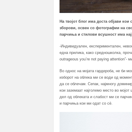
На твојот блог има доста објави кои 
зборови, освен со фотографии на сво
парчиња и стилови всушност има нај
-Индивидуален, експериментален, невоо
една прилика, како средношколка, прочи
outrageous you’re not paying attention”
Во однос на мојата гардероба, не би мо
изборот на облека ми се води од момен
да се облечам. Сепак, најмногу домини
кои заземаат најголемо место во мојот
дел од облеката и слабост ми се парчи
и парчиња кои ми одат со сè.