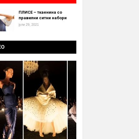
ПЛИСЕ – ткаенина со
правилни ситни набори
јули 29, 2021
ЕО