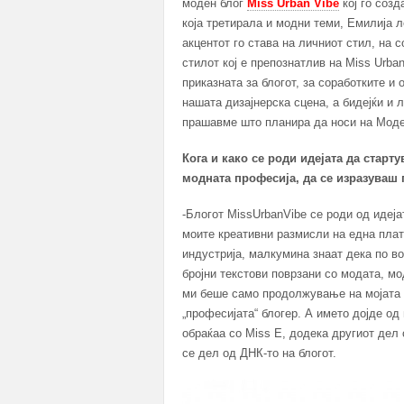
моден блог
Miss Urban Vibe
кој го созд
која третирала и модни теми, Емилија л
акцентот го става на личниот стил, на 
стилот кој е препознатлив на Miss Urba
приказната за блогот, за соработките и
нашата дизајнерска сцена, а бидејќи и 
прашавме што планира да носи на Моде
Кога и како се роди идејата да старт
модната професија, да се изразуваш
-Блогот MissUrbanVibe се роди од идеј
моите креативни размисли на една пла
индустрија, малкумина знаат дека по в
бројни текстови поврзани со модата, мо
ми беше само продолжување на мојата р
„професијата“ блогер. А името дојде од
обраќаа со Miss E, додека другиот дел 
се дел од ДНК-то на блогот.