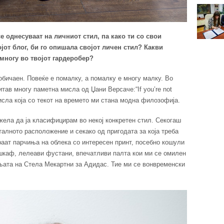
се однесуваат на личниот стил, па како ти со свои
јот блог, би го опишала својот личен стил? Какви
многу во твојот гардеробер?
бичаен. Повеќе е помалку, а помалку е многу малку. Во
тав многу паметна мисла од Џани Версаче:“If you’re not
- мисла која со текот на времето ми стана модна филозофија.
жела да ја класифицирам во некој конкретен стил. Секогаш
талното расположение и секако од пригодата за која треба
раат парчиња на облека со интересен принт, посебно кошули
 шкаф, лелеави фустани, впечатливи палта кои ми се омилен
њата на Стела Мекартни за Адидас. Тие ми се вонвременски