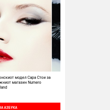
нскиот модел Сара Стои за
жниот магазин Numero
land
А АЗБУКА