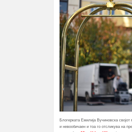
Блогерката Емилија Вучиновска својот
и невообичаен и тоа го отсликува на пре