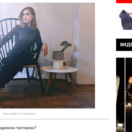
ВИД
содржина третираш?