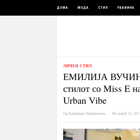
ДОМА
МОДА
СТИЛ
УБАВИНА
ЛИЧЕН СТИЛ
ЕМИЛИЈА ВУЧИНО
стилот со Miss E 
Urban Vibe
·
Од
Катерина Трајановска
На март 31, 201