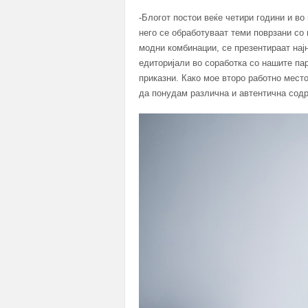
-Блогот постои веќе четири години и во
него се обработуваат теми поврзани со
модни комбинации, се презентираат нај
едиторијали во соработка со нашите па
приказни. Како мое второ работно место
да понудам различна и автентична сод