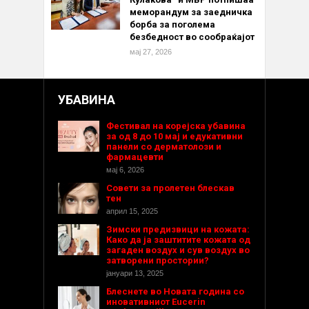
меморандум за заедничка
борба за поголема
безбедност во сообраќајот
мај 27, 2026
УБАВИНА
Фестивал на корејска убавина
за од 8 до 10 мај и едукативни
панели со дерматолози и
фармацевти
мај 6, 2026
Совети за пролетен блескав
тен
април 15, 2025
Зимски предизвици на кожата:
Како да ја заштитите кожата од
загаден воздух и сув воздух во
затворени простории?
јануари 13, 2025
Блеснете во Новата година со
иновативниот Eucerin