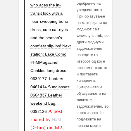
одобрение на
who aces the in-
уредништвото.
transit look with a
При објавување
floor-sweeping boho
на материјали од
модниот сајт
dress, cute cat-eyes
www.stylist.mk, во
and the season’s
други медиуми
comfiest slip-ins! Next
задолжително
station: Lake Como
наведете го
изворот од кој е
#HMMagazine!
преземен текстот
Crinkled long dress:
и поставете
0639177 Loafers:
хиперлинк.
0461414 Sunglasses:
Цитирањето и
објавувањето на
0604837 Leather
линкот е
weekend bag:
задолжително, во
A post
0392126
спротивност ќе
shared by
подлежите на
H&M
правни мерки.
(@hm) on
Jul 3,