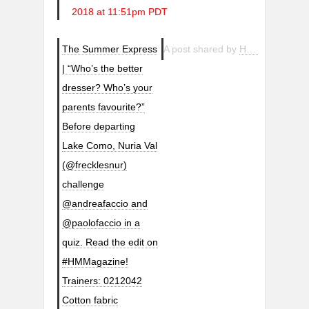
2018 at 11:51pm PDT
The Summer Express
A post shared by
H&M
(@hm) o
| “Who’s the better
dresser? Who’s your
parents favourite?”
Before departing
Lake Como, Nuria Val
(@frecklesnur)
challenge
@andreafaccio and
@paolofaccio in a
quiz. Read the edit on
#HMMagazine!
Trainers: 0212042
Cotton fabric