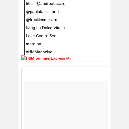
50s.” @andreafaccio,
@paolofaccio and
@frecklesnur are
living La Dolce Vita in
Lake Como. See
more on
#HMMagazine!