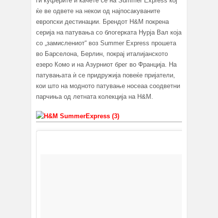
ги куферите и качете се на Summer Express кој
ќе ве одвете на некои од најпосакуваните
европски дестинации. Брендот H&M покрена
серија на патувања со блогерката Нурја Вал која
со „замислениот“ воз Summer Express прошета
во Барселона, Берлин, покрај италијанското
езеро Комо и на Азурниот брег во Франција. На
патувањата ѝ се придружија повеќе пријатели,
кои што на модното патување носеаа соодветни
парчиња од летната колекција на H&M.