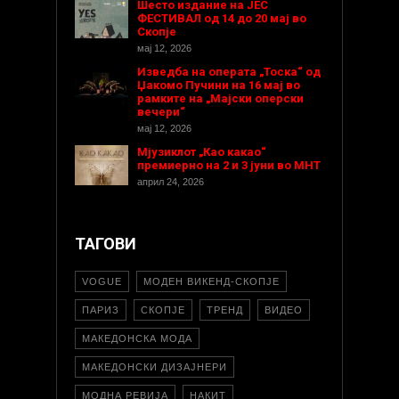
Шесто издание на ЈЕС
ФЕСТИВАЛ од 14 до 20 мај во
Скопје
мај 12, 2026
Изведба на операта „Тоска“ од
Џакомо Пучини на 16 мај во
рамките на „Мајски оперски
вечери“
мај 12, 2026
Мјузиклот „Као какао“
премиерно на 2 и 3 јуни во МНТ
април 24, 2026
ТАГОВИ
VOGUE
МОДЕН ВИКЕНД-СКОПЈЕ
ПАРИЗ
СКОПЈЕ
ТРЕНД
ВИДЕО
МАКЕДОНСКА МОДА
МАКЕДОНСКИ ДИЗАЈНЕРИ
МОДНА РЕВИЈА
НАКИТ