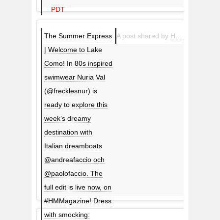
PDT
The Summer Express
A post shared by
H&M
(@hm) o
| Welcome to Lake
Como! In 80s inspired
swimwear Nuria Val
(@frecklesnur) is
ready to explore this
week’s dreamy
destination with
Italian dreamboats
@andreafaccio och
@paolofaccio. The
full edit is live now, on
#HMMagazine! Dress
with smocking: