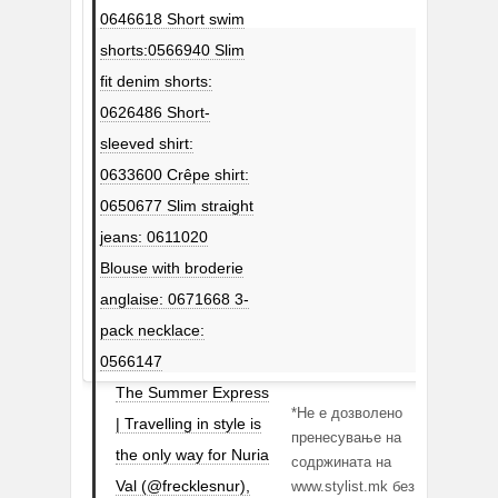
0646618 Short swim
shorts:0566940 Slim
fit denim shorts:
0626486 Short-
sleeved shirt:
0633600 Crêpe shirt:
0650677 Slim straight
jeans: 0611020
Blouse with broderie
anglaise: 0671668 3-
pack necklace:
0566147
The Summer Express
*Не е дозволено
| Travelling in style is
пренесување на
the only way for Nuria
содржината на
Val (@frecklesnur),
www.stylist.mk без