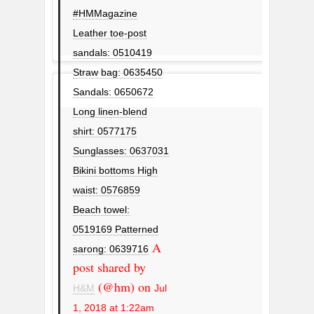
#HMMagazine
Leather toe-post
sandals: 0510419
Straw bag: 0635450
Sandals: 0650672
Long linen-blend
shirt: 0577175
Sunglasses: 0637031
Bikini bottoms High
waist: 0576859
Beach towel:
0519169 Patterned
A
sarong: 0639716
post shared by
(@hm) on
H&M
Jul
1, 2018 at 1:22am