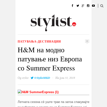
ДОМА
МОДА
СТИЛ
УБАВИНА
ЖИВОТ
КУЛТУРА
@РАБОТА
ГАЛЕРИЈА
ИЗЛОГ
КОНТАКТ
ПАТУВАЊА-ДЕСТИНАЦИИ
0
H&M на модно
патување низ Европа
со Summer Express
·
Од
stylist
@StylistMKD
На јули 31, 2018
Летната сезона сè уште трае па затоа спакувајте