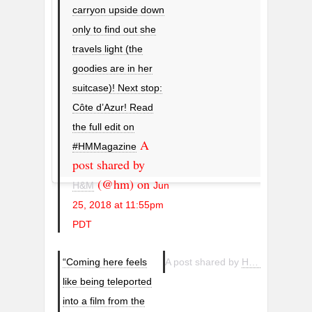
carryon upside down
only to find out she
travels light (the
goodies are in her
suitcase)! Next stop:
Côte d’Azur! Read
the full edit on
A
#HMMagazine
post shared by
(@hm) on
H&M
Jun
25, 2018 at 11:55pm
PDT
“Coming here feels
A post shared by
H&M
(@hm) o
like being teleported
into a film from the