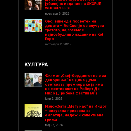
јубилејно издание на SKOPJE
WHISKEY FEST
ноември 6, 2025
Овој викенд е посветен на
децата – Во Скопје се случува
третото, најголемо и
највозбудливо издание на Kid
Expo
октомври 2, 2025
КУЛТУРА
Филмот „Скејтбордингот не е за
девојчиња“ на Дина Дума
светската премиера ќе ја има
на фестивалот на Роберт Де
Ниро („Трибека фестивал“)
јуни 1, 2026
Изложбата „Меѓу нас“ на Индог
– визуелна приказна за
емпатија, надеж и колективна
грижа
мај 27, 2026