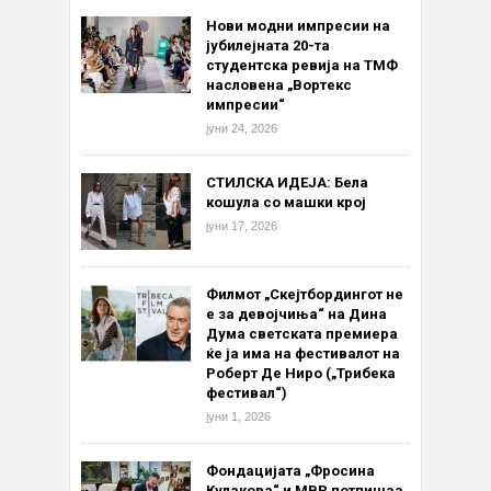
Нови модни импресии на
јубилејната 20-та
студентска ревија на ТМФ
насловена „Вортекс
импресии“
јуни 24, 2026
СТИЛСКА ИДЕЈА: Бела
кошула со машки крој
јуни 17, 2026
Филмот „Скејтбордингот не
е за девојчиња“ на Дина
Дума светската премиера
ќе ја има на фестивалот на
Роберт Де Ниро („Трибека
фестивал“)
јуни 1, 2026
Фондацијата „Фросина
Кулакова“ и МВР потпишаа