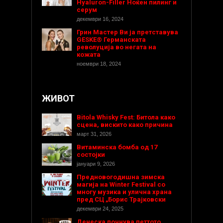
Hyaluron-Filler Ноќен пилинг и
серум
декември 16, 2024
Грин Мастер Ви ја претставува
GESKE® Германската
револуција во негата на
кожата
ноември 18, 2024
ЖИВОТ
Bitola Whisky Fest: Битола како
сцена, вискито како причина
март 31, 2026
Витаминска бомба од 17
состојки
јануари 9, 2026
Предновогодишнa зимска
магија на Winter Festival со
многу музика и улична храна
пред СЦ „Борис Трајковски
декември 24, 2025
Денеска почнува петтото