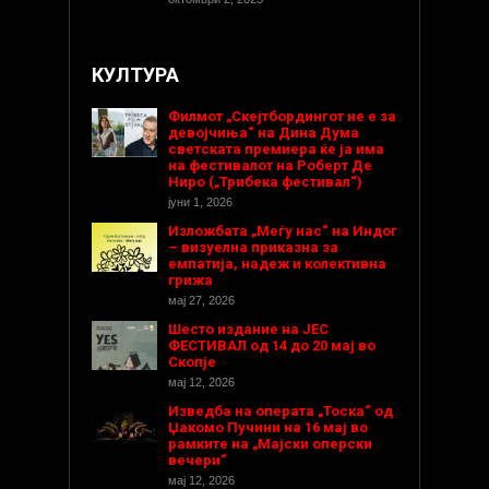
КУЛТУРА
Филмот „Скејтбордингот не е за
девојчиња“ на Дина Дума
светската премиера ќе ја има
на фестивалот на Роберт Де
Ниро („Трибека фестивал“)
јуни 1, 2026
Изложбата „Меѓу нас“ на Индог
– визуелна приказна за
емпатија, надеж и колективна
грижа
мај 27, 2026
Шесто издание на ЈЕС
ФЕСТИВАЛ од 14 до 20 мај во
Скопје
мај 12, 2026
Изведба на операта „Тоска“ од
Џакомо Пучини на 16 мај во
рамките на „Мајски оперски
вечери“
мај 12, 2026