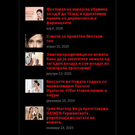
Фестивал на корејска убавина
за од 8 до 10 мај и едукативни
панели со дерматолози и
фармацевти
мај 6, 2026
Совети за пролетен блескав
тен
април 15, 2025
Зимски предизвици на кожата:
Како да ја заштитите кожата од
загаден воздух и сув воздух во
затворени простории?
јануари 13, 2025
Блеснете во Новата година со
иновативниот Eucerin
Hyaluron-Filler Ноќен пилинг и
серум
декември 16, 2024
Грин Мастер Ви ја претставува
GESKE® Германската
револуција во негата на
кожата
ноември 18, 2024