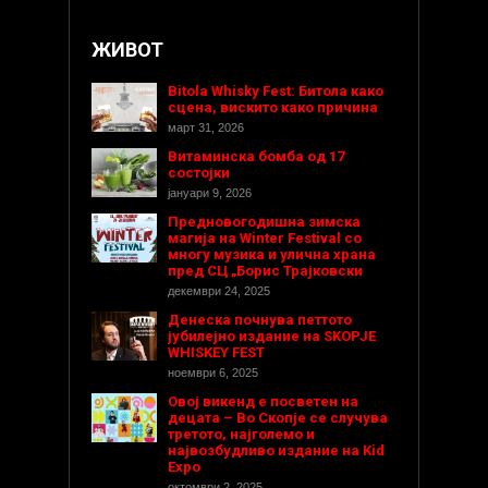
ЖИВОТ
Bitola Whisky Fest: Битола како
сцена, вискито како причина
март 31, 2026
Витаминска бомба од 17
состојки
јануари 9, 2026
Предновогодишнa зимска
магија на Winter Festival со
многу музика и улична храна
пред СЦ „Борис Трајковски
декември 24, 2025
Денеска почнува петтото
јубилејно издание на SKOPJE
WHISKEY FEST
ноември 6, 2025
Овој викенд е посветен на
децата – Во Скопје се случува
третото, најголемо и
највозбудливо издание на Kid
Expo
октомври 2, 2025