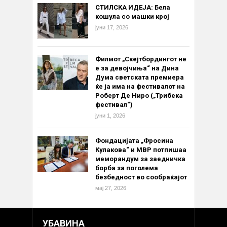
СТИЛСКА ИДЕЈА: Бела
кошула со машки крој
јуни 17, 2026
Филмот „Скејтбордингот не
е за девојчиња“ на Дина
Дума светската премиера
ќе ја има на фестивалот на
Роберт Де Ниро („Трибека
фестивал“)
јуни 1, 2026
Фондацијата „Фросина
Кулакова“ и МВР потпишаа
меморандум за заедничка
борба за поголема
безбедност во сообраќајот
мај 27, 2026
УБАВИНА