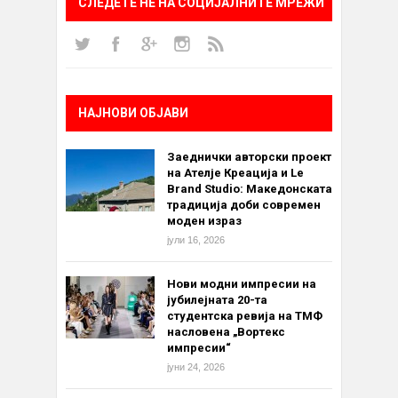
СЛЕДЕТЕ НÈ НА СОЦИЈАЛНИТЕ МРЕЖИ
НАЈНОВИ ОБЈАВИ
Заеднички авторски проект
на Ателје Креација и Le
Brand Studio: Македонската
традиција доби современ
моден израз
јули 16, 2026
Нови модни импресии на
јубилејната 20-та
студентска ревија на ТМФ
насловена „Вортекс
импресии“
јуни 24, 2026