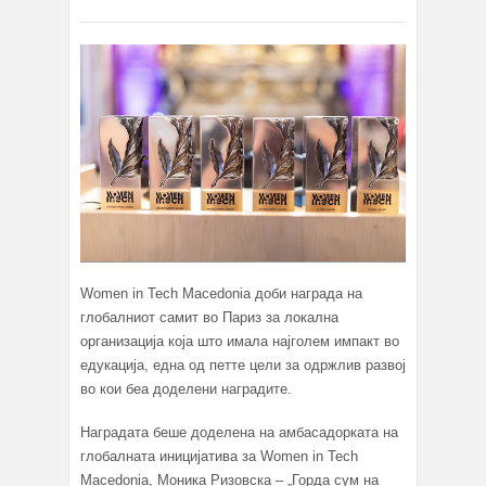
Women in Tech Macedonia доби награда на
глобалниот самит во Париз за локална
организација која што имала најголем импакт во
едукација, една од петте цели за одржлив развој
во кои беа доделени наградите.
Наградата беше доделена на амбасадорката на
глобалната иницијатива за Women in Tech
Macedonia, Моника Ризовска – „Горда сум на