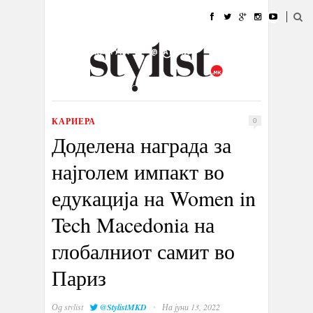
ДОМА
МОДА
СТИЛ
УБАВИНА
ЖИВОТ
КУЛТУРА
@РАБОТА
ГАЛЕРИЈА
ИЗЛОГ
КОНТАКТ
КАРИЕРА
0
Доделена награда за
најголем импакт во
едукација на Women in
Tech Macedonia на
глобалниот самит во
Париз
·
Од
stylist
@StylistMKD
На јуни 13, 2022