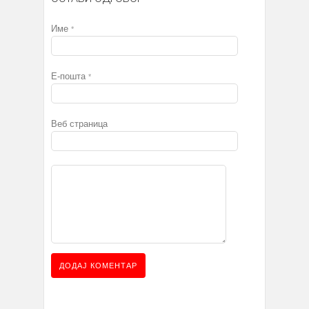
Име
*
Е-пошта
*
Веб страница