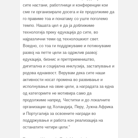
сите настани, работлници и конференции кои
сме ги организирале досега и ќе продолжиме да
го правиме тоа и понатаму со уште поголемо
темпо. Нашата цел е да ја доближиме
технологија преку едукација до сите, во
најразлични теми од технолошкиот свет.
Воедно, со тоа ги поддржуваме и потикнуваме
развој на петте цели за одржлив развој:
едукација, бизнис и претприемништво,
дигитална и социјална инклузија, застапување и
родова еднаквост. Верувам дека сите наши
активности носат промена во развивање и
исполнување на овие цели, а наградата за една
од категориите не мотивира само да
продолжиме напред. Честитки и до локалните
организации од Холандија, Перу, Јужна Африка
и Португалија за освоените награди во
поддржување и работа кон реализација на
останатите четири цели.“