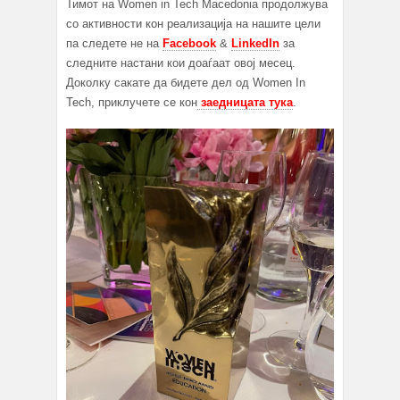
Тимот на Women in Tech Macedonia продолжува
со активности кон реализација на нашите цели
па следете не на
Facebook
&
LinkedIn
за
следните настани кои доаѓаат овој месец.
Доколку сакате да бидете дел од Women In
Tech, приклучете се кон
заедницата тука
.