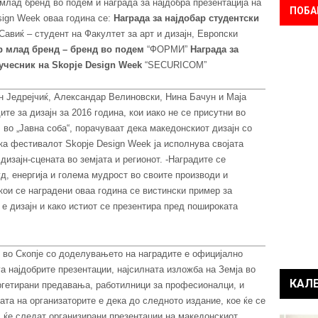
млад бренд во подем и награда за најдобра презентација на
ПОБА
sign Week оваа година се:
Награда за најдобар студентски
авиќ – студент на Факултет за арт и дизајн, Европски
р млад бренд – бренд во подем
“ФОРМИ”
Награда за
 учесник на
Skopje Design Week
“SECURICOM”
н Једрејчиќ, Александар Велиновски, Нина Бачун и Маја
те за дизајн за 2016 година, кои иако не се присутни во
во „Јавна соба“, порачуваат дека македонскиот дизајн со
ка фестивалот Skopje Design Week ја исполнува својата
дизајн-сцената во земјата и регионот. -Наградите се
д, енергија и голема мудрост во своите производи и
кои се наградени оваа година се вистински пример за
о е дизајн и како истиот се презентира пред пошироката
 во Скопје со доделувањето на наградите е официјално
а најдобрите презентации, најсилната изложба на Земја во
КАЛ
аргетирани предавања, работилници за професионалци, и
та на организаторите е дека до следното издание, кое ќе се
, ќе следат организирани презентации на македонскиот