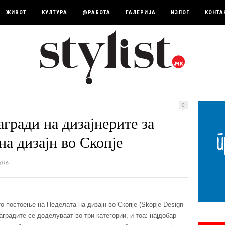
ЖИВОТ
КУЛТУРА
@РАБОТА
ГАЛЕРИЈА
ИЗЛОГ
КОНТА
0
гради на дизајнерите за
на дизајн во Скопје
016
о постоење на Неделата на дизајн во Скопје (Skopje Design
аградите се доделуваат во три категории, и тоа: најдобар