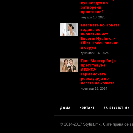
сув воздух во
затворени
простории?
јануари 13, 2025
Блеснете во Новата
година со
иновативниот
Eucerin Hyaluron-
Filler Ноќен пилинг
и серум
декември 16, 2024
Грин Мастер Ви ја
претставува
GESKE®
Германската
револуција во
негата на кожата
ноември 18, 2024
ДОМА
КОНТАКТ
ЗА STYLIST.MK
© 2014-2017 Stylist.mk. Сите права се 