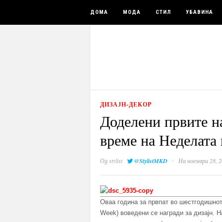
ДОМА
МОДА
СТИЛ
УБАВИНА
ДИЗАЈН-ДЕКОР
Доделени првите на
време на Неделата 
·
Од
stylist
@StylistMKD
На ноември 28, 2
Оваа година за првпат во шестгодишнот
Week) воведени се награди за дизајн. Н