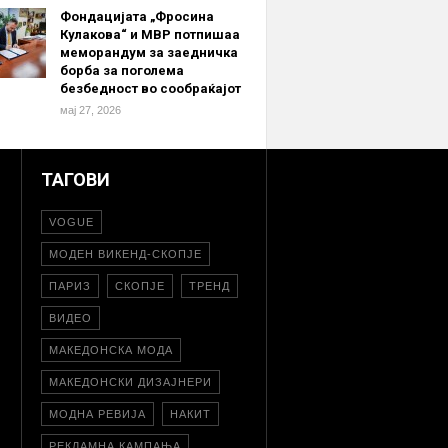
Фондацијата „Фросина
Кулакова“ и МВР потпишаа
меморандум за заедничка
борба за поголема
безбедност во сообраќајот
мај 27, 2026
ТАГОВИ
VOGUE
МОДЕН ВИКЕНД-СКОПЈЕ
ПАРИЗ
СКОПЈЕ
ТРЕНД
ВИДЕО
МАКЕДОНСКА МОДА
МАКЕДОНСКИ ДИЗАЈНЕРИ
МОДНА РЕВИЈА
НАКИТ
РЕКЛАМНА КАМПАЊА