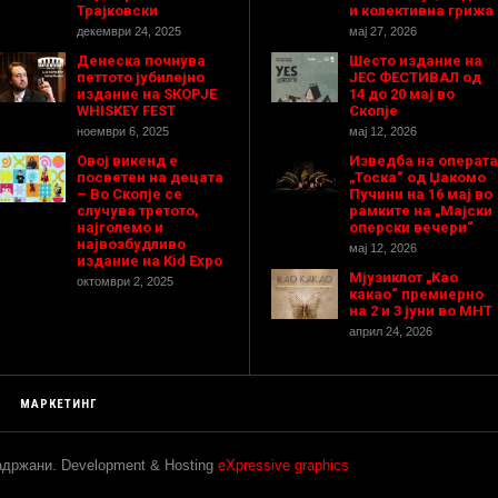
Трајковски
и колективна грижа
декември 24, 2025
мај 27, 2026
Денеска почнува
Шесто издание на
петтото јубилејно
ЈЕС ФЕСТИВАЛ од
издание на SKOPJE
14 до 20 мај во
WHISKEY FEST
Скопје
ноември 6, 2025
мај 12, 2026
Овој викенд е
Изведба на операта
посветен на децата
„Тоска“ од Џакомо
– Во Скопје се
Пучини на 16 мај во
случува третото,
рамките на „Мајски
најголемо и
оперски вечери“
највозбудливо
мај 12, 2026
издание на Kid Expo
Мјузиклот „Као
октомври 2, 2025
какао“ премиерно
на 2 и 3 јуни во МНТ
април 24, 2026
МАРКЕТИНГ
задржани. Development & Hosting
eXpressive graphics