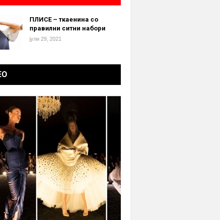
ПЛИСЕ – ткаенина со
правилни ситни набори
јули 29, 2021
ЕО