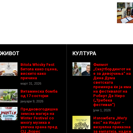
ЖИВОТ
КУЛТУРА
Bitola Whisky Fest:
Филмот
Битола како сцена,
„Скејтбордингот не
вискито како
е за девојчиња“ на
причина
Дина Дума
светската
март 31, 2026
премиера ќе ја има
Витаминска бомба
на фестивалот на
од 17 состојки
Роберт Де Ниро
(„Трибека
јануари 9, 2026
фестивал“)
Предновогодишнa
јуни 1, 2026
зимска магија на
Winter Festival со
Изложбата „Меѓу
многу музика и
нас“ на Индог –
улична храна пред
визуелна приказна
СЦ „Борис
за емпатија, надеж