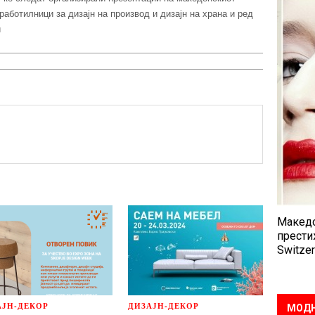
 работилници за дизајн на производ и дизајн на храна и ред
и
Македо
прести
Switzer
АЈН-ДЕКОР
ДИЗАЈН-ДЕКОР
МОДН