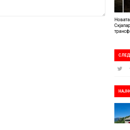
Новата
Скјапар
трансф
СЛЕД
НАЈН