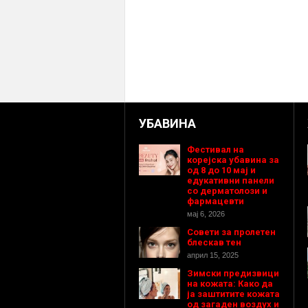
УБАВИНА
Фестивал на
корејска убавина за
од 8 до 10 мај и
едукативни панели
со дерматолози и
фармацевти
мај 6, 2026
Совети за пролетен
блескав тен
април 15, 2025
Зимски предизвици
на кожата: Како да
ја заштитите кожата
од загаден воздух и