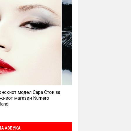
нскиот модел Сара Стои за
жниот магазин Numero
land
А АЗБУКА