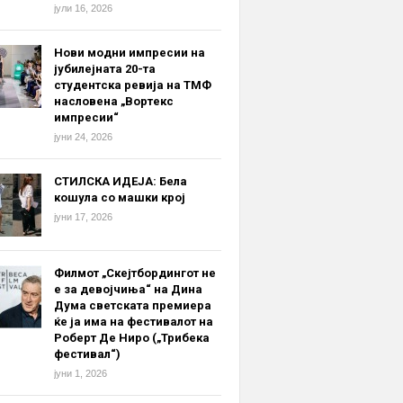
јули 16, 2026
Нови модни импресии на
јубилејната 20-та
студентска ревија на ТМФ
насловена „Вортекс
импресии“
јуни 24, 2026
СТИЛСКА ИДЕЈА: Бела
кошула со машки крој
јуни 17, 2026
Филмот „Скејтбордингот не
е за девојчиња“ на Дина
Дума светската премиера
ќе ја има на фестивалот на
Роберт Де Ниро („Трибека
фестивал“)
јуни 1, 2026