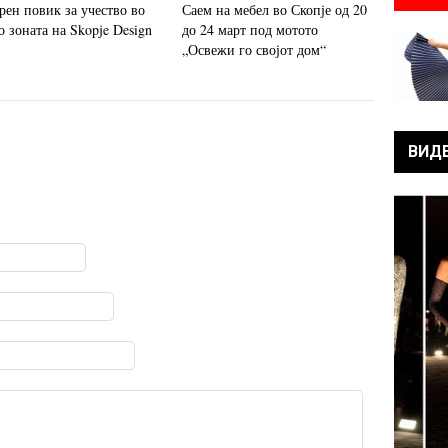
рен повик за учество во
Саем на мебел во Скопје од 20
 зоната на Skopje Design
до 24 март под мотото
„Освежи го својот дом“
ВИД