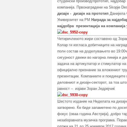
студенски производ/прототип, најдобар 
компанија. Првонаградени на Skopje De
дизајн
-
дизајн на прототип
Данијела С
Универзитет на РМ
Награда за најдоба
најдобра презентација на компанија
Четиричленото жири составено од Зора
Колар ги изгласа добитниците на награди
полн состав на доделувањето во 19:00ч 
сигурност движи во нагорна линија и де
задача на артикулатор и стимулатор на 
официјално признание за вложениот тру
презентации. Компаниите и поединците 
деловниот и дизајн-секторот, за тоа шт
јавност – изјави Зоран Једрејчиќ
Шестото издание на Неделата на дизајн
затворено. Ќе биде запаметено по досег
фокус (оваа година Австрија), добро т
незаборавната музичка програма. Порака
одржи на 21 до 25 ноември 2017 година