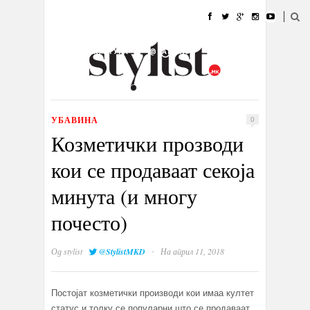
ДОМА
МОДА
СТИЛ
УБАВИНА
ЖИВОТ
КУЛТУРА
@РАБОТА
ГАЛЕРИЈА
ИЗЛОГ
КОНТАКТ
УБАВИНА
0
Козметички прозводи
кои се продаваат секоја
минута (и многу
почесто)
·
Од
stylist
@StylistMKD
На април 11, 2018
Постојат козметички производи кои имаа култет
статус и толку се популарни што се продаваат