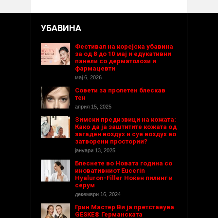
УБАВИНА
Фестивал на корејска убавина
за од 8 до 10 мај и едукативни
панели со дерматолози и
фармацевти
мај 6, 2026
Совети за пролетен блескав
тен
април 15, 2025
Зимски предизвици на кожата:
Како да ја заштитите кожата од
загаден воздух и сув воздух во
затворени простории?
јануари 13, 2025
Блеснете во Новата година со
иновативниот Eucerin
Hyaluron-Filler Ноќен пилинг и
серум
декември 16, 2024
Грин Мастер Ви ја претставува
GESKE® Германската