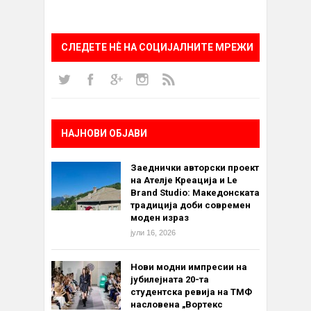
СЛЕДЕТЕ НÈ НА СОЦИЈАЛНИТЕ МРЕЖИ
НАЈНОВИ ОБЈАВИ
Заеднички авторски проект
на Ателје Креација и Le
Brand Studio: Македонската
традиција доби современ
моден израз
јули 16, 2026
Нови модни импресии на
јубилејната 20-та
студентска ревија на ТМФ
насловена „Вортекс