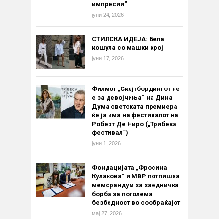
импресии“
јуни 24, 2026
СТИЛСКА ИДЕЈА: Бела
кошула со машки крој
јуни 17, 2026
Филмот „Скејтбордингот не
е за девојчиња“ на Дина
Дума светската премиера
ќе ја има на фестивалот на
Роберт Де Ниро („Трибека
фестивал“)
јуни 1, 2026
Фондацијата „Фросина
Кулакова“ и МВР потпишаа
меморандум за заедничка
борба за поголема
безбедност во сообраќајот
мај 27, 2026