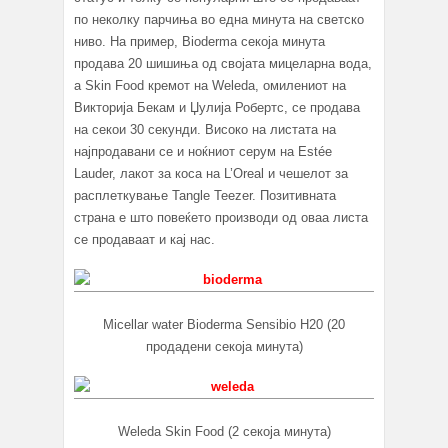
по неколку парчиња во една минута на светско
ниво. На пример, Bioderma секоја минута
продава 20 шишиња од својата мицеларна вода,
а Skin Food кремот на Weleda, омилениот на
Викторија Бекам и Џулија Робертс, се продава
на секои 30 секунди. Високо на листата на
најпродавани се и ноќниот серум на Estée
Lauder, лакот за коса на L’Oreal и чешелот за
расплеткување Tangle Teezer. Позитивната
страна е што повеќето производи од оваа листа
се продаваат и кај нас.
Micellar water Bioderma Sensibio H20 (20
продадени секоја минута)
Weleda Skin Food (2 секоја минута)