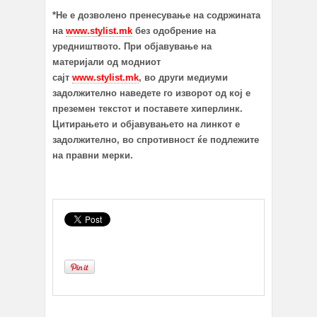
*Не е дозволено пренесување на содржината
на
www.stylist.mk
без одобрение на
уредништвото. При објавување на
материјали од модниот
сајт
www.stylist.mk
, во други медиуми
задолжително наведете го изворот од кој е
преземен текстот и поставете хиперлинк.
Цитирањето и објавувањето на линкот е
задолжително, во спротивност ќе подлежите
на правни мерки.