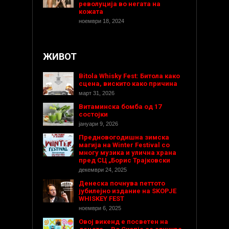
револуција во негата на
кожата
ноември 18, 2024
ЖИВОТ
Bitola Whisky Fest: Битола како
сцена, вискито како причина
март 31, 2026
Витаминска бомба од 17
состојки
јануари 9, 2026
Предновогодишнa зимска
магија на Winter Festival со
многу музика и улична храна
пред СЦ „Борис Трајковски
декември 24, 2025
Денеска почнува петтото
јубилејно издание на SKOPJE
WHISKEY FEST
ноември 6, 2025
Овој викенд е посветен на