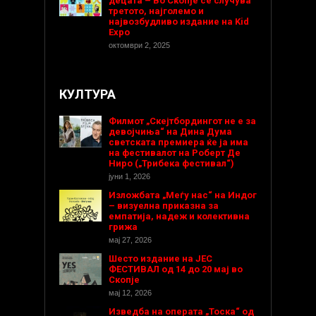
децата – Во Скопје се случува
третото, најголемо и
највозбудливо издание на Kid
Expo
октомври 2, 2025
КУЛТУРА
Филмот „Скејтбордингот не е за
девојчиња“ на Дина Дума
светската премиера ќе ја има
на фестивалот на Роберт Де
Ниро („Трибека фестивал“)
јуни 1, 2026
Изложбата „Меѓу нас“ на Индог
– визуелна приказна за
емпатија, надеж и колективна
грижа
мај 27, 2026
Шесто издание на ЈЕС
ФЕСТИВАЛ од 14 до 20 мај во
Скопје
мај 12, 2026
Изведба на операта „Тоска“ од