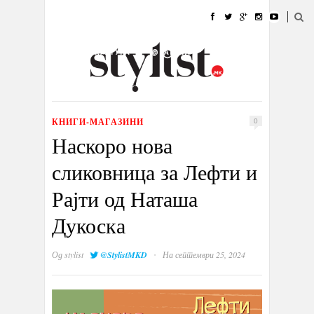
ДОМА
МОДА
СТИЛ
УБАВИНА
ЖИВОТ
КУЛТУРА
@РАБОТА
ГАЛЕРИЈА
ИЗЛОГ
КОНТАКТ
КНИГИ-МАГАЗИНИ
0
Наскоро нова
сликовница за Лефти и
Рајти од Наташа
Дукоска
·
Од
stylist
@StylistMKD
На септември 25, 2024