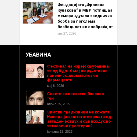
Фондацијата „Фросина
Кулакова“ и МВР потпишаа
меморандум за заедничка
борба за поголема
безбедност во сообраќајот
мај 27, 2026
УБАВИНА
Фестивал на корејска убавина
за од 8 до 10 мај и едукативни
панели со дерматолози и
фармацевти
мај 6, 2026
Совети за пролетен блескав
тен
април 15, 2025
Зимски предизвици на кожата:
Како да ја заштитите кожата од
загаден воздух и сув воздух во
затворени простории?
јануари 13, 2025