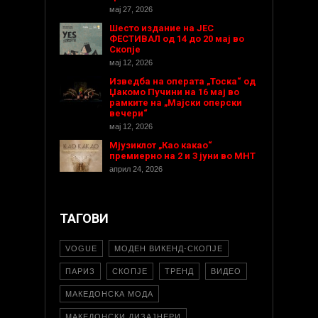
мај 27, 2026
Шесто издание на ЈЕС
ФЕСТИВАЛ од 14 до 20 мај во
Скопје
мај 12, 2026
Изведба на операта „Тоска“ од
Џакомо Пучини на 16 мај во
рамките на „Мајски оперски
вечери“
мај 12, 2026
Мјузиклот „Као какао“
премиерно на 2 и 3 јуни во МНТ
април 24, 2026
ТАГОВИ
VOGUE
МОДЕН ВИКЕНД-СКОПЈЕ
ПАРИЗ
СКОПЈЕ
ТРЕНД
ВИДЕО
МАКЕДОНСКА МОДА
МАКЕДОНСКИ ДИЗАЈНЕРИ