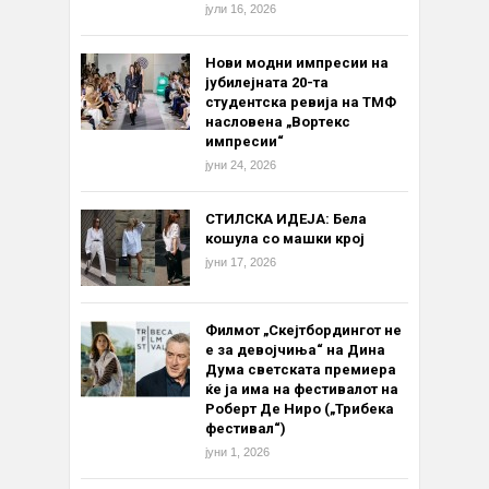
јули 16, 2026
Нови модни импресии на
јубилејната 20-та
студентска ревија на ТМФ
насловена „Вортекс
импресии“
јуни 24, 2026
СТИЛСКА ИДЕЈА: Бела
кошула со машки крој
јуни 17, 2026
Филмот „Скејтбордингот не
е за девојчиња“ на Дина
Дума светската премиера
ќе ја има на фестивалот на
Роберт Де Ниро („Трибека
фестивал“)
јуни 1, 2026