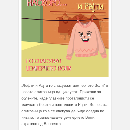
„Лефти и Рајти го спасуваат џемперчето Воли“ е
новата сликовница од циклусот: Приказни за
облеките, каде главните протагонисти се
маичката Лефти и панталоните Рајти. Во новата
сликовница која се очекува да биде следна во
низата, го запознаваме џемперчето Воли,
скратено од Волненко.