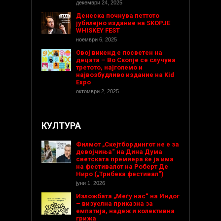
декември 24, 2025
Денеска почнува петтото
јубилејно издание на SKOPJE
WHISKEY FEST
ноември 6, 2025
Овој викенд е посветен на
децата – Во Скопје се случува
третото, најголемо и
највозбудливо издание на Kid
Expo
октомври 2, 2025
КУЛТУРА
Филмот „Скејтбордингот не е за
девојчиња“ на Дина Дума
светската премиера ќе ја има
на фестивалот на Роберт Де
Ниро („Трибека фестивал“)
јуни 1, 2026
Изложбата „Меѓу нас“ на Индог
– визуелна приказна за
емпатија, надеж и колективна
грижа