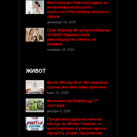
Блеснете во Новата година со
иновативниот Eucerin
Hyaluron-Filler Ноќен пилинг и
серум
декември 16, 2024
Грин Мастер Ви ја претставува
GESKE® Германската
револуција во негата на
кожата
ноември 18, 2024
ЖИВОТ
Bitola Whisky Fest: Битола како
сцена, вискито како причина
март 31, 2026
Витаминска бомба од 17
состојки
јануари 9, 2026
Предновогодишнa зимска
магија на Winter Festival со
многу музика и улична храна
пред СЦ „Борис Трајковски