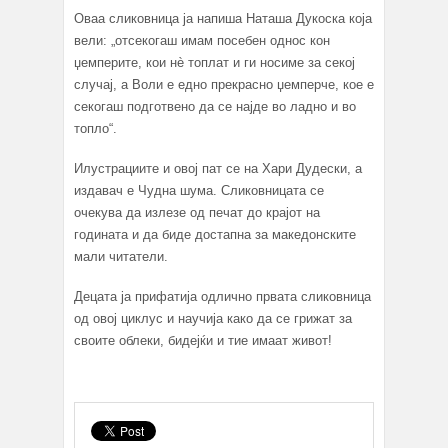
Оваа сликовница ја напиша Наташа Дукоска која
вели: „отсекогаш имам посебен однос кон
џемперите, кои нè топлат и ги носиме за секој
случај, а Воли е едно прекрасно џемперче, кое е
секогаш подготвено да се најде во ладно и во
топло“.
Илустрациите и овој пат се на Хари Дудески, а
издавач е Чудна шума. Сликовницата се
очекува да излезе од печат до крајот на
годината и да биде достапна за македонските
мали читатели.
Децата ја прифатија одлично првата сликовница
од овој циклус и научија како да се грижат за
своите облеки, бидејќи и тие имаат живот!