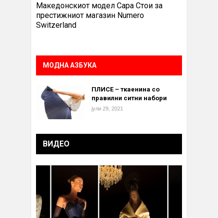
Македонскиот модел Сара Стои за
престижниот магазин Numero
Switzerland
МОДНА АЗБУКА
ПЛИСЕ – ткаенина со
правилни ситни набори
јули 29, 2021
ВИДЕО