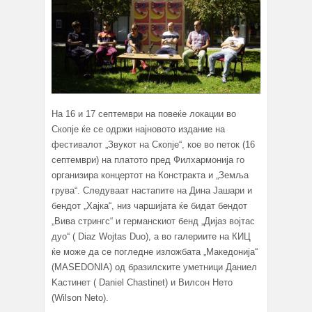
На 16 и 17 септември на повеќе локации во
Скопје ќе се одржи најновото издание на
фестивалот „Звукот на Скопје“, кое во петок (16
септември) на платото пред Филхармонија го
организира концертот на Констракта и „Земља
грува“. Следуваат настапите на Дина Јашари и
бендот „Хајка“, низ чаршијата ќе бидат бендот
„Вива стрингс“ и германскиот бенд „Дијаз војтас
дуо“ ( Diaz Wojtas Duo), а во галериите на КИЦ
ќе може да се погледне изложбата „Македонија“
(MASEDONIA) од бразилските уметници Даниел
Kастинет ( Daniel Chastinet) и Вилсон Нето
(Wilson Neto).