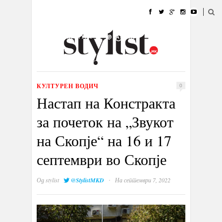
ДОМА
МОДА
СТИЛ
УБАВИНА
ЖИВОТ
КУЛТУРА
@РАБОТА
ГАЛЕРИЈА
ИЗЛОГ
КОНТАКТ
КУЛТУРЕН ВОДИЧ
0
Настап на Констракта
за почеток на „Звукот
на Скопје“ на 16 и 17
септември во Скопје
·
Од
stylist
@StylistMKD
На септември 7, 2022