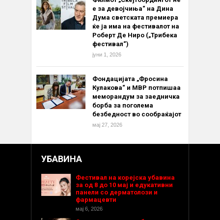
е за девојчиња“ на Дина
Дума светската премиера
ќе ја има на фестивалот на
Роберт Де Ниро („Трибека
фестивал“)
јуни 1, 2026
Фондацијата „Фросина
Кулакова“ и МВР потпишаа
меморандум за заедничка
борба за поголема
безбедност во сообраќајот
мај 27, 2026
УБАВИНА
Фестивал на корејска убавина
за од 8 до 10 мај и едукативни
панели со дерматолози и
фармацевти
мај 6, 2026