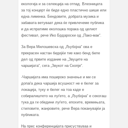
екологија и за селекција на отпад. Влезницата
за тој концерт ќе биде едно пластично шише или
една лименка. Бендовите, добрата музика и
забавата ветуваат дека ќе привлечеме публика
и да испратиме еколошка порака од целиот
фестивал, рече Ико Брдароски од „Пако-мак“.
За Вера Милошевска од „Љубојна“ ова е
прекрасен настан бидејќи тие како бенд биле
дел од првите издание на „Звуците на
чаршијата“, сега „Звукот на Скопје“.
-Чаршијата има пошироко значење и ми се
допаѓа дека чаршија всушност не е белег за
локација, туку е белег на тоа каде е
собиралиштето на луѓето, а „Љубојна“ е секогаш
тука да ги обедини луѓето, епохите, времињата,
стиловите, жанровите, рече Вера поканувајќи ја
публиката.
На прес конференцијата присуствуваа и