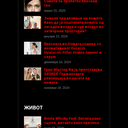
Совети за пролетен блескав
тен
април 15, 2025
Зимски предизвици на кожата:
Како да ја заштитите кожата од
загаден воздух и сув воздух во
затворени простории?
јануари 13, 2025
Блеснете во Новата година со
иновативниот Eucerin
Hyaluron-Filler Ноќен пилинг и
серум
декември 16, 2024
Грин Мастер Ви ја претставува
GESKE® Германската
револуција во негата на
кожата
ноември 18, 2024
ЖИВОТ
Bitola Whisky Fest: Битола како
сцена, вискито како причина
март 31, 2026