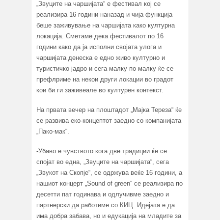
„Звуците на чаршијата“ е фестивал кој се
реализира 16 години наназад и чија функција
беше заживување на чаршијата како културна
локација. Сметаме дека фестивалот по 16
години како да ја исполни својата улога и
чаршијата денеска е едно живо културно и
туристичко јадро и сега малку по малку ќе се
префлриме на некои други локации во градот
кои би ги заживеале во културен контекст.
На првата вечер на плоштадот „Мајка Тереза“ ќе
се развива еко-концептот заедно со компанијата
„Пако-мак“.
-Убаво е чувството кога две традиции ќе се
спојат во една, „Звуците на чаршијата“, сега
„Звукот на Скопје“, се одржува веќе 16 години, а
нашиот концерт „Sound of green“ се реализира по
десетти пат годинава и одлучивме заедно и
партнерски да работиме со КИЦ. Идејата е да
има добра забава, но и едукација на младите за