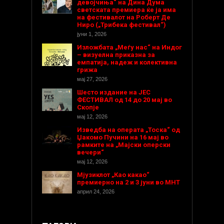
девојчиња“ на Дина Дума
светската премиера ќе ја има
на фестивалот на Роберт Де
Ниро („Трибека фестивал“)
јуни 1, 2026
Изложбата „Меѓу нас“ на Индог
– визуелна приказна за
емпатија, надеж и колективна
грижа
мај 27, 2026
Шесто издание на ЈЕС
ФЕСТИВАЛ од 14 до 20 мај во
Скопје
мај 12, 2026
Изведба на операта „Тоска“ од
Џакомо Пучини на 16 мај во
рамките на „Мајски оперски
вечери“
мај 12, 2026
Мјузиклот „Као какао“
премиерно на 2 и 3 јуни во МНТ
април 24, 2026