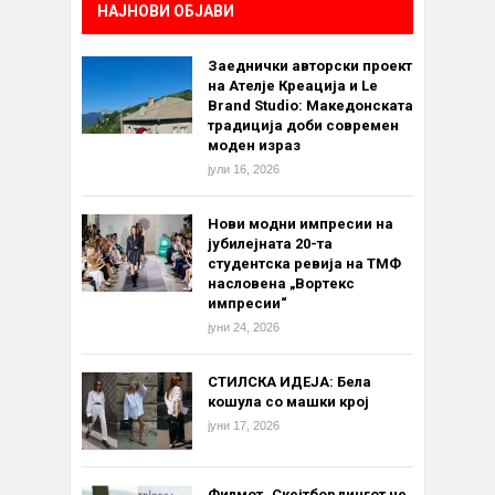
НАЈНОВИ ОБЈАВИ
Заеднички авторски проект
на Ателје Креација и Le
Brand Studio: Македонската
традиција доби современ
моден израз
јули 16, 2026
Нови модни импресии на
јубилејната 20-та
студентска ревија на ТМФ
насловена „Вортекс
импресии“
јуни 24, 2026
СТИЛСКА ИДЕЈА: Бела
кошула со машки крој
јуни 17, 2026
Филмот „Скејтбордингот не