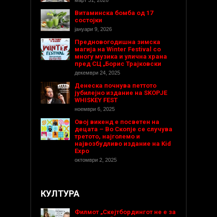
Витаминска бомба од 17
состојки
јануари 9, 2026
Предновогодишнa зимска
магија на Winter Festival со
многу музика и улична храна
пред СЦ „Борис Трајковски
декември 24, 2025
Денеска почнува петтото
јубилејно издание на SKOPJE
WHISKEY FEST
ноември 6, 2025
Овој викенд е посветен на
децата – Во Скопје се случува
третото, најголемо и
највозбудливо издание на Kid
Expo
октомври 2, 2025
КУЛТУРА
Филмот „Скејтбордингот не е за