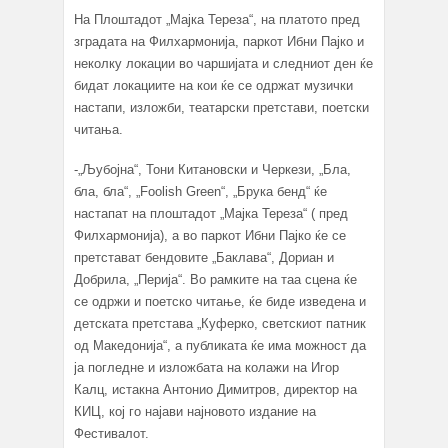
На Плоштадот „Мајка Тереза“, на платото пред
зградата на Филхармонија, паркот Ибни Пајко и
неколку локации во чаршијата и следниот ден ќе
бидат локациите на кои ќе се одржат музички
настапи, изложби, театарски претстави, поетски
читања.
-„Љубојна“, Тони Китановски и Черкези, „Бла,
бла, бла“, „Foolish Green“, „Брука бенд“ ќе
настапат на плоштадот „Мајка Тереза“ ( пред
Филхармонија), а во паркот Ибни Пајко ќе се
претстават бендовите „Баклава“, Дориан и
Добрила, „Перија“. Во рамките на таа сцена ќе
се одржи и поетско читање, ќе биде изведена и
детската претстава „Куферко, светскиот патник
од Македонија“, а публиката ќе има можност да
ја погледне и изложбата на колажи на Игор
Калц, истакна Антонио Димитров, директор на
КИЦ, кој го најави најновото издание на
Фестивалот.