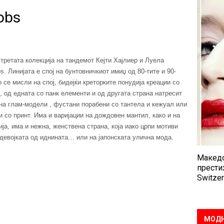
obs
третата колекција на тандемот Кејти Хајлиер и Луела
. Линијата е спој на бунтовничкиот имиџ од 80-тите и 90-
о се мисли на спој, бидејќи креторките понудија креации со
 од едната со панк елементи и од другата страна натресит
 на глам-модели , фустани порабени со тантела и кежуал или
 со принт. Има и варијации на дождовен мантил, како и на
ија, има и нежна, женствена страна, која иако црпи мотиви
 девојката од иднината… или на јапонската улична мода.
Македо
прести
Switzer
МОДН