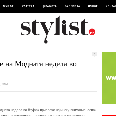
ЖИВОТ
КУЛТУРА
@РАБОТА
ГАЛЕРИЈА
ИЗЛОГ
КОНТА
0
е на Модната недела во
, 2014
одната недела во Њујорк привлече најмногу внимание, сепак
 својата креативност, носивост и свежина се издвоија