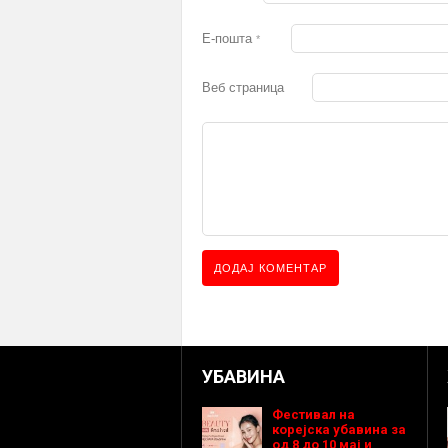
Е-пошта
*
Веб страница
УБАВИНА
Фестивал на
корејска убавина за
од 8 до 10 мај и