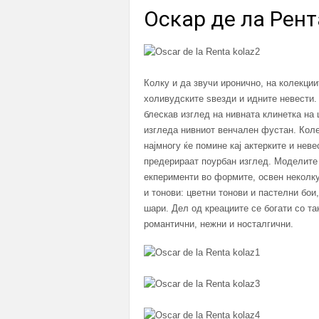
Оскар де ла Рент
Колку и да звучи иронично, на колекции
холивудските ѕвезди и идните невести. 
блескав изглед на нивната клинетка на 
изгледа нивниот венчален фустан. Коле
најмногу ќе помине кај актерките и неве
предерираат поурбан изглед. Моделите 
екперименти во формите, освен неколк
и тонови: цветни тонови и пастелни бои
шари. Дел од креациите се богати со тан
романтични, нежни и носталгични.