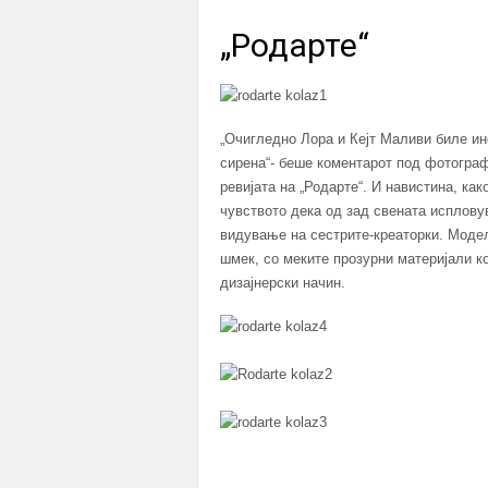
„Родарте“
„Очигледно Лора и Кејт Маливи биле и
сирена“- беше коментарот под фотограф
ревијата на „Родарте“. И навистина, ка
чувството дека од зад свената исплову
видување на сестрите-креаторки. Моде
шмек, со меките прозурни материјали ко
дизајнерски начин.