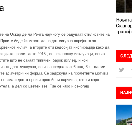
а
Новата
Скјапар
трансф
те на Оскар де ла Рента најмногу се радуваат стилистите на
Првите бидејќи можат да најдат сигурна варијанта за
црвениот килим, а вторите оти ќедобијат инспирација како да
кцијата пролет-лето 2015 , со некололку исклучоци, сепак
СЛЕД
стите што не сакаат типичен, барок изглед, и кои
изгледаат луксузно, со извонредна иарзботка, без големи
уте асиметрични форми. Се задржува на пролетните мотиви
, но има и доста црни и црно-бели парчиња, како и каро
тела, а дел со цветен вез. Тие се како и секогаш
НАЈН