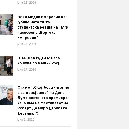
јули 16, 2026
Нови модни импресии на
јубилејната 20-та
студентска ревија на ТМФ
насловена „Вортекс
импресии“
јуни 24, 2026
СТИЛСКА ИДЕЈА: Бела
кошула со машки крој
јуни 17, 2026
Филмот „Скејтбордингот не
е за девојчиња“ на Дина
Дума светската премиера
ќе ја има на фестивалот на
Роберт Де Ниро („Трибека
фестивал“)
јуни 1, 2026