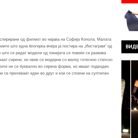
нспирирани од филмот во најава на Софија Копола, Малата
иите што една блогерка вчера ја постира на „Инстаграм“ од
ВИД
ко што се редат модели од линијата се повеќе се развива
ваат сирени, но овие се модерни со малку готескно стилско
лите не се буквално во сирена форма, но имаат подводен
и се прелеваат еден во друг и кои се споени на суптилен