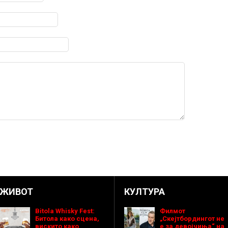
ЖИВОТ
КУЛТУРА
Bitola Whisky Fest:
Филмот
Битола како сцена,
„Скејтбордингот не
вискито како
е за девојчиња“ на