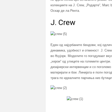
колекциите на J. Crew, „Родарте“, Marc 
Оскар де ла Рента.
J. Crew
Еден од најурбаните бендови, кој одлич
динамика, удобност и отменост J. Crew
во Њујорк. Моделите го погодуваат вку
„херои“ од улиците на големите центри
дизајнерски интервенции и со поголемо
материјали и бои. Линијата е полн пого
трага по идеалните парчиња низ бутицит