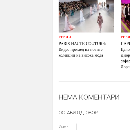
РЕВИИ
РЕВ
PARIS HAUTE COUTURE:
ПАР
Видео преглед на новите
Едно
колекции на висока мода
Диор
сафар
Лора
НЕМА КОМЕНТАРИ
ОСТАВИ ОДГОВОР
Име
*