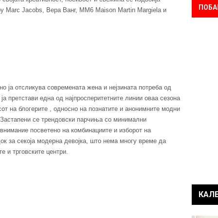
ПОБА
by Marc Jacobs, Вера Ванг, MM6 Maison Martin Margiela и
но ја отсликува современата жена и нејзината потреба од
 ја претстави една од најпросперитетните линии оваа сезона
сот на блогерите , односно на познатите и анонимните модни
. Застапени се трендовски парчиња со минимални
 внимание посветено на комбинациите и изборот на
док за секоја модерна девојка, што нема многу време да
е и трговските центри.
КАЛ