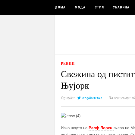
ДОМА
МОДА
СТИЛ
УБАВИНА
РЕВИИ
Свежина од пистит
Њујорк
·
Од
stylist
@StylistMKD
На септември 10
Иако шоуто на
Ралф Лорен
вчера на М
не фрли сенка врз останатите ревии. Со