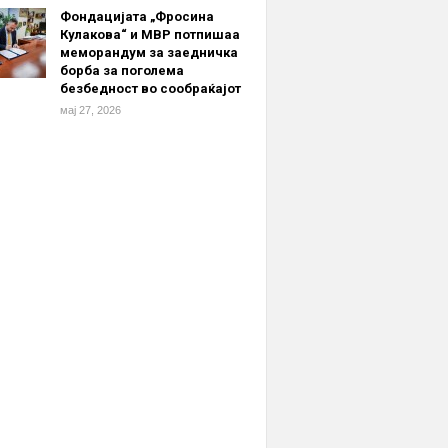
Фондацијата „Фросина
Кулакова“ и МВР потпишаа
меморандум за заедничка
борба за поголема
безбедност во сообраќајот
мај 27, 2026