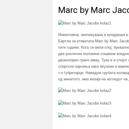
Marc by Marc Jac
Инвентивна, неочекувана и младешка е 
Бартли за етикетата Marc by Marc Jacobs
тите години. Кога се вели спој, буквалн
две различни половини сошиени воедно,
двоколорен гранч имиџ. Тука е и спојот
спортски парчиња како блузони и маички
т.н ѓубретарци. Навидум грубата колакц
од минатото, има визија на изгледот на