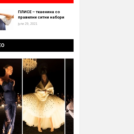
ПЛИСЕ – ткаенина со
правилни ситни набори
јули 29, 2021
ЕО