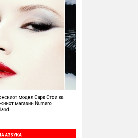
нскиот модел Сара Стои за
жниот магазин Numero
land
А АЗБУКА