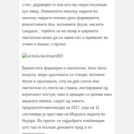
стил, додавајќи го она што му недостасуваше-
кул имиџ. Изминатите неколку недели во
неколку наврати покажа дека фармерките,
впечатливите бои, волнените блузи, ниските
сандали , торбите за на пазар и широките
панталони може да се замислат и применат во
отмен и бизнис стајлинг.
Вреќестите фармерки и панталони, бохо бела
кошула, миди здолниште со отвори, волнени
блузи и здолништа, спој на две силни бои,
панталони со лента на страна, инспирирани од
војничкиот костум, како и креации со кроеви како
машката облека, седел од новата,
предпролетнаколекција за 2017, која на 11
септември ја престави на Модната недела во
Њујорк. Во прилог се најдобрите комбинации
што таа ги носеше деновите пред и по
промоцијата.