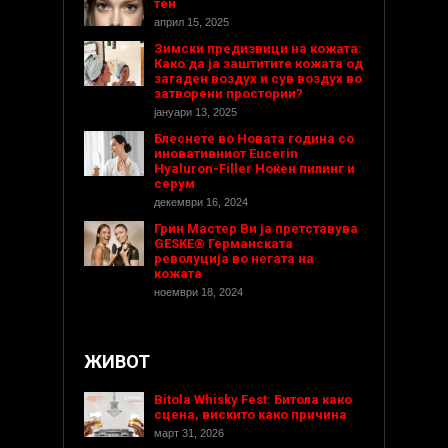
тен
април 15, 2025
Зимски предизвици на кожата:
Како да ја заштитите кожата од
загаден воздух и сув воздух во
затворени простории?
јануари 13, 2025
Блеснете во Новата година со
иновативниот Eucerin
Hyaluron-Filler Ноќен пилинг и
серум
декември 16, 2024
Грин Мастер Ви ја претставува
GESKE® Германската
револуција во негата на
кожата
ноември 18, 2024
ЖИВОТ
Bitola Whisky Fest: Битола како
сцена, вискито како причина
март 31, 2026