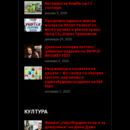
Витаминска бомба од 17
состојки
јануари 9, 2026
Предновогодишнa зимска
магија на Winter Festival со
многу музика и улична храна
пред СЦ „Борис Трајковски
декември 24, 2025
Денеска почнува петтото
јубилејно издание на SKOPJE
WHISKEY FEST
ноември 6, 2025
Овој викенд е посветен на
децата – Во Скопје се случува
третото, најголемо и
највозбудливо издание на Kid
Expo
октомври 2, 2025
КУЛТУРА
Филмот „Скејтбордингот не е за
девојчиња“ на Дина Дума