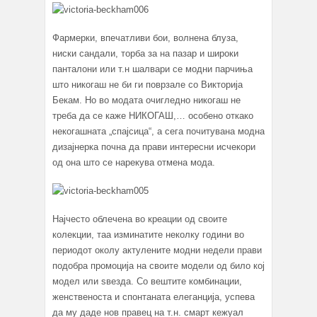
Фармерки, впечатливи бои, волнена блуза,
ниски сандали, торба за на пазар и широки
панталони или т.н шалвари се модни парчиња
што никогаш не би ги поврзале со Викторија
Бекам. Но во модата очигледно никогаш не
треба да се каже НИКОГАШ,… особено откако
некогашната „спајсица“, а сега почитувана модна
дизајнерка почна да прави интересни исчекори
од она што се нарекува отмена мода.
Најчесто облечена во креации од своите
колекции, таа изминатите неколку години во
периодот околу актулените модни недели прави
подобра промоција на своите модели од било кој
модел или ѕвезда. Со вештите комбинации,
женственоста и спонтаната елеганција, успева
да му даде нов правец на т.н. смарт кежуал