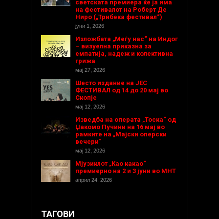
светската премиера ќе ја има
на фестивалот на Роберт Де
Ниро („Трибека фестивал“)
јуни 1, 2026
Изложбата „Меѓу нас“ на Индог
– визуелна приказна за
емпатија, надеж и колективна
грижа
мај 27, 2026
Шесто издание на ЈЕС
ФЕСТИВАЛ од 14 до 20 мај во
Скопје
мај 12, 2026
Изведба на операта „Тоска“ од
Џакомо Пучини на 16 мај во
рамките на „Мајски оперски
вечери“
мај 12, 2026
Мјузиклот „Као какао“
премиерно на 2 и 3 јуни во МНТ
април 24, 2026
ТАГОВИ