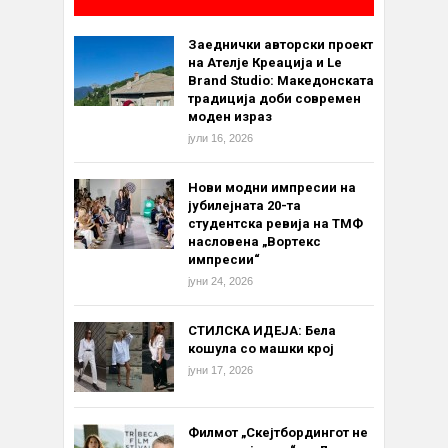
Заеднички авторски проект
на Ателје Креација и Le
Brand Studio: Македонската
традиција доби современ
моден израз
јули 16, 2026
Нови модни импресии на
јубилејната 20-та
студентска ревија на ТМФ
насловена „Вортекс
импресии“
јуни 24, 2026
СТИЛСКА ИДЕЈА: Бела
кошула со машки крој
јуни 17, 2026
Филмот „Скејтбордингот не