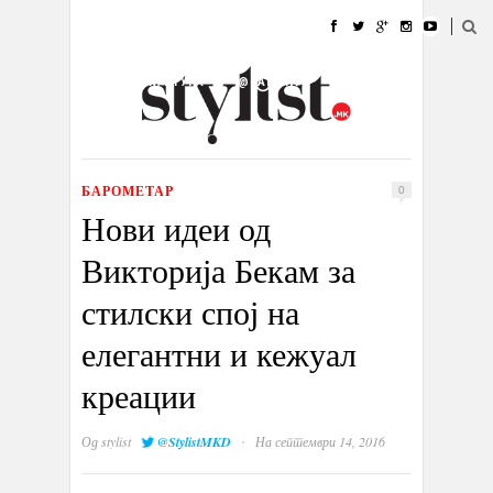
ДОМА
МОДА
СТИЛ
УБАВИНА
ЖИВОТ
КУЛТУРА
@РАБОТА
ГАЛЕРИЈА
ИЗЛОГ
КОНТАКТ
БАРОМЕТАР
0
Нови идеи од
Викторија Бекам за
стилски спој на
елегантни и кежуал
креации
·
Од
stylist
@StylistMKD
На септември 14, 2016