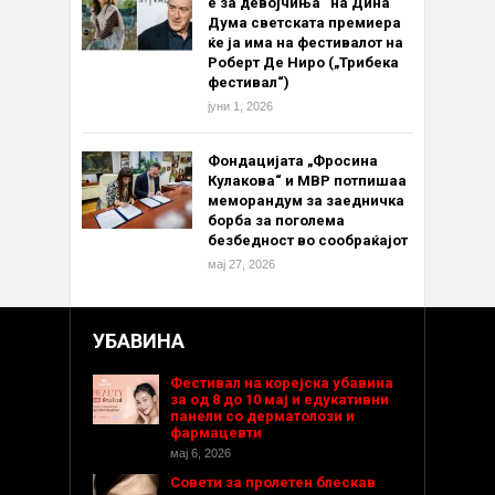
е за девојчиња“ на Дина
Дума светската премиера
ќе ја има на фестивалот на
Роберт Де Ниро („Трибека
фестивал“)
јуни 1, 2026
Фондацијата „Фросина
Кулакова“ и МВР потпишаа
меморандум за заедничка
борба за поголема
безбедност во сообраќајот
мај 27, 2026
УБАВИНА
Фестивал на корејска убавина
за од 8 до 10 мај и едукативни
панели со дерматолози и
фармацевти
мај 6, 2026
Совети за пролетен блескав