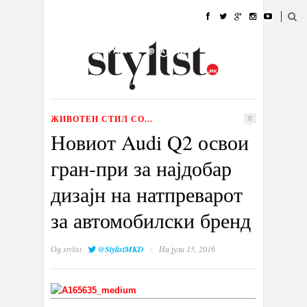
ДОМА
МОДА
СТИЛ
УБАВИНА
ЖИВОТ
КУЛТУРА
@РАБОТА
ГАЛЕРИЈА
ИЗЛОГ
КОНТАКТ
ЖИВОТЕН СТИЛ СО...
0
Новиот Audi Q2 освои
гран-при за најдобар
дизајн на натпреварот
за автомобилски бренд
·
Од
stylist
@StylistMKD
На јули 15, 2016