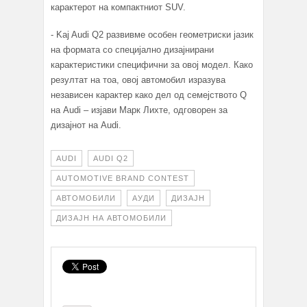
карактерот на компактниот SUV.
- Kaj Audi Q2 развивме особен геометриски јазик
на формата со специјално дизајнирани
карактеристики специфични за овој модел. Како
резултат на тоа, овој автомобил изразува
независен карактер како дел од семејството Q
на Audi – изјави Марк Лихтe, одговорен за
дизајнот на Audi.
AUDI
AUDI Q2
AUTOMOTIVE BRAND CONTEST
АВТОМОБИЛИ
АУДИ
ДИЗАЈН
ДИЗАЈН НА АВТОМОБИЛИ