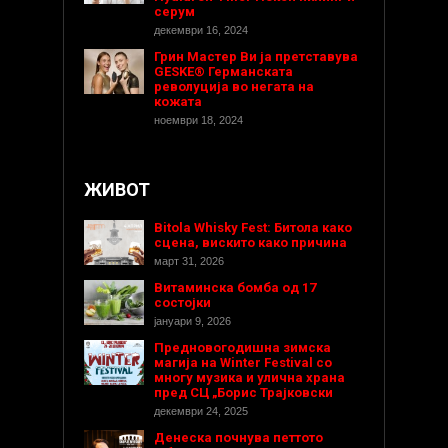
серум
декември 16, 2024
Грин Мастер Ви ја претставува
GESKE® Германската
револуција во негата на
кожата
ноември 18, 2024
ЖИВОТ
Bitola Whisky Fest: Битола како
сцена, вискито како причина
март 31, 2026
Витаминска бомба од 17
состојки
јануари 9, 2026
Предновогодишнa зимска
магија на Winter Festival со
многу музика и улична храна
пред СЦ „Борис Трајковски
декември 24, 2025
Денеска почнува петтото