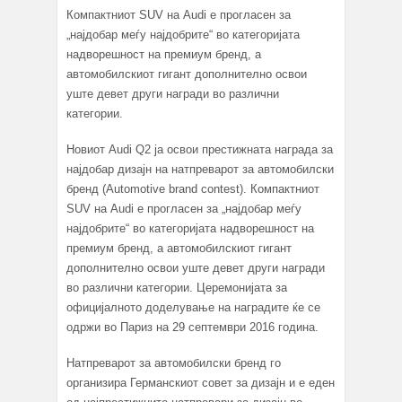
Компактниот SUV на Audi е прогласен за
„најдобар меѓу најдобрите“ во категоријата
надворешност на премиум бренд, а
автомобилскиот гигант дополнително освои
уште девет други награди во различни
категории.
Новиот Audi Q2 ја освои престижната награда за
најдобар дизајн на натпреварот за автомобилски
бренд (Automotive brand contest). Компактниот
SUV на Audi е прогласен за „најдобар меѓу
најдобрите“ во категоријата надворешност на
премиум бренд, а автомобилскиот гигант
дополнително освои уште девет други награди
во различни категории. Церемонијата за
официјалното доделување на наградите ќе се
одржи во Париз на 29 септември 2016 година.
Натпреварот за автомобилски бренд го
организира Германскиот совет за дизајн и е еден