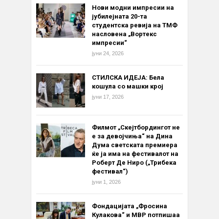
Нови модни импресии на
јубилејната 20-та
студентска ревија на ТМФ
насловена „Вортекс
импресии“
јуни 24, 2026
СТИЛСКА ИДЕЈА: Бела
кошула со машки крој
јуни 17, 2026
Филмот „Скејтбордингот не
е за девојчиња“ на Дина
Дума светската премиера
ќе ја има на фестивалот на
Роберт Де Ниро („Трибека
фестивал“)
јуни 1, 2026
Фондацијата „Фросина
Кулакова“ и МВР потпишаа