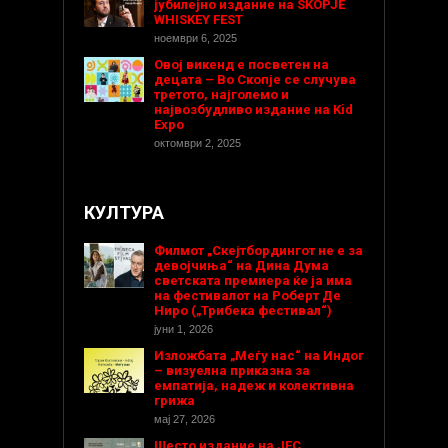
јубилејно издание на SKOPJE
WHISKEY FEST
ноември 6, 2025
Овој викенд е посветен на
децата – Во Скопје се случува
третото, најголемо и
највозбудливо издание на Kid
Expo
октомври 2, 2025
КУЛТУРА
Филмот „Скејтбордингот не е за
девојчиња“ на Дина Дума
светската премиера ќе ја има
на фестивалот на Роберт Де
Ниро („Трибека фестивал“)
јуни 1, 2026
Изложбата „Меѓу нас“ на Индог
– визуелна приказна за
емпатија, надеж и колективна
грижа
мај 27, 2026
Шесто издание на ЈЕС