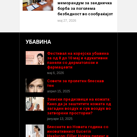
меморандум за заедничка
борба за поголема
безбедност во сообраќајот
мај 27, 2026
УБАВИНА
Фестивал на корејска убавина
за од 8 до 10 мај и едукативни
панели со дерматолози и
фармацевти
мај 6, 2026
Совети за пролетен блескав
тен
април 15, 2025
Зимски предизвици на кожата:
Како да ја заштитите кожата од
загаден воздух и сув воздух во
затворени простории?
јануари 13, 2025
Блеснете во Новата година со
иновативниот Eucerin
Hyaluron-Filler Ноќен пилинг и