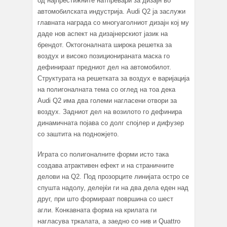
од најпрестижните натпревари за дизајн во
автомобилската индустрија. Audi Q2 ја заслужи
главната награда со многуаголниот дизајн кој му
даде нов аспект на дизајнерскиот јазик на
брендот. Октогоналната широка решетка за
воздух и високо позиционираната маска го
дефинираат предниот дел на автомобилот.
Структурата на решетката за воздух е варијација
на полигоналната тема со оглед на тоа дека
Audi Q2 има два големи нагласени отвори за
воздух. Задниот дел на возилото го дефинира
динамичната појава со долг спојлер и дифузер
со заштита на подножјето.
Играта со полигоналните форми исто така
создава атрактивен ефект и на страничните
делови на Q2. Под прозорците линијата остро се
спушта надолу, делејќи ги на два дела еден над
друг, при што формираат површина со шест
агли. Конкавната форма на крилата ги
нагласува тркалата, а заедно со нив и Quattro