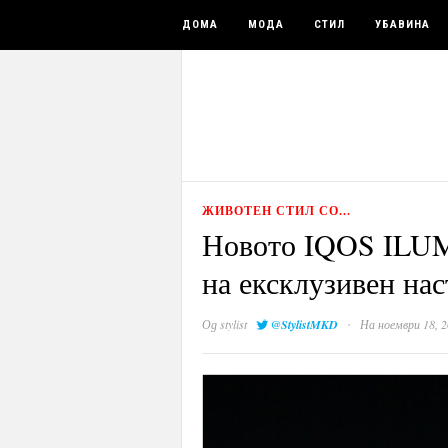
ДОМА
МОДА
СТИЛ
УБАВИНА
ЖИВОТЕН СТИЛ СО...
Новото IQOS ILUM
на ексклузивен нас
·
Од
stylist
@StylistMKD
На ноември 18, 2