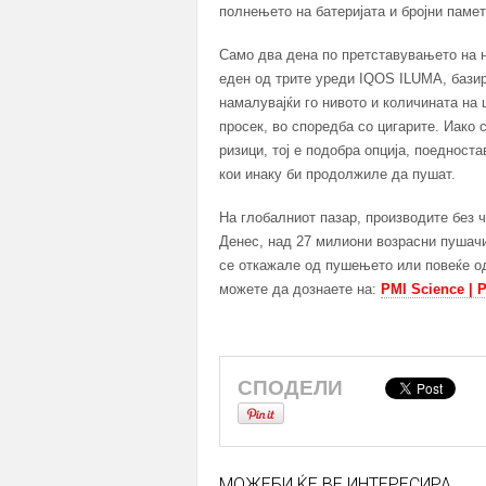
полнењето на батеријата и бројни паме
Само два дена по претставувањето на н
еден од трите уреди IQOS ILUMA, базира
намалувајќи го нивото и количината на 
просек, во споредба со цигарите. Иако 
ризици, тој е подобра опција, поедност
кои инаку би продолжиле да пушат.
На глобалниот пазар, производите без 
Денес, над 27 милиони возрасни пушач
се откажале од пушењето или повеќе од
можете да дознаете на:
PMI Science | P
СПОДЕЛИ
МОЖЕБИ ЌЕ ВЕ ИНТЕРЕСИРА