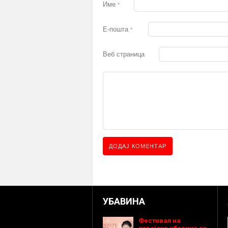
Име
*
Е-пошта
*
Веб страница
УБАВИНА
Фестивал на