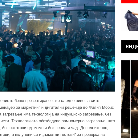
ВИД
олиото беше презентирано како следно ниво за сите
 менаџер за маркетинг и дигитални решенија во Филип Морис
а загревање има технологија на индукциско загревање, без
 чисти. Технологијата обезбедува рамномерно загревање, што
 без остатоци од тутун и без пепел и чад. Дополнително,
тоци, а вклучени се и „паметни гестови“ за проверка на