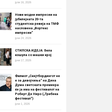
јули 16, 2026
Нови модни импресии на
јубилејната 20-та
студентска ревија на ТМФ
насловена „Вортекс
импресии“
јуни 24, 2026
СТИЛСКА ИДЕЈА: Бела
кошула со машки крој
јуни 17, 2026
Филмот „Скејтбордингот не
е за девојчиња“ на Дина
Дума светската премиера
ќе ја има на фестивалот на
Роберт Де Ниро („Трибека
фестивал“)
јуни 1, 2026