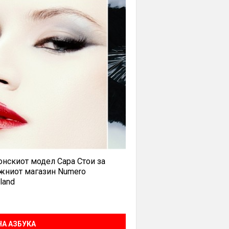
нскиот модел Сара Стои за
жниот магазин Numero
land
А АЗБУКА