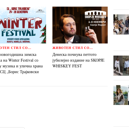
ТЕН СТИЛ СО...
ЖИВОТЕН СТИЛ СО...
новогодишнa зимска
Денеска почнува петтото
а на Winter Festival со
јубилејно издание на SKOPJE
у музика и улична храна
WHISKEY FEST
 СЦ „Борис Трајковски