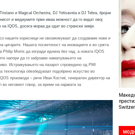
istano и Magical Orchestra, DJ Yelisaveta и DJ Tebra, бројни
знисот и медиумите први имаа можност да го видат овој
е на IQOS, досега мораа да одат во странски земји.
а со нашите корисници ни овозможуваат да создаваме нови и
на цигарите. Нашата посветеност на иновациите е во сржта
 Philip Morris да изгради иднина без чад, а новата IQOS
ите напори да го забрзаме намалувањето на
иво. Истражувањето на пазарот спроведено од PMI
а технологија обезбедуваат подобрено искуство во
IQOS производи – рече Иван Костиќ, генерален директор на
во неговиот говор, за време на најавата за
Македо
прести
Switzer
МОДН