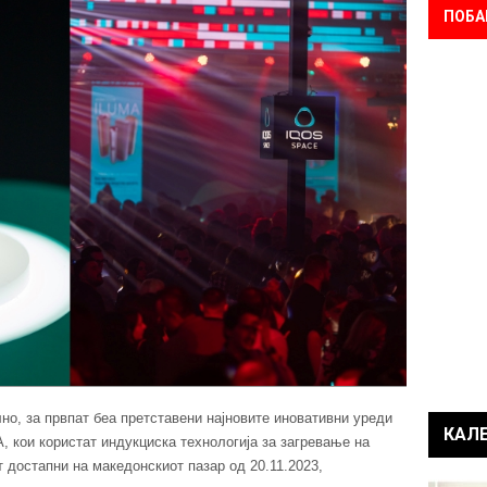
ПОБА
но, за првпат беа претставени најновите иновативни уреди
КАЛ
UMA, кои користат индукциска технологија за загревање на
 достапни на македонскиот пазар од 20.11.2023,