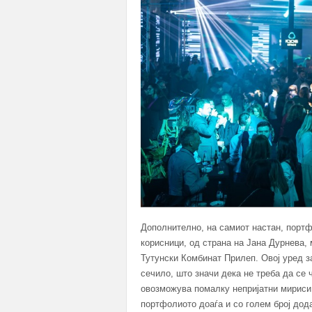
Дополнително, на самиот настан, портф
корисници, од страна на Јана Дурнева,
Тутунски Комбинат Прилеп. Овој уред з
сечило, што значи дека не треба да се
овозможува помалку непријатни мириси,
портфолиото доаѓа и со голем број дода