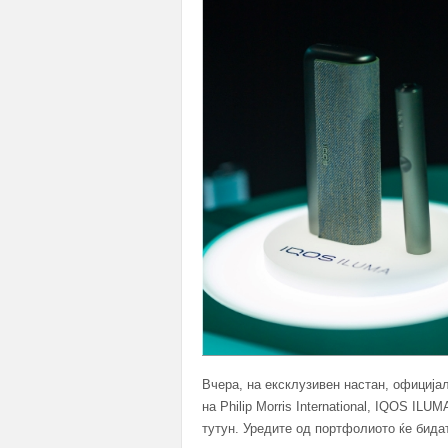
Вчера, на ексклузивен настан, официјал
на Philip Morris International, IQOS IL
тутун. Уредите од портфолиото ќе бидат