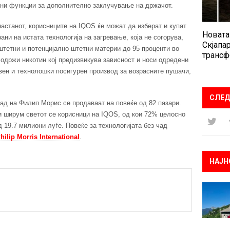
тни функции за дополнително заклучување на држачот.
астанот, корисниците на IQOS ќе можат да изберат и купат
Новата
ни на истата технологија на загревање, која не согорува,
Скјапар
штетни и потенцијално штетни материи до 95 проценти во
трансф
содржи никотин кој предизвикува зависност и носи одредени
авен и технолошки посигурен производ за возрасните пушачи,
СЛЕД
чад на Филип Морис се продаваат на повеќе од 82 пазари.
и ширум светот се корисници на IQOS, од кои 72% целосно
 19.7 милиони луѓе. Повеќе за технологијата без чад
hilip Morris International
.
НАЈН