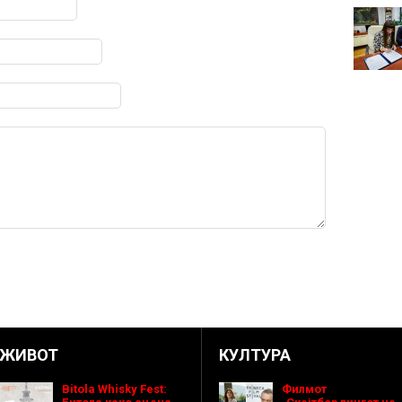
ЖИВОТ
КУЛТУРА
Bitola Whisky Fest:
Филмот