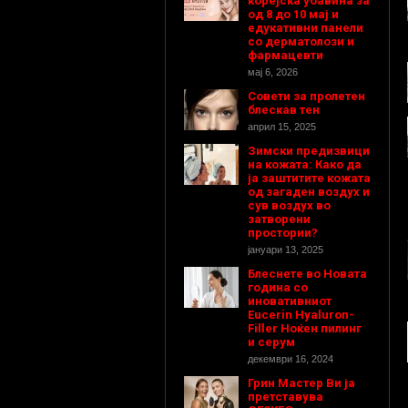
корејска убавина за
од 8 до 10 мај и
едукативни панели
со дерматолози и
фармацевти
мај 6, 2026
Совети за пролетен
блескав тен
април 15, 2025
Зимски предизвици
на кожата: Како да
ја заштитите кожата
од загаден воздух и
сув воздух во
затворени
простории?
јануари 13, 2025
Блеснете во Новата
година со
иновативниот
Eucerin Hyaluron-
Filler Ноќен пилинг
и серум
декември 16, 2024
Грин Мастер Ви ја
претставува