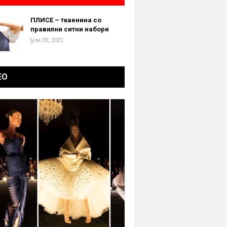
ПЛИСЕ – ткаенина со
правилни ситни набори
јули 29, 2021
ЕО