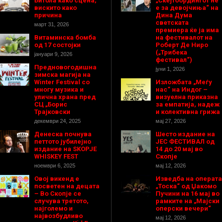
Битола како сцена,
„Скејтбордингот не
вискито како
е за девојчиња“ на
причина
Дина Дума
светската
март 31, 2026
премиера ќе ја има
Витаминска бомба
на фестивалот на
од 17 состојки
Роберт Де Ниро
(„Трибека
јануари 9, 2026
фестивал“)
Предновогодишнa
јуни 1, 2026
зимска магија на
Winter Festival со
Изложбата „Меѓу
многу музика и
нас“ на Индог –
улична храна пред
визуелна приказна
СЦ „Борис
за емпатија, надеж
Трајковски
и колективна грижа
декември 24, 2025
мај 27, 2026
Денеска почнува
Шесто издание на
петтото јубилејно
ЈЕС ФЕСТИВАЛ од
издание на SKOPJE
14 до 20 мај во
WHISKEY FEST
Скопје
ноември 6, 2025
мај 12, 2026
Овој викенд е
Изведба на операта
посветен на децата
„Тоска“ од Џакомо
– Во Скопје се
Пучини на 16 мај во
случува третото,
рамките на „Мајски
најголемо и
оперски вечери“
највозбудливо
мај 12, 2026