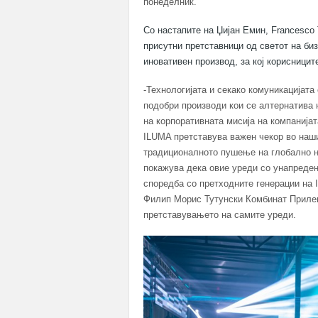
понеделник.
Со настапите на Џијан Емин, Francesco Tr
присутни претставници од светот на би
иновативен производ, за кој корисницит
-Технологијата и секако комуникацијат
подобри производи кои се алтернатива 
на корпоративната мисија на компанијата
ILUMA претставува важен чекор во наш
традиционалното пушење на глобално н
покажува дека овие уреди со унапреден
споредба со претходните генерации на 
Филип Морис Тутунски Комбинат Прилеп 
претставувањето на самите уреди.