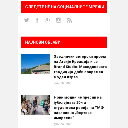
СЛЕДЕТЕ НÈ НА СОЦИЈАЛНИТЕ МРЕЖИ
НАЈНОВИ ОБЈАВИ
Заеднички авторски проект
на Ателје Креација и Le
Brand Studio: Македонската
традиција доби современ
моден израз
јули 16, 2026
Нови модни импресии на
јубилејната 20-та
студентска ревија на ТМФ
насловена „Вортекс
импресии“
јуни 24, 2026