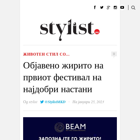
ДОМА
МОДА
СТИЛ
УБАВИНА
ЖИВОТ
КУЛТУРА
@РАБОТА
ГАЛЕРИЈА
ИЗЛОГ
КОНТАКТ
ЖИВОТЕН СТИЛ СО...
0
Објавено жирито на
првиот фестивал на
најдобри настани
·
Од
stylist
@StylistMKD
На јануари 25, 2023