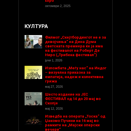
Expo
октомври 2, 2025
КУЛТУРА
Филмот „Скејтбордингот не е за
девојчиња“ на Дина Дума
светската премиера ќе ја има
на фестивалот на Роберт Де
Ниро („Трибека фестивал“)
јуни 1, 2026
Изложбата „Меѓу нас“ на Индог
– визуелна приказна за
емпатија, надеж и колективна
грижа
мај 27, 2026
Шесто издание на ЈЕС
ФЕСТИВАЛ од 14 до 20 мај во
Скопје
мај 12, 2026
Изведба на операта „Тоска“ од
Џакомо Пучини на 16 мај во
рамките на „Мајски оперски
вечери“