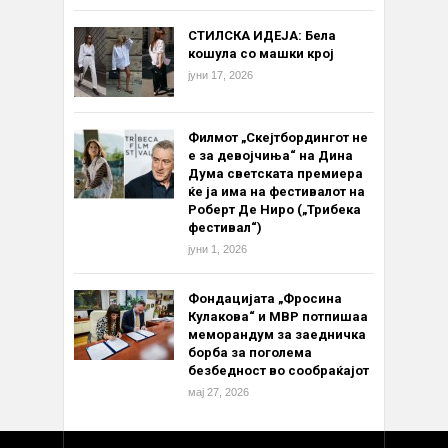
СТИЛСКА ИДЕЈА: Бела
кошула со машки крој
јуни 17, 2026
Филмот „Скејтбордингот не
е за девојчиња“ на Дина
Дума светската премиера
ќе ја има на фестивалот на
Роберт Де Ниро („Трибека
фестивал“)
јуни 1, 2026
Фондацијата „Фросина
Кулакова“ и МВР потпишаа
меморандум за заедничка
борба за поголема
безбедност во сообраќајот
мај 27, 2026