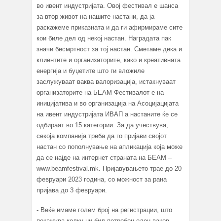
во ивент индустријата. Овој фестивал е шанса
за втор живот на нашите настани, да ја
раскажеме приказната и да ги афирмираме сите
кои биле дел од некој настан. Наградата пак
значи бесмртност за тој настан. Сметаме дека и
клиентите и организаторите, како и креативната
енергија и буџетите што ги вложиле
заслужуваат ваква валоризација, истакнуваат
организаторите на БЕАМ Фестивалот е на
иницијатива и во организација на Асоцијацијата
на ивент индустријата ИВАП а настаните ќе се
одбираат во 15 категории. За да учествува,
секоја компанија треба да го пријави својот
настан со пополнување на апликација која може
да се најде на интернет страната на БЕАМ –
www.beamfestival.mk. Пријавувањето трае до 20
февруари 2023 година, со можност за рана
пријава до 3 февруари.
- Веќе имаме голем број на регистрации, што
покажува колку ни бил потребен еден ваков