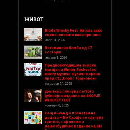
ЖИВОТ
Bitola Whisky Fest: Битола како
сцена, вискито како причина
март 31, 2026
Витаминска бомба од 17
состојки
јануари 9, 2026
Предновогодишнa зимска
магија на Winter Festival со
многу музика и улична храна
пред СЦ „Борис Трајковски
декември 24, 2025
Денеска почнува петтото
јубилејно издание на SKOPJE
WHISKEY FEST
ноември 6, 2025
Овој викенд е посветен на
децата – Во Скопје се случува
третото, најголемо и
највозбудливо издание на Kid