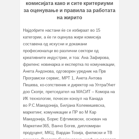
комисијата како и сите критериуми
за оценување и правила за работата
на жирито
Најдобрите настани ќе се избираат во 15
категории, а ќе ги оценува жири комисија
составена од искусни и докажани
професионалци во различни сектори од
креативните индустрии, и тоа: Ана Зафирова,
фриленс новинарка и експертка по комуникации,
Анета Андонова, одговорен уредник на Прв
Програмски сервис, МРТ 1, Анета Антова
Пешева, ко-сопственик и директор на Ултра/Унет
доо Скопје, претседател на МАСИТ – Комора на
ИК технологии, почесен конзул на Канада
во Р.С.Македонија, Билјана Колемишевска,
маркетинг, комуникации и ПР во М Кар
Македонија, Борис Ефтимовски, oсновач на
Маркетинг365, Ванчо Богев, дипломиран
продуцент, МКЦ, Вардан Тозија, филмски и ТВ