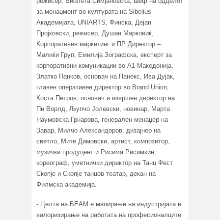
режисер, Виолета Симјановска, шеф на одделот
за менаџмент во културата на Sibelius
Академијата, UNIARTS, Финска, Дејан
Пројковски, режисер, Душан Марковиќ,
Корпоративен маркетинг и ПР Директор –
Малиќи Груп, Емилија Зографска, експерт за
корпоративни комуникации во А1 Македонија,
Златко Панков, основач на Панекс, Ива Дујак,
главен оперативен директор во Brand Union,
Коста Петров, основач и извршен директор на
Пи Ворлд, Љупчо Јолевски, новинар, Марта
Наумовска Грнарова, генерален менаџер на
Завар, Милчо Александоров, дизајнер на
светло, Мите Димовски, артист, композитор,
музички продуцент и Рисима Рисимкин,
кореограф, уметнички директор на Танц Фест
Скопје и Скопје танцов театар, декан на
Филмска академија.
- Целта на БЕАМ е мапирање на индустријата и
валоризирање на работата на професионалците