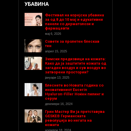
УБАВИНА
Фестивал на корејска убавина
за од 8 до 10 мај и едукативни
панели со дерматолози и
фармацевти
мај 6, 2026
Совети за пролетен блескав
тен
април 15, 2025
Зимски предизвици на кожата:
Како да ја заштитите кожата од
загаден воздух и сув воздух во
затворени простории?
јануари 13, 2025
Блеснете во Новата година со
иновативниот Eucerin
Hyaluron-Filler Ноќен пилинг и
серум
декември 16, 2024
Грин Мастер Ви ја претставува
GESKE® Германската
револуција во негата на
кожата
ноември 18, 2024