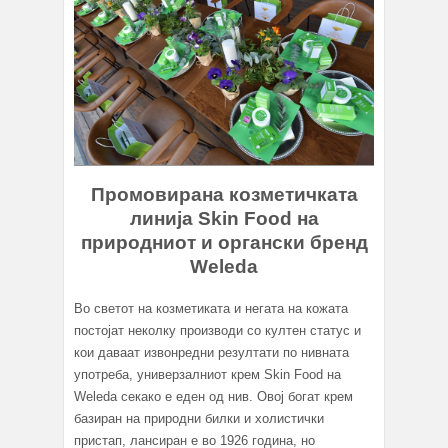
Промовирана козметичката
линија Skin Food на
природниот и органски бренд
Weleda
Во светот на козметиката и негата на кожата
постојат неколку производи со култен статус и
кои даваат извонредни резултати по нивната
употреба, универзалниот крем Skin Food на
Weleda секако е еден од нив. Овој богат крем
базиран на природни билки и холистички
пристап, лансиран е во 1926 година, но