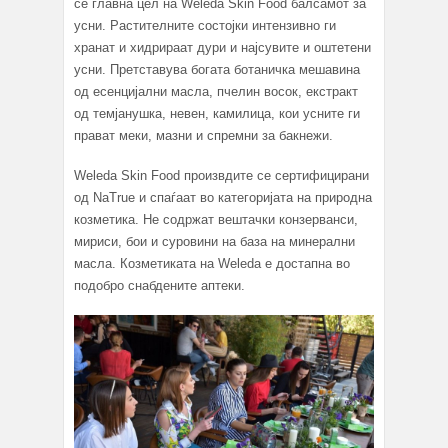
се главна цел на Weleda Skin Food балсамот за
усни. Растителните состојки интензивно ги
хранат и хидрираат дури и најсувите и оштетени
усни. Претставува богата ботаничка мешавина
од есенцијални масла, пчелин восок, екстракт
од темјанушка, невен, камилица, кои усните ги
прават меки, мазни и спремни за бакнежи.
Weleda Skin Food произвдите се сертифицирани
од NaTrue и спаѓаат во категоријата на природна
козметика. Не содржат вештачки конзерванси,
мириси, бои и суровини на база на минерални
масла. Козметиката на Weleda е достапна во
подобро снабдените аптеки.