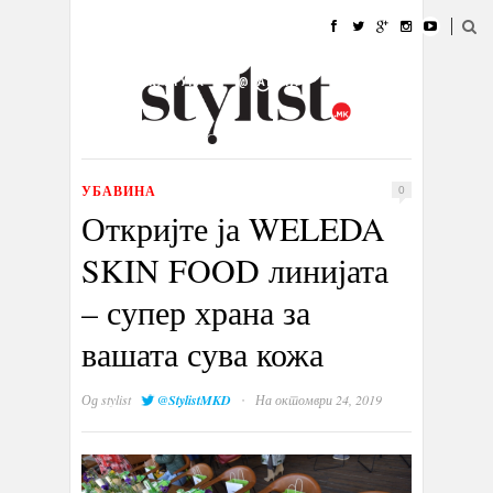
ДОМА
МОДА
СТИЛ
УБАВИНА
ЖИВОТ
КУЛТУРА
@РАБОТА
ГАЛЕРИЈА
ИЗЛОГ
КОНТАКТ
УБАВИНА
0
Откријте ја WELEDA
SKIN FOOD линијата
– супер храна за
вашата сува кожа
·
Од
stylist
@StylistMKD
На октомври 24, 2019