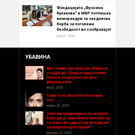
Фондацијата „Фросина
Кулакова“ и МВР потпишаа
меморандум за заедничка
борба за поголема
безбедност во сообраќајот
мај 27, 2026
УБАВИНА
Фестивал на корејска убавина
за од 8 до 10 мај и едукативни
панели со дерматолози и
фармацевти
мај 6, 2026
Совети за пролетен блескав
тен
април 15, 2025
Зимски предизвици на кожата:
Како да ја заштитите кожата од
загаден воздух и сув воздух во
затворени простории?
јануари 13, 2025