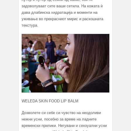
задоволуваат сите ваши сетила. На кожата ѝ
дава длабинска хидратација и моменти на
уживање во прекрасниот мирис и раскошната
текстура.
WELEDA SKIN FOOD LIP BALM
Дозволете си себе си чувство на неодоливи
нежни усни, посебно за време на ладните
временски прилики. Негувани и сензуални усни