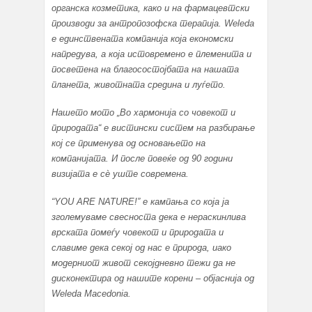
органска козметика, како и на фармацевтски
производи за антропозофска терапија. Weleda
е единствената компанија која економски
напредува, а која истовремено е племенита и
посветена на благосостојбата на нашата
планета, животната средина и луѓето.
Нашето мото „Во хармонија со човекот и
природата“ е вистински систем на разбирање
кој се применува од основањето на
компанијата. И после повеќе од 90 години
визијата е сѐ уште современа.
“YOU ARE NATURE!” е кампања со која ја
зголемуваме свесноста дека е нераскинлива
врската помеѓу човекот и природата и
славиме дека секој од нас е природа, иако
модерниот живот секојдневно тежи да не
дисконектира од нашите корени – објаснија од
Weleda Macedonia.