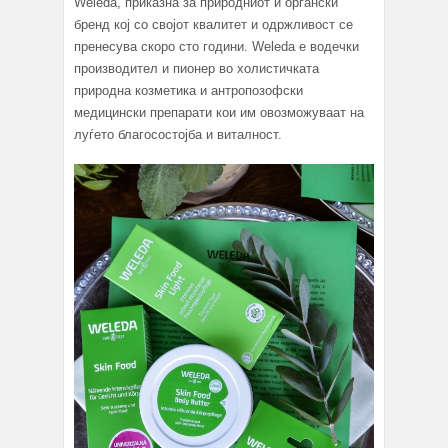
Weleda, приказна за природниот и органски
бренд кој со својот квалитет и одржливост се
пренесува скоро сто години. Weleda е водечки
производител и пионер во холистичката
природна козметика и антропозофски
медицински препарати кои им овозможуваат на
луѓето благосостојба и виталност.