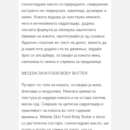
сончогледово масло со природните, смирувачки
екстракти на темјанушка, камилица, рузмарин и
невен. Кожата веднаш ја чувствува нежната
нега и интензивната хидратација, додека
лесната формула ја обновува заштитната
бариера на кожата, заштитувајќи ја од сушење.
Идеален сопатник во текот на денот, можете да
ја користите додека сте во движење, бидејќи
брзо се апсорбира, оставајќи ја кожата мека,
свиленкасто нежна и спремна за предизвици.
WELEDA SKIN FOOD BODY BUTTER
Путерот се топи на кожата, оставајќи ја мека,
блескава и неодолива. Нежната кремаста
текстура ја хидрира кожата и не остава леплив,
масен сјај. Совршен за целосна хидратација и
хранливост на кожата во сите годишни
времиња. Weleda Skin Food Body Butter е богат
со растителни состојки, сончогледово масло, ши
путер и путер од семки од какао, кои ги