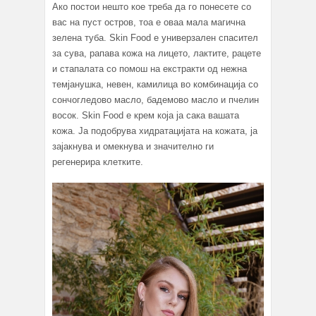
Ако постои нешто кое треба да го понесете со
вас на пуст остров, тоа е оваа мала магична
зелена туба. Skin Food е универзален спасител
за сува, рапава кожа на лицето, лактите, рацете
и стапалата со помош на екстракти од нежна
темјанушка, невен, камилица во комбинација со
сончогледово масло, бадемово масло и пчелин
восок. Skin Food е крем која ја сака вашата
кожа. Ја подобрува хидратацијата на кожата, ја
зајакнува и омекнува и значително ги
регенерира клетките.