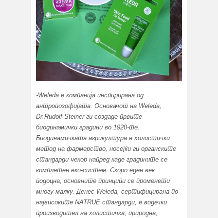
-
Weleda е компанија инспирирана од
антропозофијата. Основачот на Weleda,
Dr.Rudolf Steiner ги создаде првите
биодинамички градини во 1920-те.
Биодинамичката агрикултура е холистички
метод на фармерство, носејќи ги органските
стандарди чекор напред каде градините се
комплетен еко-систем. Скоро еден век
подоцна, основните принципи се променети
многу малку. Денес Weleda, сертифицирана по
највисоките NATRUE стандарди, е водечки
производител на холистичка, природна,