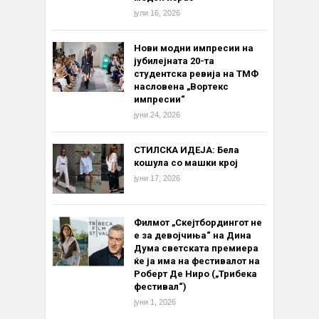
јули 16, 2026
Нови модни импресии на
јубилејната 20-та
студентска ревија на ТМФ
насловена „Вортекс
импресии“
јуни 24, 2026
СТИЛСКА ИДЕЈА: Бела
кошула со машки крој
јуни 17, 2026
Филмот „Скејтбордингот не
е за девојчиња“ на Дина
Дума светската премиера
ќе ја има на фестивалот на
Роберт Де Ниро („Трибека
фестивал“)
јуни 1, 2026