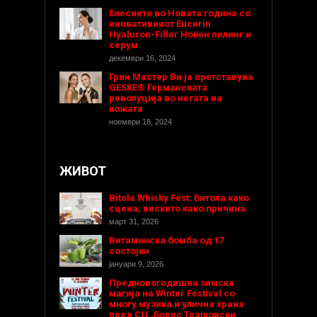
Блеснете во Новата година со
иновативниот Eucerin
Hyaluron-Filler Ноќен пилинг и
серум
декември 16, 2024
Грин Мастер Ви ја претставува
GESKE® Германската
револуција во негата на
кожата
ноември 18, 2024
ЖИВОТ
Bitola Whisky Fest: Битола како
сцена, вискито како причина
март 31, 2026
Витаминска бомба од 17
состојки
јануари 9, 2026
Предновогодишнa зимска
магија на Winter Festival со
многу музика и улична храна
пред СЦ „Борис Трајковски