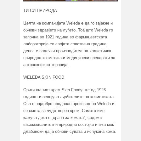
ТИ СИ ПРИРОДА
Целта на компанијата Weleda е да го зајакне и
обнови здравјето на луѓето. Тоа што Weleda го
започна во 1921 година во фармацевтската
лабораторија со својата сопствена градина,
денес е водечки производител на холистичка
природна козметика и медицински препарати за
антропзофкса терапија.
WELEDA SKIN FOOD
Оригиналниот крем Skin Foodуште од 1926
година ги освојува љубителите на козметиката.
Ова е најдобро продаван производ на Weleda и
се смета за чудотворен крем. Самото име
кажува дека е „храна за кожата“, содржи
висококвалитетни природни состојки и има моќ
длабински да ја обнови сувата и испукана кожа.