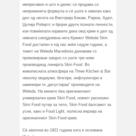
импресивно е што и денес се продава со
непроменета формула и сѐ уште е омилен како
дел од негата на Викторија Бекам, Ријана, Адел,
Џулија Робертс и бројни други познати личности,
кои повеќепати изјавиле дека овој крем е дел од
нивната секојдневна нега.Кремот Weleda Skin
Food достапен е кај нас веќе седум години, а
тимот на Weleda Macedonia деновиве го
промовираше заедно со уште три нови
производиод линијата Skin Food. Во
живописната атмосфера на Three Kitchen & Bar
неколку медиуми, блогери, инфлуенсери и
шминкери ги „дегустираа“ производите на
Weleda. На менито беа оригиналниот
универзален крем Skin Food, новиот раскошен
Skin Food путер за тело, Skin Food балсамот за
усни, како и Food Light, полесна верзија на
оригиналниот Skin Food крем.
Сѐ започна во 1921 година кога е основана