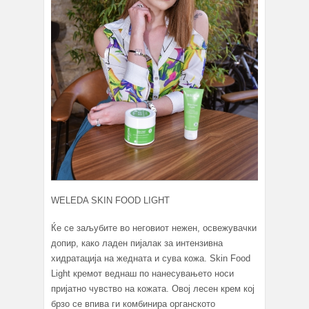
WELEDA SKIN FOOD LIGHT
Ќе се заљубите во неговиот нежен, освежувачки
допир, како ладен пијалак за интензивна
хидратација на жедната и сува кожа. Skin Food
Light кремот веднаш по нанесувањето носи
пријатно чувство на кожата. Овој лесен крем кој
брзо се впива ги комбинира органското