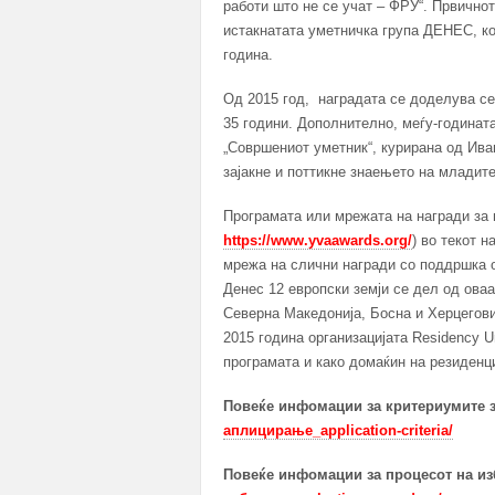
работи што не се учат – ФРУ“. Првичнот
истакнатата уметничка група ДЕНЕС, ко
година.
Од 2015 год, наградата се доделува сек
35 години. Дополнително, меѓу-годинат
„Совршениот уметник“, курирана од Иван
зајакне и поттикне знаењето на младите
Програмата или мрежата на награди за
https://www.yvaawards.org/
) во текот 
мрежа на слични награди со поддршка о
Денес 12 европски земји се дел од оваа
Северна Македонија, Босна и Херцеговин
2015 година организацијата Residency U
програмата и како домаќин на резиденц
Повеќе инфомации за критериумите 
аплицирање_application-criteria/
Повеќе инфомации за процесот на и