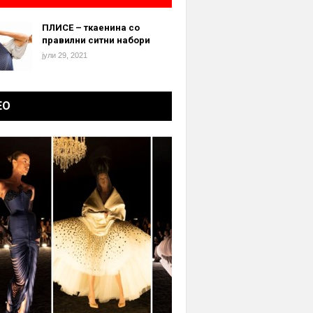
ПЛИСЕ – ткаенина со
правилни ситни набори
јули 29, 2021
ЕО