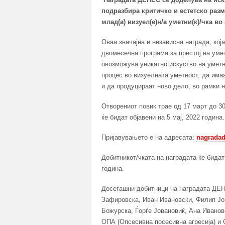
подразбира критичко и естетско раз
млад(а) визуел(е)н/а уметни(к)/чка во
Оваа значајна и независна награда, кој
двомесечна програма за престој на умет
овозможува уникатно искуство на уметн
процес во визуелната уметност, да има
и да продуцираат ново дело, во рамки 
Отворениот повик трае од 17 март до 3
ќе бидат објавени на 5 мај, 2022 година.
Пријавувањето е на адресата:
nagrada
Добитникот/чката на наградата ќе бидат
година.
Досегашни добитници на наградата ДЕН
Зафировска, Иван Ивановски, Филип Јо
Божурска, Ѓорѓе Јовановиќ, Ана Иванов
ОПА (Опсесивна посесивна агресија) и