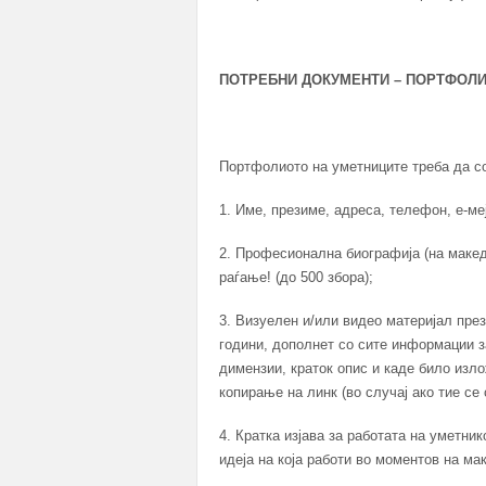
ПОТРЕБНИ ДОКУМЕНТИ – ПОРТФОЛ
Портфолиото на уметниците треба да с
1. Име, презиме, адреса, телефон, е-ме
2. Професионална биографија (на макед
раѓање! (до 500 збора);
3. Визуелен и/или видео материјал пре
години, дополнет со сите информации з
димензии, краток опис и каде било изл
копирање на линк (во случај ако тие с
4. Кратка изјава за работата на уметни
идеја на која работи во моментов на мак