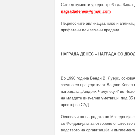
Сите документи уредно треба да бидат 
nagradadenes@gmail.com
Нецелосните апликации, како и апликаци
прифатени или земени предвид.
НАГРАДА ДЕНЕС – НАГРАДА СО ДВ
Во 1990 година Венди В. Луерс, основач
заедно со прецедателот Вацлав Хавел и
наградата „Јиндрих Чалупецки“ во Чехо
на младите визуелни уметници, под 35 
престој во САД.
Основачи на наградата во Македонија с
со Фондацијата за отворено општество в
водството на организација и имплемента