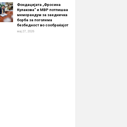
Фондацијата „Фросина
Кулакова“ и МВР потпишаа
меморандум за заедничка
борба за поголема
безбедност во сообраќајот
мај 27, 2026