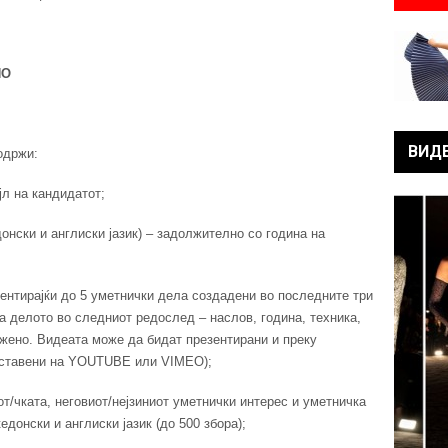
ИО
ВИД
одржи:
јл на кандидатот;
онски и англиски јазик) – задолжително со година на
зентирајќи до 5 уметнички дела создадени во последните три
а делото во следниот редослед – наслов, година, техника,
ожено. Видеата може да бидат презентирани и преку
е ставени на YOUTUBE или VIMEO);
кот/чката, неговиот/нејзиниот уметнички интерес и уметничка
едонски и англиски јазик (до 500 збора);