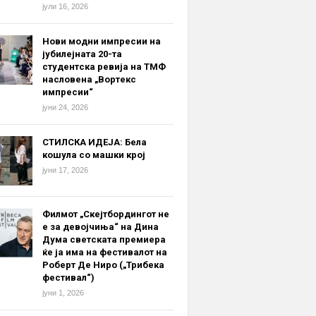
јули 16, 2026
Нови модни импресии на
јубилејната 20-та
студентска ревија на ТМФ
насловена „Вортекс
импресии“
јуни 24, 2026
СТИЛСКА ИДЕЈА: Бела
кошула со машки крој
јуни 17, 2026
Филмот „Скејтбордингот не
е за девојчиња“ на Дина
Дума светската премиера
ќе ја има на фестивалот на
Роберт Де Ниро („Трибека
фестивал“)
јуни 1, 2026