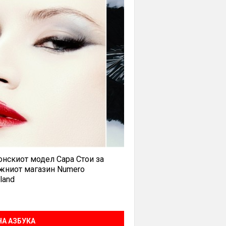
нскиот модел Сара Стои за
жниот магазин Numero
land
А АЗБУКА