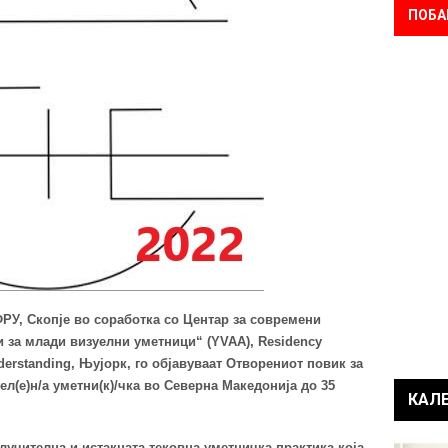
ПОБА
ФРУ, Скопје
во соработка со
Центар за современи
и за млади визуелни уметници“ (
YVAA),
Residency
nderstanding, Њујорк, го
објавува
ат
О
твор
ениот
повик за
уел(е)н/а уметни(к)/чка
во Северна Македонија
до 35
КАЛ
лучителна и истакната тековна уметничка практика која