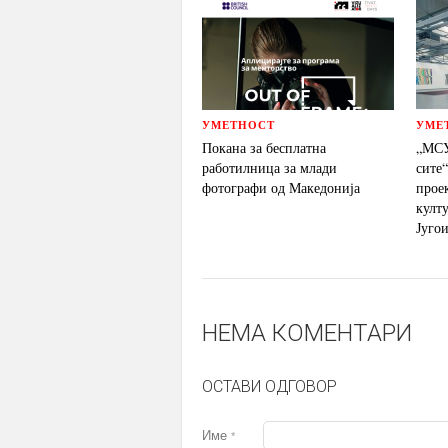
УМЕТНОСТ
УМЕ
Покана за бесплатна
„МСУ
работилница за млади
сите
фотографи од Македонија
прое
култ
Југо
НЕМА КОМЕНТАРИ
ОСТАВИ ОДГОВОР
Име
*