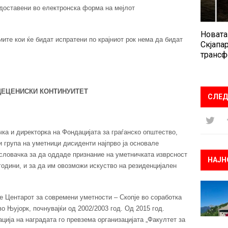
доставени во електронска форма на мејлот
Новата
ите кои ќе бидат испратени по крајниот рок нема да бидат
Скјапар
трансф
ОДЕЦЕНИСКИ КОНТИНУИТЕТ
СЛЕД
ка и директорка на Фондацијата за граѓанско општество,
 група на уметници дисиденти најпрво ја основале
словачка за да оддаде признание на уметничката изврсност
НАЈН
години, и за да им овозможи искуство на резиденцијален
е Центарот за современи уметности – Скопје во соработка
о Њујорк, почнувајќи од 2002/2003 год. Од 2015 год.
ција на наградата го превзема организацијата „Факултет за