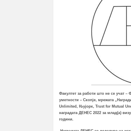
Факултет за работи што не се учат – 
уметности – Скопје, м
режата „Наград
Unlimited, Њујорк,
Trust for Mutual U
наградата
ДЕНЕС
2022
за млад(а) виз
години.
Наградата ДЕНЕС се доделува на иск