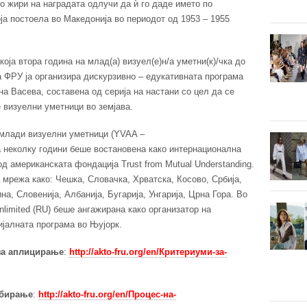
о жири на наградата одлучи да ѝ го даде името по
ја постоела во Македонија во периодот од 1953 – 1955
оја втора година на млад(а) визуел(е)н/а уметни(к)/чка до
а ФРУ ја организира дискурзивно – едукативната програма
а Васева, составена од серија на настани со цел да се
 визуелни уметници во земјава.
 млади визуелни уметници (YVAA –
на неколку години беше востановена како интернационална
д американската фондација Trust from Mutual Understanding.
 мрежа како: Чешка, Словачка, Хрватска, Косово, Србија,
а, Словенија, Албанија, Бугарија, Унгарија, Црна Гора. Во
nlimited (RU) беше ангажирана како организатор на
ијалната програма во Њујорк.
за аплицирање
:
http://akto-fru.org/en/Критериуми-за-
збирање
:
http://akto-fru.org/en/Процес-на-