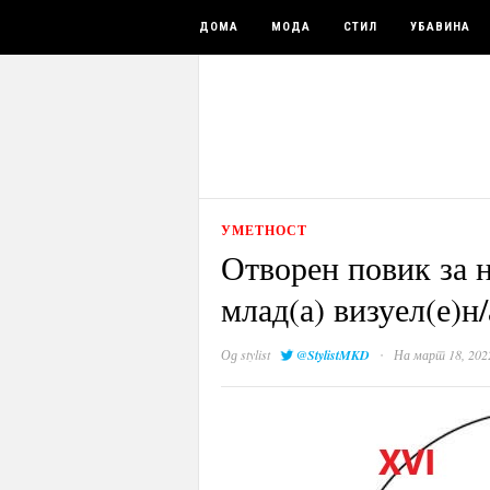
ДОМА
МОДА
СТИЛ
УБАВИНА
УМЕТНОСТ
Отворен повик за 
млад(а) визуел(е)н
·
Од
stylist
@StylistMKD
На март 18, 202