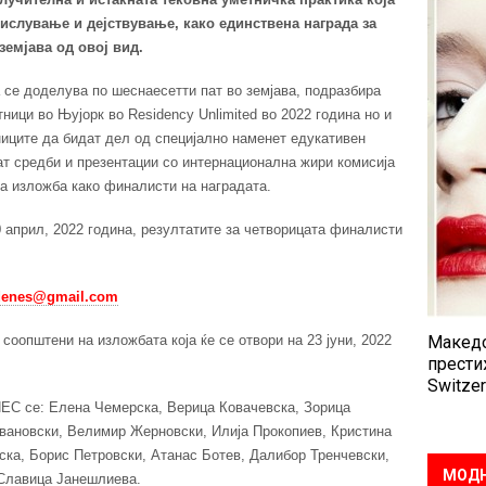
мислување и дејствување
,
како единствена награда за
 земјава од овој вид.
а се доделува по шеснаесетти пат во земјава, подразбира
ници во Њујорк во Residency Unlimited во 2022 година но и
иците да бидат дел од специјално наменет едукативен
ат средби и презентации со интернационална жири комисија
на изложба како финалисти на наградата.
0 април, 2022 година, резултатите за четворицата финалисти
denes@gmail.com
 соопштени на изложбата која ќе се отвори на 23 јуни, 2022
Македо
прести
Switzer
ЕС се: Елена Чемерска, Верица Ковачевска, Зорица
вановски, Велимир Жерновски, Илија Прокопиев, Кристина
ска, Борис Петровски, Атанас Ботев, Далибор Тренчевски,
МОДН
 Славица Јанешлиева.