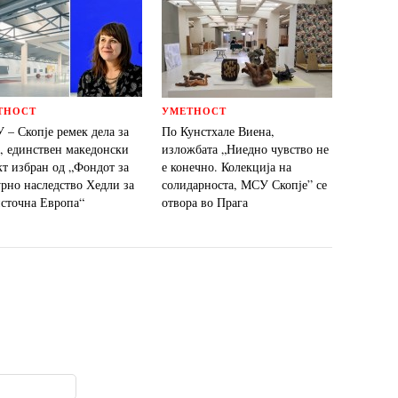
ТНОСТ
УМЕТНОСТ
 – Скопје ремек дела за
По Кунстхале Виена,
“, единствен македонски
изложбата „Ниедно чувство не
кт избран од „Фондот за
е конечно. Колекција на
урно наследство Хедли за
солидарноста, МСУ Скопје” се
источна Европа“
отвора во Прага