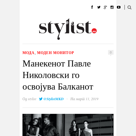
ДОМА
МОДА
СТИЛ
УБАВИНА
ЖИВОТ
КУЛТУРА
@РАБОТА
ГАЛЕРИЈА
ИЗЛОГ
КОНТАКТ
МОДА
МОДЕН МОНИТОР
,
0
Манекенот Павле
Николовски го
освојува Балканот
·
Од
stylist
@StylistMKD
На март 11, 2019