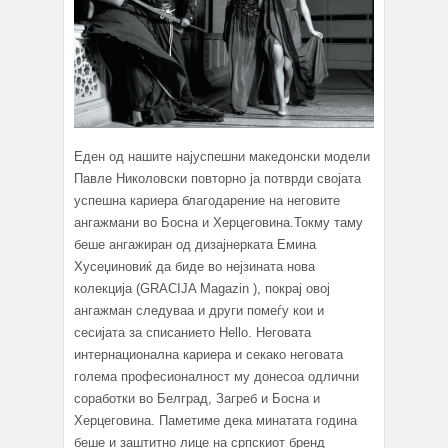
Еден од нашите најуспешни македонски модели
Павле Николовски повторно ја потврди својата
успешна кариера благодарение на неговите
ангажмани во Босна и Херцеговина.Токму таму
беше ангажиран од дизајнeрката Емина
Хусеџиновиќ да биде во нејзината нова
колекција (GRACIJA Magazin ), покрај овој
ангажман следуваа и други помеѓу кои и
сесијата за списанието Hello. Неговата
интернационална кариера и секако неговата
голема професионалност му донесоа одлични
соработки во Белград, Загреб и Босна и
Херцеговина. Паметиме дека минатата година
беше и заштитно лице на српскиот бренд