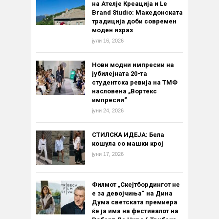
на Ателје Креација и Le
Brand Studio: Македонската
традиција доби современ
моден израз
јули 16, 2026
Нови модни импресии на
јубилејната 20-та
студентска ревија на ТМФ
насловена „Вортекс
импресии“
јуни 24, 2026
СТИЛСКА ИДЕЈА: Бела
кошула со машки крој
јуни 17, 2026
Филмот „Скејтбордингот не
е за девојчиња“ на Дина
Дума светската премиера
ќе ја има на фестивалот на