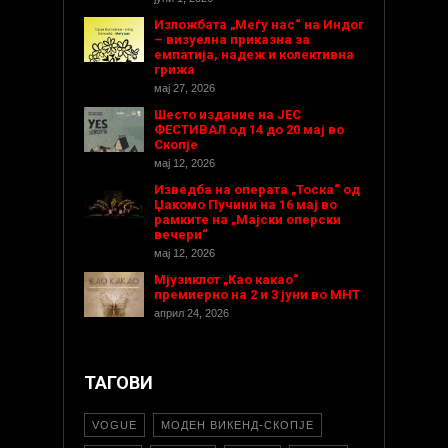
Изложбата „Меѓу нас“ на Индог
– визуелна приказна за
емпатија, надеж и колективна
грижа
мај 27, 2026
Шесто издание на ЈЕС
ФЕСТИВАЛ од 14 до 20 мај во
Скопје
мај 12, 2026
Изведба на операта „Тоска“ од
Џакомо Пучини на 16 мај во
рамките на „Мајски оперски
вечери“
мај 12, 2026
Мјузиклот „Као какао“
премиерно на 2 и 3 јуни во МНТ
април 24, 2026
ТАГОВИ
VOGUE
МОДЕН ВИКЕНД-СКОПЈЕ