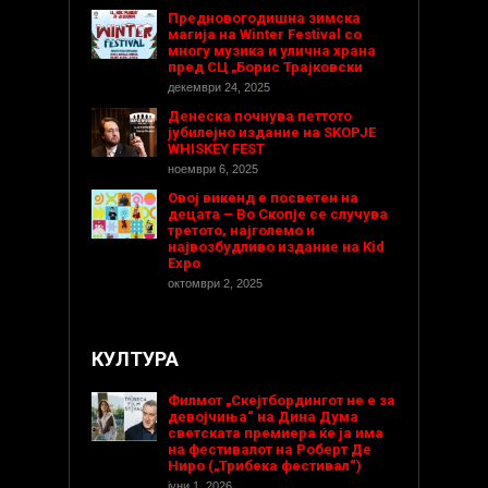
Предновогодишнa зимска
магија на Winter Festival со
многу музика и улична храна
пред СЦ „Борис Трајковски
декември 24, 2025
Денеска почнува петтото
јубилејно издание на SKOPJE
WHISKEY FEST
ноември 6, 2025
Овој викенд е посветен на
децата – Во Скопје се случува
третото, најголемо и
највозбудливо издание на Kid
Expo
октомври 2, 2025
КУЛТУРА
Филмот „Скејтбордингот не е за
девојчиња“ на Дина Дума
светската премиера ќе ја има
на фестивалот на Роберт Де
Ниро („Трибека фестивал“)
јуни 1, 2026