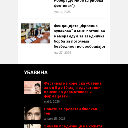
Роберт Де Ниро („Трибека
фестивал“)
јуни 1, 2026
Фондацијата „Фросина
Кулакова“ и МВР потпишаа
меморандум за заедничка
борба за поголема
безбедност во сообраќајот
мај 27, 2026
УБАВИНА
Фестивал на корејска убавина
за од 8 до 10 мај и едукативни
панели со дерматолози и
фармацевти
мај 6, 2026
Совети за пролетен блескав
тен
април 15, 2025
Зимски предизвици на кожата: