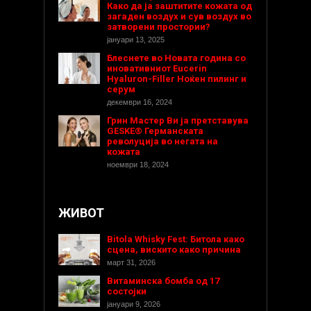
Како да ја заштитите кожата од
загаден воздух и сув воздух во
затворени простории?
јануари 13, 2025
Блеснете во Новата година со
иновативниот Eucerin
Hyaluron-Filler Ноќен пилинг и
серум
декември 16, 2024
Грин Мастер Ви ја претставува
GESKE® Германската
револуција во негата на
кожата
ноември 18, 2024
ЖИВОТ
Bitola Whisky Fest: Битола како
сцена, вискито како причина
март 31, 2026
Витаминска бомба од 17
состојки
јануари 9, 2026