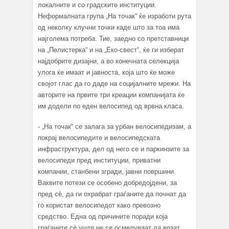
локалните и со градските институции.
Неформалната група „На точак“ ќе изработи рута
од неколку клучни точки каде што за тоа има
најголема потреба. Тие, заедно со претставници
на „Пелистерка“ и на „Еко-свест“, ќе ги изберат
најдобрите дизајни, а во конечната селекција
улога ќе имаат и јавноста, која што ќе може
својот глас да го даде на социјалните мрежи. На
авторите на првите три креации компанијата ќе
им додели по еден велосипед од врвна класа.
- „На точак“ се залага за урбан велосипедизам, а
покрај велосипедите и велосипедската
инфраструктура, дел од него се и паркинзите за
велосипеди пред институции, приватни
компании, станбени згради, јавни површини.
Ваквите потези се особено добредојдени, за
пред сè, да ги охрабрат граѓаните да почнат да
го користат велосипедот како превозно
средство. Една од причините поради која
граѓаните сè уште не се осмелуваат да возат