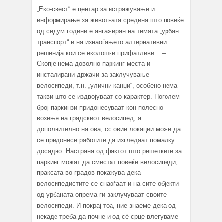
„Еко-свест“ е центар за истражување и
информирање за животната средина што повеќе
од седум години е ангажиран на темата „урбан
транспорт“ и на изнаоѓањето алтернативни
решенија кои се еколошки прифатливи. –
Скопје нема доволно паркинг места и
инсталирани држачи за заклучување
велосипеди, т.н. „улични канџи“, особено нема
такви што се издвојуваат со карактер. Поголем
број паркинзи придонесуваат кон полесно
возење на градскиот велосипед, а
дополнително на ова, со овие локации може да
се придонесе работите да изгледаат помалку
досадно. Настрана од фактот што решетките за
паркинг можат да сместат повеќе велосипеди,
праксата во градов покажува дека
велосипедистите се снаоѓаат и на сите објекти
од урбаната опрема ги заклучуваат своите
велосипеди. И покрај тоа, ние знаеме дека од
некаде треба да почне и од сé срце влегуваме