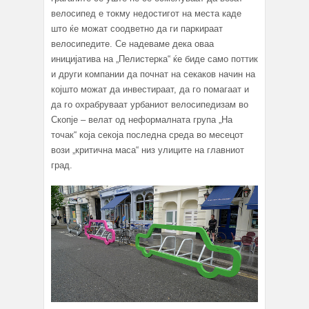
велосипед е токму недостигот на места каде
што ќе можат соодветно да ги паркираат
велосипедите. Се надеваме дека оваа
иницијатива на „Пелистерка“ ќе биде само поттик
и други компании да почнат на секаков начин на
којшто можат да инвестираат, да го помагаат и
да го охрабруваат урбаниот велосипедизам во
Скопје – велат од неформалната група „На
точак“ која секоја последна среда во месецот
вози „критична маса“ низ улиците на главниот
град.