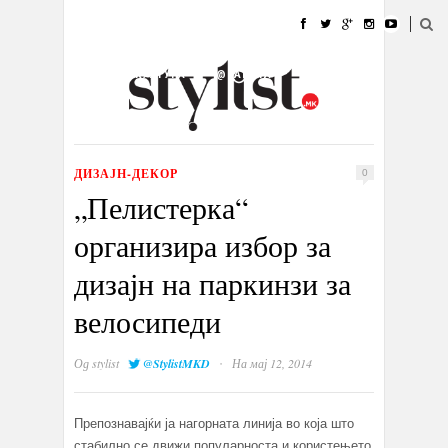
ДОМА
МОДА
СТИЛ
УБАВИНА
ЖИВОТ
КУЛТУРА
@РАБОТА
ГАЛЕРИЈА
ИЗЛОГ
КОНТАКТ
ДИЗАЈН-ДЕКОР
0
„Пелистерка“
организира избор за
дизајн на паркинзи за
велосипеди
·
Од
stylist
@StylistMKD
На мај 12, 2014
Препознавајќи ја нагорната линија во која што
стабилно се движи популарноста и користењето