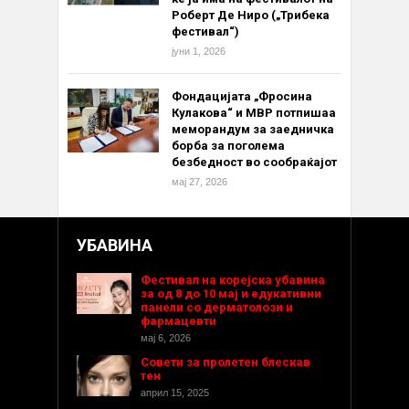
Роберт Де Ниро („Трибека
фестивал“)
јуни 1, 2026
Фондацијата „Фросина
Кулакова“ и МВР потпишаа
меморандум за заедничка
борба за поголема
безбедност во сообраќајот
мај 27, 2026
УБАВИНА
Фестивал на корејска убавина
за од 8 до 10 мај и едукативни
панели со дерматолози и
фармацевти
мај 6, 2026
Совети за пролетен блескав
тен
април 15, 2025