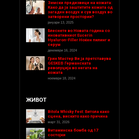
Зимски предизвици на кожата:
Како да ја заштитите кожата од
загаден воздух и сув воздух во
затворени простории?
јануари 13, 2025
Блеснете во Новата година со
иновативниот Eucerin
Hyaluron-Filler Ноќен пилинг и
серум
декември 16, 2024
Грин Мастер Ви ја претставува
GESKE® Германската
револуција во негата на
кожата
ноември 18, 2024
ЖИВОТ
Bitola Whisky Fest: Битола како
сцена, вискито како причина
март 31, 2026
Витаминска бомба од 17
состојки