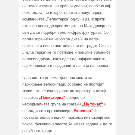
на велосипедите во урбани услови, особено кај
помладата, но и кај останатата популација,
компанијата „Пелистерка“ одлучи да испрати
отворен повик до креативците во Македонија со
цел да се подобри вело-инфраструктурата. Со
организирање на избор за дизајн на вело-
паркизни и нивно поставување во градот Скопје,
„Пелистерка“ ќе го поттикне и помoгне урбаниот
велосипедизам, како еден од најпрактичните,
најеколошките и најздравите начини на превоз.
Главниот град нема доволно места за
паркирање велосипеди, особено не постојат
такви што се издвојуваат по карактер и дизајн,
па затоа
„Пелистерка“
заедно со
неформалната група на граѓани
„На точак“
и
невладината организација
„Екосвест“
ќе
постават велосипедски паркинзи низ Скопје кои
покрај функционалноста ќе имаат задача и да го
разубават градот.