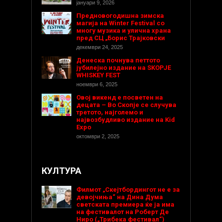
јануари 9, 2026
Предновогодишнa зимска
магија на Winter Festival со
многу музика и улична храна
пред СЦ „Борис Трајковски
декември 24, 2025
Денеска почнува петтото
јубилејно издание на SKOPJE
WHISKEY FEST
ноември 6, 2025
Овој викенд е посветен на
децата – Во Скопје се случува
третото, најголемо и
највозбудливо издание на Kid
Expo
октомври 2, 2025
КУЛТУРА
Филмот „Скејтбордингот не е за
девојчиња“ на Дина Дума
светската премиера ќе ја има
на фестивалот на Роберт Де
Ниро („Трибека фестивал“)