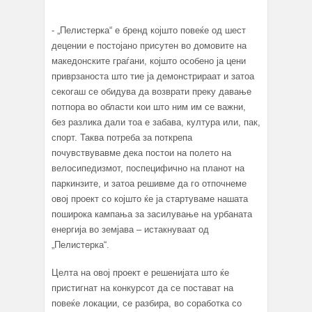
- „Пелистерка“ е бренд којшто повеќе од шест
децении е постојано присутен во домовите на
македонските граѓани, којшто особено ја цени
приврзаноста што тие ја демонстрираат и затоа
секогаш се обидува да возврати преку давање
потпора во области кои што ним им се важни,
без разлика дали тоа е забава, култура или, пак,
спорт. Таква потреба за поткрепа
почувствувавме дека постои на полето на
велосипедизмот, поспецифично на планот на
паркинзите, и затоа решивме да го отпочнеме
овој проект со којшто ќе ја стартуваме нашата
поширока кампања за засилување на урбаната
енергија во земјава – истакнуваат од
„Пелистерка“.
Целта на овој проект е решенијата што ќе
пристигнат на конкурсот да се постават на
повеќе локации, се разбира, во соработка со