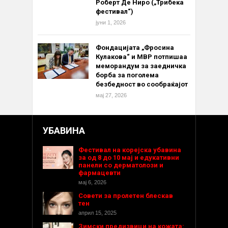
Роберт Де Ниро („Трибека
фестивал“)
јуни 1, 2026
Фондацијата „Фросина
Кулакова“ и МВР потпишаа
меморандум за заедничка
борба за поголема
безбедност во сообраќајот
мај 27, 2026
УБАВИНА
Фестивал на корејска убавина
за од 8 до 10 мај и едукативни
панели со дерматолози и
фармацевти
мај 6, 2026
Совети за пролетен блескав
тен
април 15, 2025
Зимски предизвици на кожата: