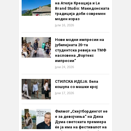
на Ателје Креација и Le
Brand Studio: Македонската
традиција доби современ
моден израз
јули 16, 2026
Нови модни импресии на
јубилејната 20-та
студентска ревија на ТМФ
насловена „Вортекс
импресии“
јуни 24, 2026
СТИЛСКА ИДЕЈА: Бела
кошула со машки крој
јуни 17, 2026
Филмот „Скејтбордингот не
е за девојчиња“ на Дина
Дума светската премиера
ќе ја има на фестивалот на