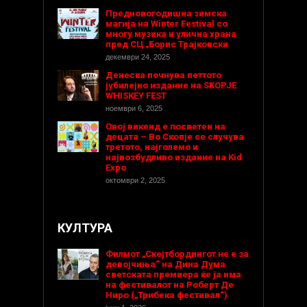
Предновогодишнa зимска
магија на Winter Festival со
многу музика и улична храна
пред СЦ „Борис Трајковски
декември 24, 2025
Денеска почнува петтото
јубилејно издание на SKOPJE
WHISKEY FEST
ноември 6, 2025
Овој викенд е посветен на
децата – Во Скопје се случува
третото, најголемо и
највозбудливо издание на Kid
Expo
октомври 2, 2025
КУЛТУРА
Филмот „Скејтбордингот не е за
девојчиња“ на Дина Дума
светската премиера ќе ја има
на фестивалот на Роберт Де
Ниро („Трибека фестивал“)