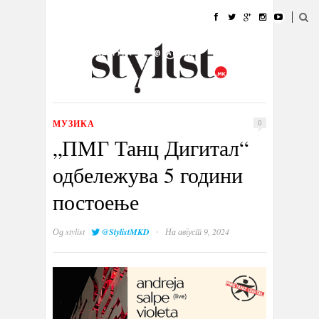
ДОМА
МОДА
СТИЛ
УБАВИНА
ЖИВОТ
КУЛТУРА
@РАБОТА
ГАЛЕРИЈА
ИЗЛОГ
КОНТАКТ
МУЗИКА
0
„ПМГ Танц Дигитал“
одбележува 5 години
постоење
·
Од
stylist
@StylistMKD
На август 9, 2024