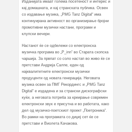
Изданијата имаат голема посетеност и интерес и
кај домашната, и кај странската публика. Освен
со издавање музика, „PMG Tanz Digital“ има
континуирана активност во организирање бројни
промотивни музички настани, програми и
клупски вечери.
Настанот ќе се одбележи со електронска
музичка програма во „P_inn“ во Старата скопска
чаршија. За првпат со соло настап во живо ќе се
претстави Андреја Салпе, еден од
најквалитетните електронски музички
продуценти од новата генерација. Неговата
музика освен за ПМГ Рекордингс и „PMG Tanz
Digital“ е издадена и за странски дискографски
куќи, а неговата потреба за креирање современ
електронски звук е присутна и во работата, како
дел од музичко-поетскиот проект „Поетроника“.
Во рамки на програмата со диџеј сет ќе се
претстави и Виолета Качакова.