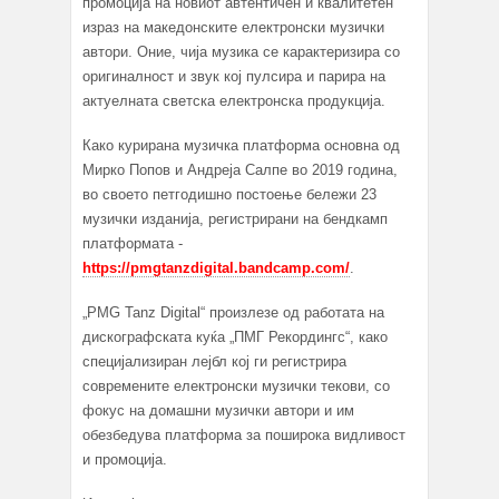
промоција на новиот автентичен и квалитетен
израз на македонските електронски музички
автори. Оние, чија музика се карактеризира со
оригиналност и звук кој пулсира и парира на
актуелната светска електронска продукција.
Како курирана музичка платформа основна од
Мирко Попов и Андреја Салпе во 2019 година,
во своето петгодишно постоење бележи 23
музички изданија, регистрирани на бендкамп
платформата -
https://pmgtanzdigital.bandcamp.com/
.
„PMG Tanz Digital“ произлезе од работата на
дискографската куќа „ПМГ Рекордингс“, како
специјализиран лејбл кој ги регистрира
современите електронски музички текови, со
фокус на домашни музички автори и им
обезбедува платформа за поширока видливост
и промоција.