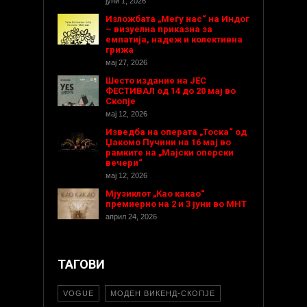
јуни 1, 2026
Изложбата „Меѓу нас“ на Индог
– визуелна приказна за
емпатија, надеж и колективна
грижа
мај 27, 2026
Шесто издание на ЈЕС
ФЕСТИВАЛ од 14 до 20 мај во
Скопје
мај 12, 2026
Изведба на операта „Тоска“ од
Џакомо Пучини на 16 мај во
рамките на „Мајски оперски
вечери“
мај 12, 2026
Мјузиклот „Као какао“
премиерно на 2 и 3 јуни во МНТ
април 24, 2026
ТАГОВИ
VOGUE
МОДЕН ВИКЕНД-СКОПЈЕ