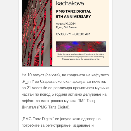
На 10 август (сабота), во градината на кафулето
„P_inn“ во Старата скопска чаршија, со почеток
во 21 часот ќе се реализира промотивен музички
настан по повод 5 години активно делување на
лејблот за електронска музика ПМГ Танц
Дигитал (PMG Tanz Digital).
„PMG Tanz Digital“ се јавува како одговор на
потребите за регистрирање, издавање и