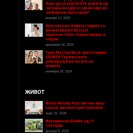
Како да ја заштитите кожата од
загаден воздух и сув воздух во
затворени простории?
јануари 13, 2025
Блеснете во Новата година со
иновативниот Eucerin
Hyaluron-Filler Ноќен пилинг и
серум
декември 16, 2024
Грин Мастер Ви ја претставува
GESKE® Германската
револуција во негата на
кожата
ноември 18, 2024
ЖИВОТ
Bitola Whisky Fest: Битола како
сцена, вискито како причина
март 31, 2026
Витаминска бомба од 17
состојки
јануари 9, 2026