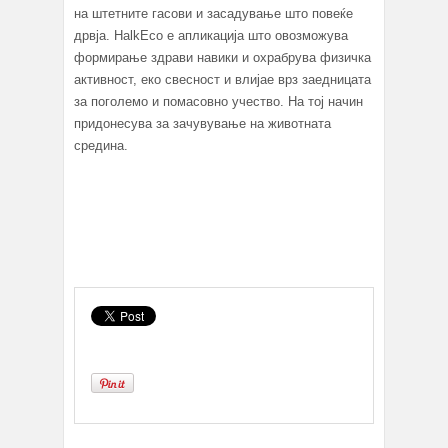
на штетните гасови и засадување што повеќе
дрвја. HalkEco е апликација што овозможува
формирање здрави навики и охрабрува физичка
активност, еко свесност и влијае врз заедницата
за поголемо и помасовно учество. На тој начин
придонесува за зачувување на животната
средина.