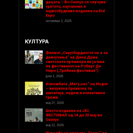
децата – Во Скопје се случува
третото, најголемо и
највозбудливо издание на Kid
Expo
октомври 2, 2025
КУЛТУРА
Филмот „Скејтбордингот не е за
девојчиња“ на Дина Дума
светската премиера ќе ја има
на фестивалот на Роберт Де
Ниро („Трибека фестивал“)
јуни 1, 2026
Изложбата „Меѓу нас“ на Индог
– визуелна приказна за
емпатија, надеж и колективна
грижа
мај 27, 2026
Шесто издание на ЈЕС
ФЕСТИВАЛ од 14 до 20 мај во
Скопје
мај 12, 2026
Изведба на операта „Тоска“ од