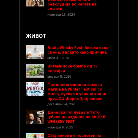
револуција во негата на
кожата
ноември 18, 2024
ЖИВОТ
Bitola Whisky Fest: Битола како
сцена, вискито како причина
март 31, 2026
Витаминска бомба од 17
состојки
јануари 9, 2026
Предновогодишнa зимска
магија на Winter Festival со
многу музика и улична храна
пред СЦ „Борис Трајковски
декември 24, 2025
Денеска почнува петтото
јубилејно издание на SKOPJE
WHISKEY FEST
ноември 6, 2025
Овој викенд е посветен на