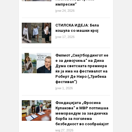
импресии“
јуни 24, 2026
СТИЛСКА ИДЕЈА: Бела
кошула со машки крој
јуни 17, 2026
Филмот „Скејтбордингот не
е за девојчиња“ на Дина
Дума светската премиера
ќе ја има на фестивалот на
Роберт Де Ниро („Трибека
фестивал“)
јуни 1, 2026
Фондацијата „Фросина
Кулакова“ и МВР потпишаа
меморандум за заедничка
борба за поголема
безбедност во сообраќајот
мај 27, 2026