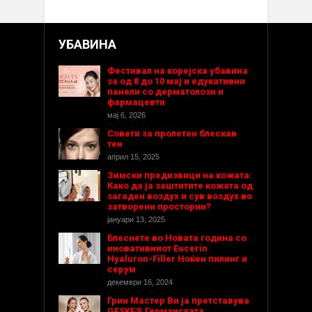
УБАВИНА
Фестивал на корејска убавина
за од 8 до 10 мај и едукативни
панели со дерматолози и
фармацевти
мај 6, 2026
Совети за пролетен блескав
тен
април 15, 2025
Зимски предизвици на кожата:
Како да ја заштитите кожата од
загаден воздух и сув воздух во
затворени простории?
јануари 13, 2025
Блеснете во Новата година со
иновативниот Eucerin
Hyaluron-Filler Ноќен пилинг и
серум
декември 16, 2024
Грин Мастер Ви ја претставува
GESKE® Германската