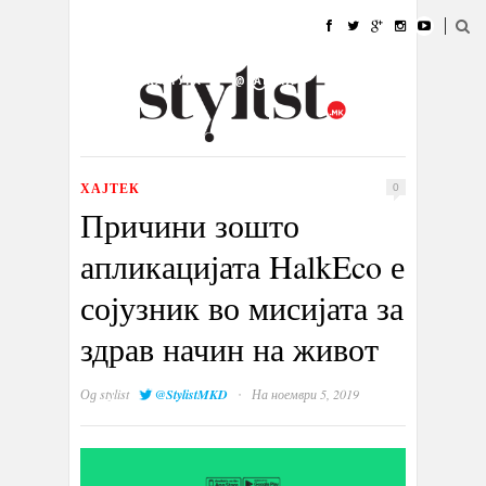
ДОМА
МОДА
СТИЛ
УБАВИНА
ЖИВОТ
КУЛТУРА
@РАБОТА
ГАЛЕРИЈА
ИЗЛОГ
КОНТАКТ
ХАЈТЕК
0
Причини зошто
апликацијата HalkEco е
сојузник во мисијата за
здрав начин на живот
·
Од
stylist
@StylistMKD
На ноември 5, 2019