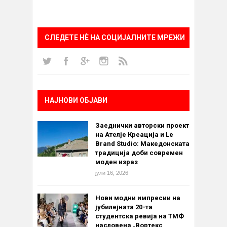
СЛЕДЕТЕ НÈ НА СОЦИЈАЛНИТЕ МРЕЖИ
НАЈНОВИ ОБЈАВИ
Заеднички авторски проект
на Ателје Креација и Le
Brand Studio: Македонската
традиција доби современ
моден израз
јули 16, 2026
Нови модни импресии на
јубилејната 20-та
студентска ревија на ТМФ
насловена „Вортекс