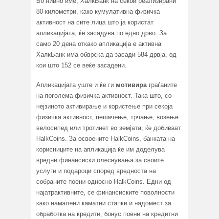
Во нивно име, ХалкБанк на секои реализирани
80 километри, како кумулативна физичка
активност на сите лица што ја користат
апликацијата, ќе засадува по едно дрво. За
само 20 дена откако апликација е активна
ХалкБанк има обврска да засади 584 дрвја, од
кои што 152 се веќе засадени.
Апликацијата уште и ќе ги
мотивира
граѓаните
на поголема физичка активност. Така што, со
нејзиното активирање и користење при секоја
физичка активност, пешачење, трчање, возење
велосипед или тротинет во земјата, ќе добиваат
HalkCoins. За освоените HalkCoins, банката на
корисниците на апликација ќе им доделува
вредни финансиски олеснувања за своите
услуги и подароци според вредноста на
собраните поени односно HalkCoins. Едни од
најатрактивните, се финансиските поволности
како намалени каматни стапки и надомест за
обработка на кредити, бонус поени на кредитни