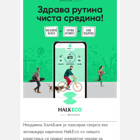
Неодамна ХалкБанк ја лансираа својата еко
апликација наречена HalkEco со чиешто
користење се прават конкретни чекори за