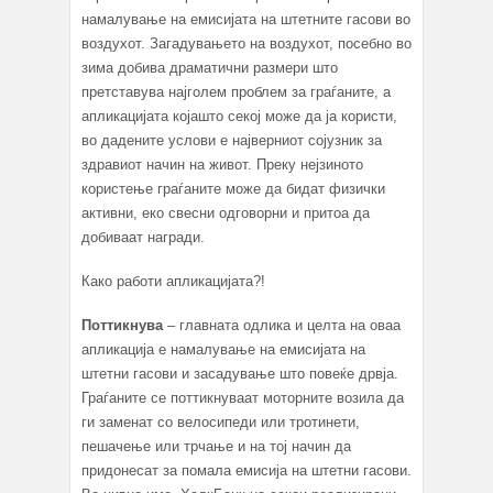
намалување на емисијата на штетните гасови во
воздухот. Загадувањето на воздухот, посебно во
зима добива драматични размери што
претставува најголем проблем за граѓаните, а
апликацијата којашто секој може да ја користи,
во дадените услови е најверниот сојузник за
здравиот начин на живот. Преку нејзиното
користење граѓаните може да бидат физички
активни, еко свесни одговорни и притоа да
добиваат награди.
Како работи апликацијата?!
Поттикнува
– главната одлика и целта на оваа
апликација е намалување на емисијата на
штетни гасови и засадување што повеќе дрвја.
Граѓаните се поттикнуваат моторните возила да
ги заменат со велосипеди или тротинети,
пешачење или трчање и на тој начин да
придонесат за помала емисија на штетни гасови.