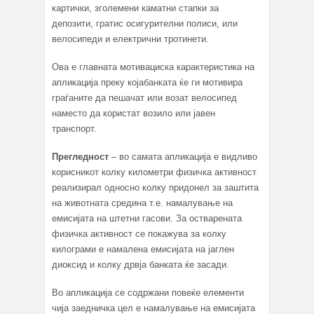
картички, зголемени каматни стапки за
депозити, гратис осигурителни полиси, или
велосипеди и електрични тротинети.
Ова е главната мотивациска карактеристика на
апликација преку којабанката ќе ги мотивира
граѓаните да пешачат или возат велосипед
наместо да користат возило или јавен
транспорт.
Прегледност
– во самата апликација е видливо
корисникот колку километри физичка активност
реализирал односно колку придонел за заштита
на животната средина т.е. намалување на
емисијата на штетни гасови. За остварената
физичка активност се покажува за колку
килограми е намалена емисијата на јаглен
диоксид и колку дрвја банката ќе засади.
Во апликација се содржани повеќе елементи
чија заедничка цел е намалување на емисијата