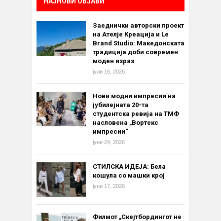
НАЈНОВИ ОБЈАВИ
Заеднички авторски проект
на Ателје Креација и Le
Brand Studio: Македонската
традиција доби современ
моден израз
јули 16, 2026
Нови модни импресии на
јубилејната 20-та
студентска ревија на ТМФ
насловена „Вортекс
импресии“
јуни 24, 2026
СТИЛСКА ИДЕЈА: Бела
кошула со машки крој
јуни 17, 2026
Филмот „Скејтбордингот не