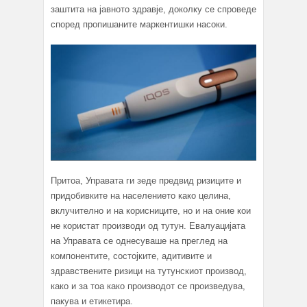
заштита на јавното здравје, доколку се спроведе
според пропишаните маркентишки насоки.
Притоа, Управата ги зеде предвид ризиците и
придобивките на населението како целина,
вклучително и на корисниците, но и на оние кои
не користат производи од тутун. Евалуацијата
на Управата се однесуваше на преглед на
компонентите, состојките, адитивите и
здравствените ризици на тутунскиот производ,
како и за тоа како производот се произведува,
пакува и етикетира.