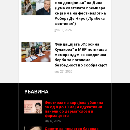
е за девојчиња“ на Дина
Дума светската премиера
ќе ја има на фестивалот на
Роберт Де Ниро („Трибека
фестивал“)
јуни 1, 2026
Фондацијата „Фросина
Кулакова“ и МВР потпишаа
меморандум за заедничка
борба за поголема
безбедност во сообраќајот
мај 27, 2026
УБАВИНА
Фестивал на корејска убавина
за од 8 до 10 мај и едукативни
панели со дерматолози и
фармацевти
мај 6, 2026
Совети за пролетен блескав