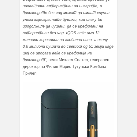
иновативни алтернативи на цигарите, а
производите без чад можат да имаат клучна
улога кај
возрасните пушачи, кои инаку би
продолжиле да пушат, да се префрлат на
алтернативи без чад.
IQOS
веќе има 12
милиони корисници на глобално ниво, а околу
8,8 милиони пушачи во светот од
51
земји каде
тој се продава веќе се префрлија на
производот“,
вели Михаел Солтер, генерален
директор на Филип Морис Тутунски Комбинат
Прилеп.