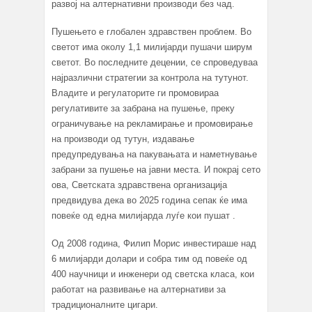
развој на алтернативни производи без чад.
Пушењето е глобален здравствен проблем. Во
светот има околу 1,1 милијарди пушачи ширум
светот. Во последните децении, се спроведуваа
најразлични стратегии за контрола на тутунот.
Владите и регулаторите ги промовираа
регулативите за забрана на пушење, преку
ограничување на рекламирање и промовирање
на производи од тутун, издавање
предупредувања на пакувањата и наметнување
забрани за пушење на јавни места. И покрај сето
ова, Светската здравствена организација
предвидува дека во 2025 година сепак ќе има
повеќе од една милијарда луѓе кои пушат .
Од 2008 година, Филип Морис инвестираше над
6 милијарди долари и собра тим од повеќе од
400 научници и инженери од светска класа, кои
работат на развивање на алтернативи за
традиционалните цигари.