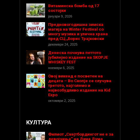
Витаминска бомба од 17
состојки
јануари 9, 2026
Предновогодишнa зимска
магија на Winter Festival со
многу музика и улична храна
пред СЦ „Борис Трајковски
декември 24, 2025
Денеска почнува петтото
јубилејно издание на SKOPJE
WHISKEY FEST
ноември 6, 2025
Овој викенд е посветен на
децата – Во Скопје се случува
третото, најголемо и
највозбудливо издание на Kid
Expo
октомври 2, 2025
КУЛТУРА
Филмот „Скејтбордингот не е за
девојчиња“ на Дина Дума