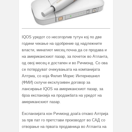
IQOS уредот со несогорлив тутун кој по две
години чекање на одобрение од надлежните
власти, минатиот месец почна да се продава и
на американскиот пазар, за почеток во Атланта,
од овој месец е достапен и во Ричмонд. Со ова
се потврдуват очекувањата на компанијата
Алтриа, со која Филип Морис Интернешнел
(ФМИ) склучи ексклузивен договор за
лансирање IQOS на американскиот пазар, за
брза експанзија на продажбата на уредот на
американскиот пазар.
Експанзијата кон Ричмонд доаѓа откако Алтрија
за прв пат го претстави производот во САД со
отворање на првата продавница во Атланта на