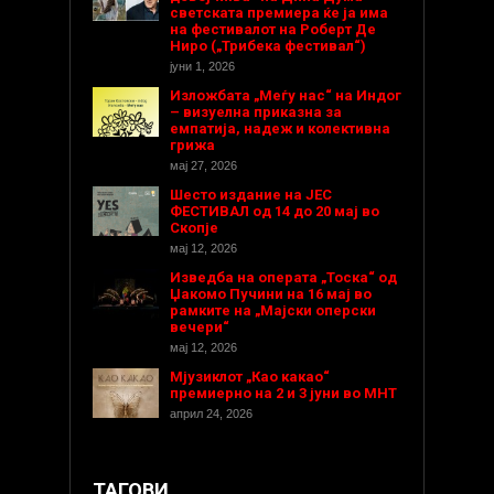
светската премиера ќе ја има
на фестивалот на Роберт Де
Ниро („Трибека фестивал“)
јуни 1, 2026
Изложбата „Меѓу нас“ на Индог
– визуелна приказна за
емпатија, надеж и колективна
грижа
мај 27, 2026
Шесто издание на ЈЕС
ФЕСТИВАЛ од 14 до 20 мај во
Скопје
мај 12, 2026
Изведба на операта „Тоска“ од
Џакомо Пучини на 16 мај во
рамките на „Мајски оперски
вечери“
мај 12, 2026
Мјузиклот „Као какао“
премиерно на 2 и 3 јуни во МНТ
април 24, 2026
ТАГОВИ