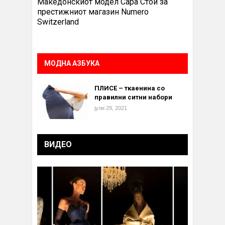
Македонскиот модел Сара Стои за
престижниот магазин Numero
Switzerland
МОДНА АЗБУКА
ПЛИСЕ – ткаенина со
правилни ситни набори
јули 29, 2021
ВИДЕО