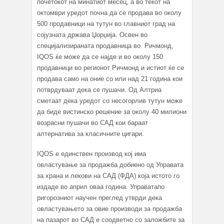
почетокот на минатиот месец, а во текот на
октомври уредот почна да се продава во околу
500 продавници на тутун во главниот град на
сојузната држава Џорџија. Освен во
специјализираната продавница во Ричмонд,
IQOS ќе може да се најде и во околу 150
продавници во регионот Ричмонд и истиот ќе се
продава само на оние со или над 21 година кои
потврдуваат дека се пушачи. Од Алтриа
сметаат дека уредот со несогорлив тутун може
да биде вистинско решение за околу 40 милиони
возрасни пушачи во САД кои бараат
алтернатива за класичните цигари.
IQOS е единствен производ кој има
овластување за продажба добиено од Управата
за храна и лекови на САД (ФДА) која истото го
издаде во април оваа година. Управатапо
ригорозниот научен преглед утврди дека
овластувањето за овие производи за продажба
на пазарот во САД е соодветно со заложбите за