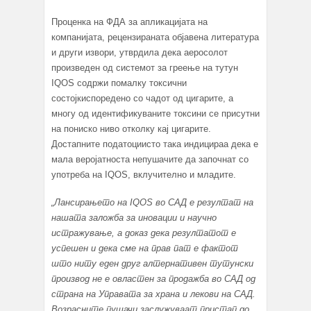
Проценка на ФДА за апликацијата на
компанијата, рецензираната објавена литература
и други извори, утврдила дека аеросолот
произведен од системот за греење на тутун
IQOS содржи помалку токсични
состојкиспоредено со чадот од цигарите, а
многу од идентификуваните токсини се присутни
на пониско ниво отколку кај цигарите.
Достапните податоциисто така индицираа дека е
мала веројатноста непушачите да започнат со
употреба на IQOS, вклучително и младите.
„
Лансирањето на IQOS во САД е резултат на
нашата заложба за иновации и научно
истражување
,
а доказ дека резултатот е
успешен и дека сме на прав пат е фактот
што ниту еден друг алтернативен тутунски
производ не е овластен за продажба во САД од
страна на Управата за храна и лекови на САД
.
Возрасните пушачи заслужуваат пристап до