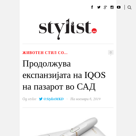
ДОМА
МОДА
СТИЛ
УБАВИНА
ЖИВОТ
КУЛТУРА
@РАБОТА
ГАЛЕРИЈА
ИЗЛОГ
КОНТАКТ
ЖИВОТЕН СТИЛ СО...
0
Продолжува
експанзијата на IQOS
на пазарот во САД
·
Од
stylist
@StylistMKD
На ноември 6, 2019