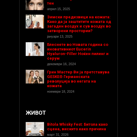
тен
април 15, 2025
Зимски предизвици на кожата:
Како да ја заштитите кожата од
загаден воздух и сув воздух во
затворени простории?
јануари 13, 2025
Блеснете во Новата година со
иновативниот Eucerin
Hyaluron-Filler Ноќен пилинг и
серум
декември 16, 2024
Грин Мастер Ви ја претставува
GESKE® Германската
револуција во негата на
кожата
ноември 18, 2024
ЖИВОТ
Bitola Whisky Fest: Битола како
сцена, вискито како причина
март 31, 2026