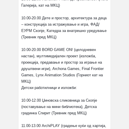
Галерија, кат на МКЦ)
10.00-20.00 Дете и простор, архитектура за деца
– конструкција за истражување и игра, ФАД/
ЕУРМ Скопје, Катедра за внатрешно уредување
(Тревник пред МКЦ)
10.00-20.00 BORD GAME ON! (целодневен
настан), мултимедијален проект (изложба,
проекција, предавање и простор за играње на
друштвени игри), Archona Games, Final Frontier
Games, Lynx Animation Studios (Горниот кат на
МКЦ)
Детски работилници и изложби:
10.00-12.00 Џиновска сликовница за Скопје
(поставување на мини библиотека), Детска
градинка Спирит (Тревник пред МКЦ)
11.00-13.00 ArchiPLAY (градење куќи од хартија,