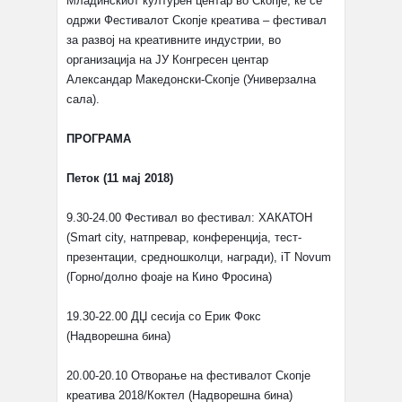
Младинскиот културен центар во Скопје, ќе се
одржи Фестивалот Скопје креатива – фестивал
за развој на креативните индустрии, во
организација на ЈУ Конгресен центар
Александар Македонски-Скопје (Универзална
сала).
ПРОГРАМА
Петок (11 мај 2018)
9.30-24.00 Фестивал во фестивал: ХАКАТОН
(Smart city, натпревар, конференција, тест-
презентации, средношколци, награди), iT Novum
(Горно/долно фоаје на Кино Фросина)
19.30-22.00 ДЏ сесија со Ерик Фокс
(Надворешна бина)
20.00-20.10 Отворање на фестивалот Скопје
креатива 2018/Коктел (Надворешна бина)