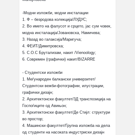
-Модни изложби, модни инсталации
1. Ф – безродова колекција/ЛУДУС;
2. Во името на фалусот и срцето, јас сум човек,
модна инсталација/Јовановска, Намичева;
3. Назад во галаксија/Маригуча;
4. ФЕИТ/Димитровска;
5. С.О.С Брутализам, накит /Vienoology;
6. Современ (графички) накит/BIZARRE
- Студентски изложби
1. Меѓународен балкански универзитет/
Студентски вежби-фотографии, илустрации,
графички дизајн;
2. Архитектонски факултет/3Д транспозиција на
Госпоѓиците од Авињон;
3. Архитектонски факултет/Де Стијл: структури
во простор;
4. Машински факултет/Групна изложба на дела
од студенти на насоката индустриски дизајн