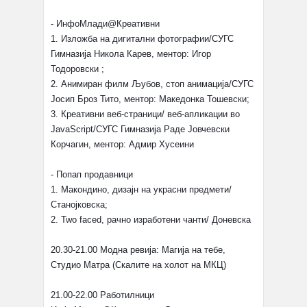
- ИнфоМлади@Креативни
1. Изложба на дигитални фотографии/СУГС
Гимназија Никола Карев, ментор: Игор
Тодоровски ;
2. Анимиран филм Љубов, стоп анимација/СУГС
Јосип Броз Тито, ментор: Македонка Тошевски;
3. Креативни веб-страници/ веб-апликации во
JavaScript/СУГС Гимназија Раде Јовчевски
Корчагин, ментор: Адмир Хусеини
- Попап продавници
1. Макондино, дизајн на украсни предмети/
Станојковска;
2. Two faced, рачно изработени чанти/ Доневска
20.30-21.00 Модна ревија: Магија на тебе,
Студио Матра (Скалите на холот на МКЦ)
21.00-22.00 Работилници