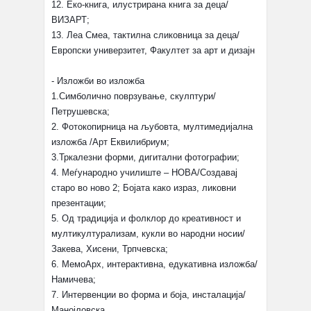
12. Еко-книга, илустрирана книга за деца/
ВИЗАРТ;
13. Леа Смеа, тактилна сликовница за деца/
Европски универзитет, Факултет за арт и дизајн
- Изложби во изложба
1.Симболично поврзување, скулптури/
Петрушевска;
2. Фотокопирница на љубовта, мултимедијална
изложба /Арт Еквилибриум;
3.Тркалезни форми, дигитални фотографии;
4. Меѓународно училиште – НОВА/Создавај
старо во ново 2; Бојата како израз, ликовни
презентации;
5. Од традиција и фолклор до креативност и
мултикултурализам, кукли во народни носии/
Закева, Хисени, Трпчевска;
6. МемоАрх, интерактивна, едукативна изложба/
Намичева;
7. Интервенции во форма и боја, инсталација/
Манојловска