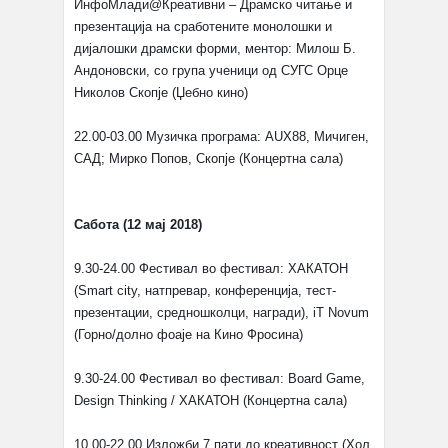
ИнфоМлади@Креативни – Драмско читање и
презентација на сработените монолошки и
дијалошки драмски форми, ментор: Милош Б.
Андоновски, со група ученици од СУГС Орце
Николов Скопје (Џебно кино)
22.00-03.00 Музичка програма: AUX88, Мичиген,
САД; Мирко Попов, Скопје (Концертна сала)
Сабота (12 мај 2018)
9.30-24.00 Фестивал во фестивал: ХАКАТОН
(Smart city, натпревар, конференција, тест-
презентации, средношколци, награди), iT Novum
(Горно/долно фоаје на Кино Фросина)
9.30-24.00 Фестивал во фестивал: Board Game,
Design Thinking / ХАКАТОН (Концертна сала)
10.00-22.00 Изложби 7 пати до креативност (Хол,