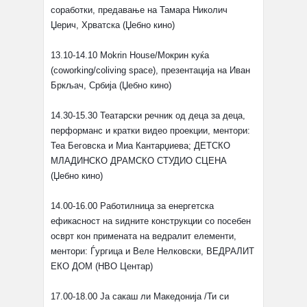
соработки, предавање на Тамара Николич
Џерич, Хрватска (Џебно кино)
13.10-14.10 Mokrin House/Мокрин куќа
(coworking/coliving space), презентација на Иван
Бркљач, Србија (Џебно кино)
14.30-15.30 Театарски речник од деца за деца,
перформанс и кратки видео проекции, ментори:
Теа Беговска и Миа Кантарџиева; ДЕТСКО
МЛАДИНСКО ДРАМСКО СТУДИО СЦЕНА
(Џебно кино)
14.00-16.00 Работилница за енергетска
ефикасност на ѕидните конструкции со посебен
осврт кон примената на ведралит елементи,
ментори: Ѓургица и Веле Нелковски, ВЕДРАЛИТ
ЕКО ДОМ (НВО Центар)
17.00-18.00 Ја сакаш ли Македонија /Ти си