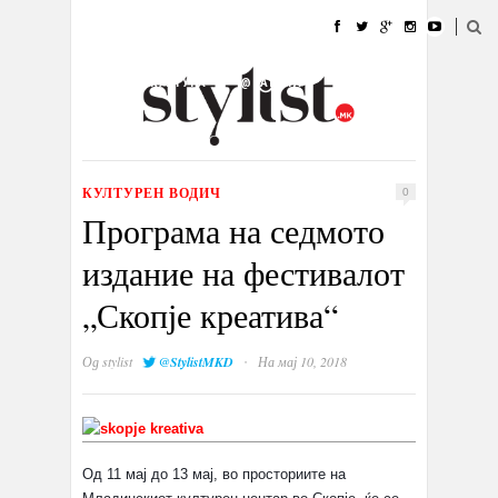
ДОМА
МОДА
СТИЛ
УБАВИНА
ЖИВОТ
КУЛТУРА
@РАБОТА
ГАЛЕРИЈА
ИЗЛОГ
КОНТАКТ
КУЛТУРЕН ВОДИЧ
0
Програма на седмото
издание на фестивалот
„Скопје креатива“
·
Од
stylist
@StylistMKD
На мај 10, 2018
Од 11 мај до 13 мај, во просториите на