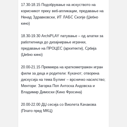
17.30-18.15 Подобрување на искуството на
корисникот преку веб-апликации, предавање на
Ненад Здравковски, ИТ ЛАБС Скопје (Џебно
кино)
18.30-19.30 ArchiPLAY патување – од алатки за
работилница до дизајнирање играчки,
предавање на ПРОЦЕС (архитекти), Србија
(Џебно кино)
20.00-21.15 Премиера на краткометражен игран
филм за деца и родители: Кукачот; отворена
дискусија на тема Булинг – врсничко насилство;
Ментори: Загорка Поп Антоска Андовска и
Владимир Димоски (Кино Фросина)
20.00-22.00 ДЏ сесија со Виолета Качакова
(Плато пред МКЦ)