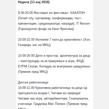
Недела (13 мај 2018)
9.00-20.00 Фестивал во фестивал: ХАКАТОН
(Smart city, натпревар, конференција, тест-
презентации, средношколци, награди), iT Novum
(Горно/долно фоаје на Кино Фросина)
10.00-22.00 Изложби 7 пати до креативност (Хол,
Галерија, кат на МКЦ)
10.00-20.00 Дете и простор, архитектура за деца
– конструкција за истражување и игра, ФАД/
ЕУРМ Скопје, Катедра за внатрешно уредување
(Тревник пред МКЦ)
Детски работилници:
10.00-11.00 Креативна работилница за деца од
претшколска возраст, Читаме во природа!
Читаме низ игра, автори/ментори: Сказнувалка,
учесници: Градинка Мис Попинс (Тревник пред