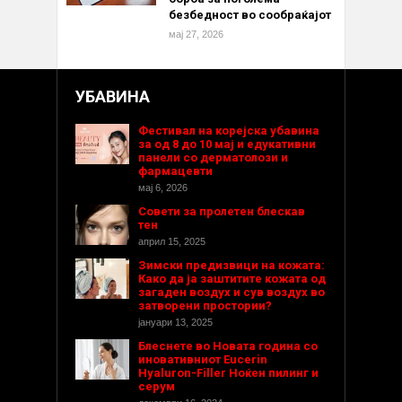
безбедност во сообраќајот
мај 27, 2026
УБАВИНА
Фестивал на корејска убавина
за од 8 до 10 мај и едукативни
панели со дерматолози и
фармацевти
мај 6, 2026
Совети за пролетен блескав
тен
април 15, 2025
Зимски предизвици на кожата:
Како да ја заштитите кожата од
загаден воздух и сув воздух во
затворени простории?
јануари 13, 2025
Блеснете во Новата година со
иновативниот Eucerin
Hyaluron-Filler Ноќен пилинг и
серум