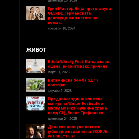
декември 16, 2024
Грин Мастер Ви ја претставува
GESKE® Германската
револуција во негата на
кожата
ноември 18, 2024
ЖИВОТ
Bitola Whisky Fest: Битола како
сцена, вискито како причина
март 31, 2026
Витаминска бомба од 17
состојки
јануари 9, 2026
Предновогодишнa зимска
магија на Winter Festival со
многу музика и улична храна
пред СЦ „Борис Трајковски
декември 24, 2025
Денеска почнува петтото
јубилејно издание на SKOPJE
WHISKEY FEST