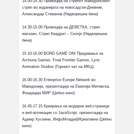
14.00-14.30 Промоција на стрипот Македонскиот
стрип во изданијата на новосадски-Дневник,
Александар Стеванов (Надворешна бина)
14.30-15.00 Промоција на ДЕВЕТКА, стрип
магазин, Стрип Квадрат – Скопје (Надворешна
бина)
15.10-16.00 BORD GAME ON! Предавање на
Archona Games, Final Frontier Games, Lynx
Animation Studios (Горниот кат на МКЦ)
16.00-16.30 Enterprise Europe Network во
Македонија, презентација на Емилија Митевска,
Фондација МИР (Џебно кино)
16.45-17.15 Креирање на модерни веб-страници
и веб-апликации со JavaScript, презентација на
Адмир Хусеини, ИнфоМлади@Креативни (Џебно
кино)