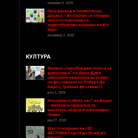
ноември 6, 2025
Овој викенд е посветен на
децата – Во Скопје се случува
третото, најголемо и
највозбудливо издание на Kid
Expo
октомври 2, 2025
КУЛТУРА
Филмот „Скејтбордингот не е за
девојчиња“ на Дина Дума
светската премиера ќе ја има
на фестивалот на Роберт Де
Ниро („Трибека фестивал“)
јуни 1, 2026
Изложбата „Меѓу нас“ на Индог
– визуелна приказна за
емпатија, надеж и колективна
грижа
мај 27, 2026
Шесто издание на ЈЕС
ФЕСТИВАЛ од 14 до 20 мај во
Скопје