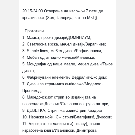
20.15-24.00 Отворање на изложби 7 пати до
креативност (Хол, Галерија, кат на МКЦ):
- Прототипи
1. Мамка, проект дизајн/ДОМИНИУМ;
2. Светлосна врска, мебел дизајн/Зарапчиев;
3. Simple lines, мебел дизајн/Рафаиловски;
4. Мебел од отпадно железо/Миневски;
5. Мондријан од наше маало, мебел дизајн/Гаков
дизајн;
6. Фабрикувани елементи/ Ведралит-Еко дом;
7. Дизајн за керамичка амбалажа/Медалхо-
Пропимед;
8. Македонскиот стрип во изданијата на
новосадски-Дневник/Стеванов со група автори;
9. ДЕВЕТКА, Стрип магазин/Стрип Квадрат;
10. Неонски ноќи, СФ стрип/Благојевиќ, Дукоски;
11. Бирократски лавиринти( _cracy), рачно
изработена книга/Ивановски, Димитрова;