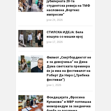
јубилејната 20-та
студентска ревија на ТМФ
насловена „Вортекс
импресии“
јуни 24, 2026
СТИЛСКА ИДЕЈА: Бела
кошула со машки крој
јуни 17, 2026
Филмот „Скејтбордингот не
е за девојчиња“ на Дина
Дума светската премиера
ќе ја има на фестивалот на
Роберт Де Ниро („Трибека
фестивал“)
јуни 1, 2026
Фондацијата „Фросина
Кулакова“ и МВР потпишаа
меморандум за заедничка
борба за поголема