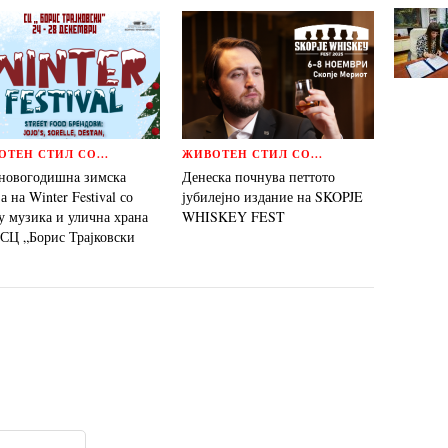
ТЕН СТИЛ СО...
ЖИВОТЕН СТИЛ СО...
новогодишнa зимска
Денеска почнува петтото
а на Winter Festival со
јубилејно издание на SKOPJE
у музика и улична храна
WHISKEY FEST
 СЦ „Борис Трајковски