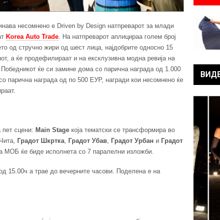
инава несомнено е Driven by Design натпреварот за млади
ат
Korea Auto Trade
. На натпреварот аплицираа голем број
то од стручно жири од шест лица, најдобрите односно 15
от, а ќе продефилираат и на ексклузивна модна ревија на
 Победникот ќе си замине дома со парична награда од 1.000
ВИД
со парична награда од по 500 ЕУР, награди кои несомнено ќе
раат.
 пет сцени:
Main Stage
која тематски се трансформира во
Чита,
Градот Шкртка
,
Градот Убав
,
Градот Урбан
и
Градот
 на МОБ ќе биде исполнета со 7 паралелни изложби.
од 15.00ч а трае до вечерните часови. Поделена е на