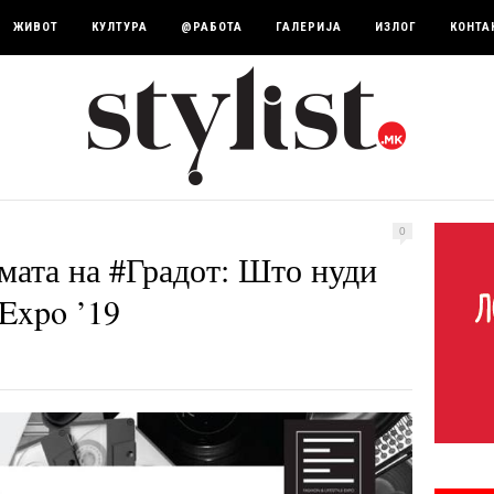
ЖИВОТ
КУЛТУРА
@РАБОТА
ГАЛЕРИЈА
ИЗЛОГ
КОНТА
0
мата на #Градот: Што нуди
 Expo ’19