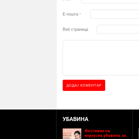
Е-пошта
*
Веб страница
УБАВИНА
Фестивал на
корејска убавина за