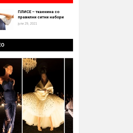
ПЛИСЕ – ткаенина со
правилни ситни набори
јули 29, 2021
ЕО