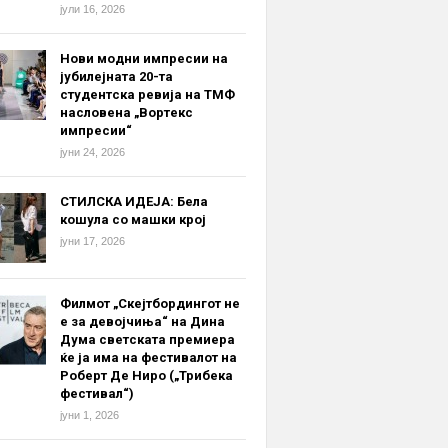
јули 16, 2026
Нови модни импресии на
јубилејната 20-та
студентска ревија на ТМФ
насловена „Вортекс
импресии“
јуни 24, 2026
СТИЛСКА ИДЕЈА: Бела
кошула со машки крој
јуни 17, 2026
Филмот „Скејтбордингот не
е за девојчиња“ на Дина
Дума светската премиера
ќе ја има на фестивалот на
Роберт Де Ниро („Трибека
фестивал“)
јуни 1, 2026