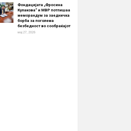
Фондацијата „Фросина
Кулакова“ и МВР потпишаа
меморандум за заедничка
борба за поголема
безбедност во сообраќајот
мај 27, 2026