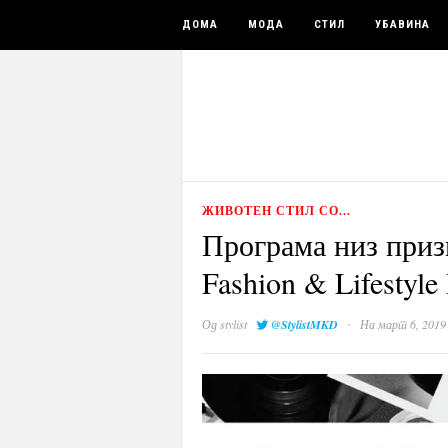
ДОМА
МОДА
СТИЛ
УБАВИНА
ЖИВОТЕН СТИЛ СО...
Програма низ приз
Fashion & Lifestyle
·
Од
stylist
@StylistMKD
На март 6, 2019