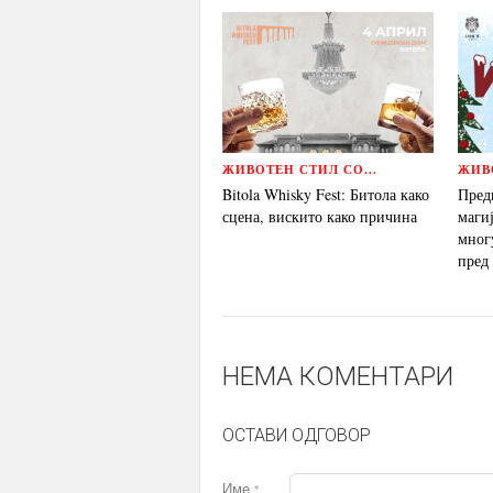
ЖИВОТЕН СТИЛ СО...
ЖИВО
Bitola Whisky Fest: Битола како
Пред
сцена, вискито како причина
магиј
мног
пред
НЕМА КОМЕНТАРИ
ОСТАВИ ОДГОВОР
Име
*