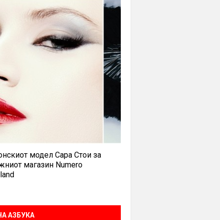
нскиот модел Сара Стои за
жниот магазин Numero
land
А АЗБУКА