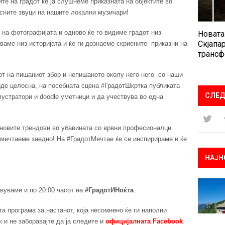
е на градот ќе ја слушнеме приказната на објектите во
асните звуци на нашите локални музичари!
на фотографијата и одново ќе го видиме градот низ
Новата
Скјапар
ваме низ историјата и ќе ги дознаеме скриените приказни на
трансф
от на пишаниот збор и непишаното околу него него со наши
биде целосна, на посебната сцена #ГрадотШкртка публиката
СЛЕД
лустратори и doodle уметници и да учествува во една
јновите трендови во убавината со врвни професионалци.
н мечтаеме заедно! На #ГрадотМечтае ќе се инспирираме и ќе
НАЈН
авуваме и по 20:00 часот на
#
ГрадотИНоќта
.
а програма за настанот, која несомнено ќе ги наполни
 и не заборавајте да ја следите и
официјалната Facebook