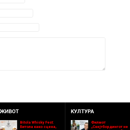
ЖИВОТ
КУЛТУРА
Bitola Whisky Fest:
Филмот
Битола како сцена,
„Скејтбордингот не