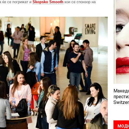
а ќе се погрижат и
Skopsko Smooth
кои се спонзор на
Македо
прести
Switzer
МОДН