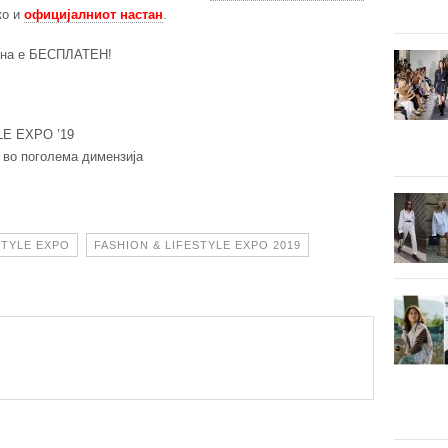
ко и
официјалниот настан
.
дена е БЕСПЛАТЕН!
E EXPO ’19
и во поголема димензија
STYLE EXPO
FASHION & LIFESTYLE EXPO 2019