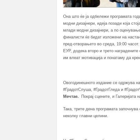
Она што ќе ја одбележи програмата год
модни дизајнери, идеја позади која стој
млади модни дизајнери, а по оценување
финалисти ќе бидат изложени на настан
пред-отворањето во среда, 19:00 часот.
ЕУР, додека второ и трето наградените 
им влеат мотивација и понатаму да креи
Овогодинешното издание се одржува на
#ГрадотСлуша, #ГрадотГледа и #Градот
Мечтае.
Покрај сцените, и Галеријата
Така, трите дена програмата започнува 
неколку главни целини.