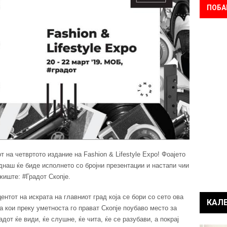
ПОБА
т на четвртото издание на Fashion & Lifestyle Expo! Фоајето
наш ќе биде исполнето со бројни презентации и настапи чии
жиште: #Градот Скопје.
ентот на искрата на главниот град која се бори со сето ова
КАЛ
 кои преку уметноста го прават Скопје поубаво место за
дот ќе види, ќе слушне, ќе чита, ќе се разубави, а покрај