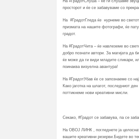
На #ГрадотСлуша – ќе ги слушаме звуцит
просторот и ќе се забавуваме со прекр
На #ГрадотГледа ќе нурнеме во светот 
призмата на нашите фотографи, ќе пату
градот.
На #ГрадотЧита – ќе навлеземе во свет
добро познати автори. За магијата да 
ќе може да ги види младите сликари, и
поинаква визуелна авантура!
На #ГрадотУбав ќе се запознаеме со на
Како јаготка на шлагот, последниот де
поттикнеме нови креативни мисли.
Секако, #Градот се забавува, па се заб
На ОВОЈ ЛИНК , погледнете ја целоснат
вашите креативни резерви.Бидете во тек