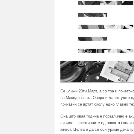
Се ближи 20ти Март, а со тоа и почетоко
на Македонската Опера и Балет уште ед
приказни се вртат околу едно главно те
Она што оваа година е поразлично е акц
сивило – креативците од нашата околина
живот. Целта е да се осигураме дека гра