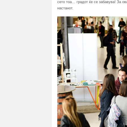
сето тоа… градот ќе се забавува! За ов
настанот.