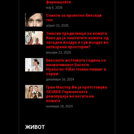
фармацевти
мај 6, 2026
Совети за пролетен блескав
тен
април 15, 2025
Зимски предизвици на кожата:
Како да ја заштитите кожата од
загаден воздух и сув воздух во
затворени простории?
јануари 13, 2025
Блеснете во Новата година со
иновативниот Eucerin
Hyaluron-Filler Ноќен пилинг и
серум
декември 16, 2024
Грин Мастер Ви ја претставува
GESKE® Германската
револуција во негата на
кожата
ноември 18, 2024
ЖИВОТ