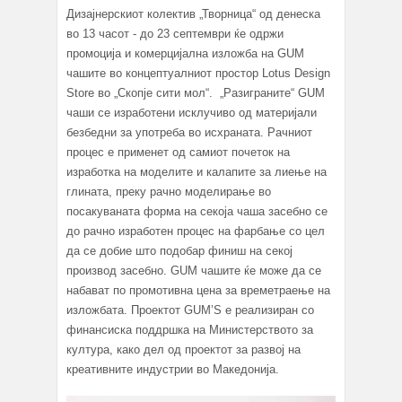
Дизајнерскиот колектив „Творница“ од денеска
во 13 часот - до 23 септември ќе одржи
промоција и комерцијална изложба на GUM
чашите во концептуалниот простор Lotus Design
Store во „Скопје сити мол“. „Разиграните“ GUM
чаши се изработени исклучиво од материјали
безбедни за употреба во исхраната. Рачниот
процес е применет од самиот почеток на
изработка на моделите и калапите за лиење на
глината, преку рачно моделирање во
посакуваната форма на секоја чаша засебно се
до рачно изработен процес на фарбање со цел
да се добие што подобар финиш на секој
производ засебно. GUM чашите ќе може да се
набават по промотивна цена за времетраење на
изложбата. Проектот GUM’S е реализиран со
финансиска поддршка на Министерството за
култура, како дел од проектот за развој на
креативните индустрии во Македонија.