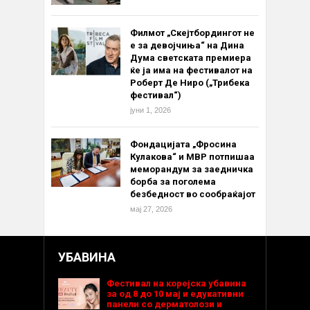
Филмот „Скејтбордингот не
е за девојчиња“ на Дина
Дума светската премиера
ќе ја има на фестивалот на
Роберт Де Ниро („Трибека
фестивал“)
јуни 1, 2026
Фондацијата „Фросина
Кулакова“ и МВР потпишаа
меморандум за заедничка
борба за поголема
безбедност во сообраќајот
мај 27, 2026
УБАВИНА
Фестивал на корејска убавина
за од 8 до 10 мај и едукативни
панели со дерматолози и