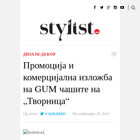
ДОМА
МОДА
СТИЛ
УБАВИНА
ЖИВОТ
КУЛТУРА
@РАБОТА
ГАЛЕРИЈА
ИЗЛОГ
КОНТАКТ
ДИЗАЈН-ДЕКОР
0
Промоција и
комерцијална изложба
на GUM чашите на
„Творница“
·
Од
stylist
@StylistMKD
На септември 20, 2014