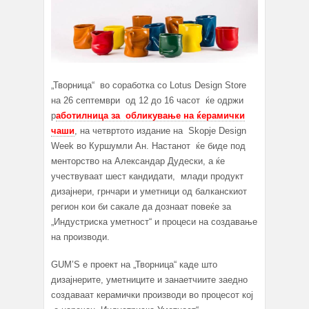
„Творница“ во соработка со Lotus Design Store
на 26 септември од 12 до 16 часот ќе одржи
р
аботилница за обликување на ќерамички
чаши
, на четвртото издание на Skopje Design
Week во Куршумли Ан. Настанот ќе биде под
менторство на Александар Дудески, а ќе
учествуваат шест кандидати, млади продукт
дизајнери, грнчари и уметници oд балканскиот
регион кои би сакале да дознаат повеќе за
„Индустриска уметност“ и процеси на создавање
на производи.
GUM’S е проект на „Творница“ каде што
дизајнерите, уметниците и занаетчиите заедно
создаваат керамички производи во процесот кој