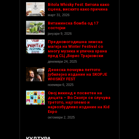
Bitola Whisky Fest: Битола како
сцена, вискито како причина
март 31, 2026
Витаминска бомба од 17
состојки
јануари 9, 2026
Предновогодишнa зимска
магија на Winter Festival со
многу музика и улична храна
пред СЦ „Борис Трајковски
декември 24, 2025
Денеска почнува петтото
јубилејно издание на SKOPJE
WHISKEY FEST
ноември 6, 2025
Овој викенд е посветен на
децата – Во Скопје се случува
третото, најголемо и
највозбудливо издание на Kid
Expo
октомври 2, 2025
КУЛТУРА