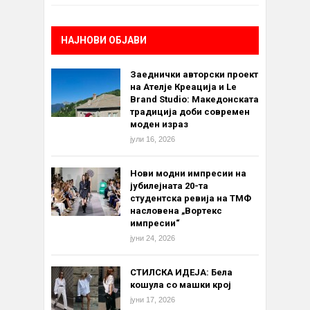
НАЈНОВИ ОБЈАВИ
Заеднички авторски проект
на Ателје Креација и Le
Brand Studio: Македонската
традиција доби современ
моден израз
јули 16, 2026
Нови модни импресии на
јубилејната 20-та
студентска ревија на ТМФ
насловена „Вортекс
импресии“
јуни 24, 2026
СТИЛСКА ИДЕЈА: Бела
кошула со машки крој
јуни 17, 2026