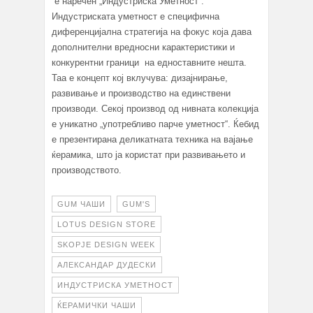
е наречен „Индустриска Уметност“.
Индустриската уметност е специфична
диференцијална стратегија на фокус која дава
дополнителни вредносни карактеристики и
конкурентни граници на едноставните нешта.
Таа е концепт кој вклучува: дизајнирање,
развивање и производство на единствени
производи. Секој производ од нивната колекција
е уникатно „употребливо парче уметност“. Ќебид
е презентирана деликатната техника на вајање
ќерамика, што ја користат при развивањето и
производството.
GUM ЧАШИ
GUM'S
LOTUS DESIGN STORE
SKOPJE DESIGN WEEK
АЛЕКСАНДАР ДУДЕСКИ
ИНДУСТРИСКА УМЕТНОСТ
ЌЕРАМИЧКИ ЧАШИ