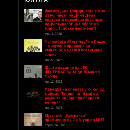
Филмот „Скејтбордингот не е за
девојчиња“ на Дина Дума
светската премиера ќе ја има
на фестивалот на Роберт Де
Ниро („Трибека фестивал“)
јуни 1, 2026
Изложбата „Меѓу нас“ на Индог
– визуелна приказна за
емпатија, надеж и колективна
грижа
мај 27, 2026
Шесто издание на ЈЕС
ФЕСТИВАЛ од 14 до 20 мај во
Скопје
мај 12, 2026
Изведба на операта „Тоска“ од
Џакомо Пучини на 16 мај во
рамките на „Мајски оперски
вечери“
мај 12, 2026
Мјузиклот „Као какао“
премиерно на 2 и 3 јуни во МНТ
април 24, 2026