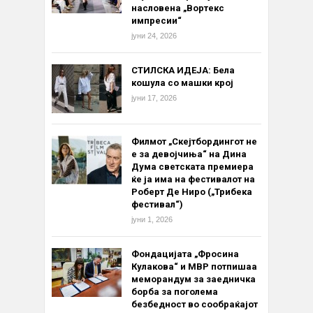
насловена „Вортекс
импресии“
јуни 24, 2026
СТИЛСКА ИДЕЈА: Бела
кошула со машки крој
јуни 17, 2026
Филмот „Скејтбордингот не
е за девојчиња“ на Дина
Дума светската премиера
ќе ја има на фестивалот на
Роберт Де Ниро („Трибека
фестивал“)
јуни 1, 2026
Фондацијата „Фросина
Кулакова“ и МВР потпишаа
меморандум за заедничка
борба за поголема
безбедност во сообраќајот