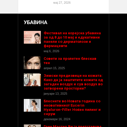
мај 27, 2026
УБАВИНА
Фестивал на корејска убавина
за од 8 до 10 мај и едукативни
панели со дерматолози и
фармацевти
мај 6, 2026
Совети за пролетен блескав
тен
април 15, 2025
Зимски предизвици на кожата:
Како да ја заштитите кожата од
загаден воздух и сув воздух во
затворени простории?
јануари 13, 2025
Блеснете во Новата година со
иновативниот Eucerin
Hyaluron-Filler Ноќен пилинг и
серум
декември 16, 2024
Грин Мастер Ви ја претставува