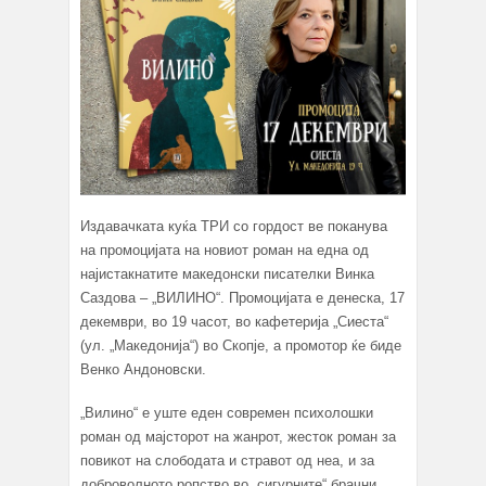
Издавачката куќа ТРИ со гордост ве поканува
на промоцијата на новиот роман на една од
најистакнатите македонски писателки Винка
Саздова – „ВИЛИНО“. Промоцијата е денеска, 17
декември, во 19 часот, во кафетерија „Сиеста“
(ул. „Македонија“) во Скопје, а промотор ќе биде
Венко Андоновски.
„Вилино“ е уште еден современ психолошки
роман од мајсторот на жанрот, жесток роман за
повикот на слободата и стравот од неа, и за
доброволното ропство во „сигурните“ брачни