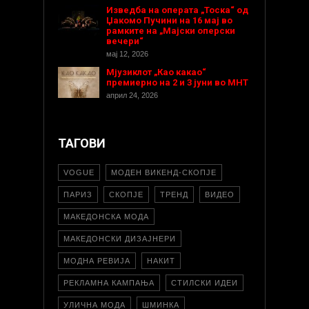
Изведба на операта „Тоска“ од
Џакомо Пучини на 16 мај во
рамките на „Мајски оперски
вечери“
мај 12, 2026
Мјузиклот „Као какао“
премиерно на 2 и 3 јуни во МНТ
април 24, 2026
ТАГОВИ
VOGUE
МОДЕН ВИКЕНД-СКОПЈЕ
ПАРИЗ
СКОПЈЕ
ТРЕНД
ВИДЕО
МАКЕДОНСКА МОДА
МАКЕДОНСКИ ДИЗАЈНЕРИ
МОДНА РЕВИЈА
НАКИТ
РЕКЛАМНА КАМПАЊА
СТИЛСКИ ИДЕИ
УЛИЧНА МОДА
ШМИНКА