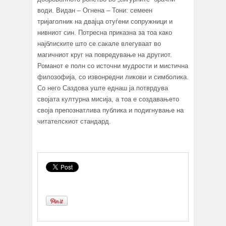
води. Видан – Огнена – Тони: семеен
тријаголник на двајца отуѓени сопружници и
нивниот син. Потресна приказна за тоа како
најблиските што се сакале влегуваат во
магичниот круг на повредување на другиот.
Романот е полн со источни мудрости и мистична
филозофија, со извонредни ликови и симболика.
Со него Саздова уште еднаш ја потврдува
својата културна мисија, а тоа е создавањето
своја препознатлива публика и подигнување на
читателскиот стандард.