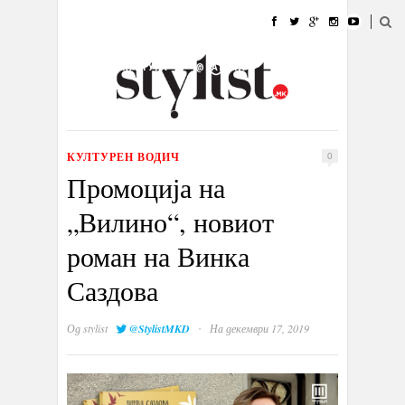
ДОМА
МОДА
СТИЛ
УБАВИНА
ЖИВОТ
КУЛТУРА
@РАБОТА
ГАЛЕРИЈА
ИЗЛОГ
КОНТАКТ
КУЛТУРЕН ВОДИЧ
0
Промоција на
„Вилино“, новиот
роман на Винка
Саздова
·
Од
stylist
@StylistMKD
На декември 17, 2019