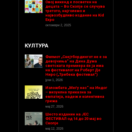
Овој викенд е посветен на
децата – Во Скопје се случува
третото, најголемо и
највозбудливо издание на Kid
Expo
октомври 2, 2025
КУЛТУРА
Филмот „Скејтбордингот не е за
девојчиња“ на Дина Дума
светската премиера ќе ја има
на фестивалот на Роберт Де
Ниро („Трибека фестивал“)
јуни 1, 2026
Изложбата „Меѓу нас“ на Индог
– визуелна приказна за
емпатија, надеж и колективна
грижа
мај 27, 2026
Шесто издание на ЈЕС
ФЕСТИВАЛ од 14 до 20 мај во
Скопје
мај 12, 2026