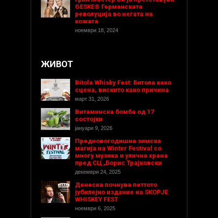
GESKE® Германската
револуција во негата на
кожата
ноември 18, 2024
ЖИВОТ
Bitola Whisky Fest: Битола како
сцена, вискито како причина
март 31, 2026
Витаминска бомба од 17
состојки
јануари 9, 2026
Предновогодишнa зимска
магија на Winter Festival со
многу музика и улична храна
пред СЦ „Борис Трајковски
декември 24, 2025
Денеска почнува петтото
јубилејно издание на SKOPJE
WHISKEY FEST
ноември 6, 2025