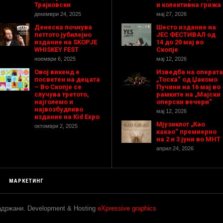
Трајковски
и колективна грижа
декември 24, 2025
мај 27, 2026
Денеска почнува
Шесто издание на
петтото јубилејно
ЈЕС ФЕСТИВАЛ од
издание на SKOPJE
14 до 20 мај во
WHISKEY FEST
Скопје
ноември 6, 2025
мај 12, 2026
Овој викенд е
Изведба на операта
посветен на децата
„Тоска“ од Џакомо
– Во Скопје се
Пучини на 16 мај во
случува третото,
рамките на „Мајски
најголемо и
оперски вечери“
највозбудливо
мај 12, 2026
издание на Kid Expo
Мјузиклот „Као
октомври 2, 2025
какао“ премиерно
на 2 и 3 јуни во МНТ
април 24, 2026
МАРКЕТИНГ
задржани. Development & Hosting
eXpressive graphics