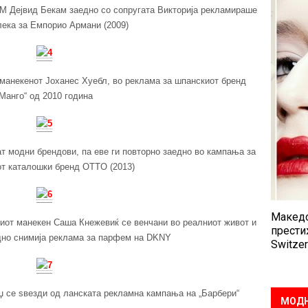
M Дејвид Бекам заедно со сопругата Викторија рекламираше
лека за Емпорио Армани (2009)
 манекенот Јоханес Хуебл, во реклама за шпанскиот бренд
Манго“ од 2010 година
т модни брендови, па еве ги повторно заедно во кампања за
т каталошки бренд OTTО (2013)
Македо
иот манекен Саша Кнежевиќ се венчани во реалниот живот и
прести
едно снимија реклама за парфем на DKNY
Switzer
џ се ѕвезди од ланската рекламна кампања на „Барбери“
МОДН