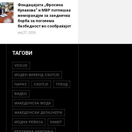
Фондацијата „Фросина
Кулакова“ и МВР потпишаа
меморандум за заедничка
борба за поголема
безбедност во сообраќајот
мај 27, 2026
ТАГОВИ
VOGUE
МОДЕН ВИКЕНД-СКОПЈЕ
ПАРИЗ
СКОПЈЕ
ТРЕНД
ВИДЕО
МАКЕДОНСКА МОДА
МАКЕДОНСКИ ДИЗАЈНЕРИ
МОДНА РЕВИЈА
НАКИТ
РЕКЛАМНА КАМПАЊА