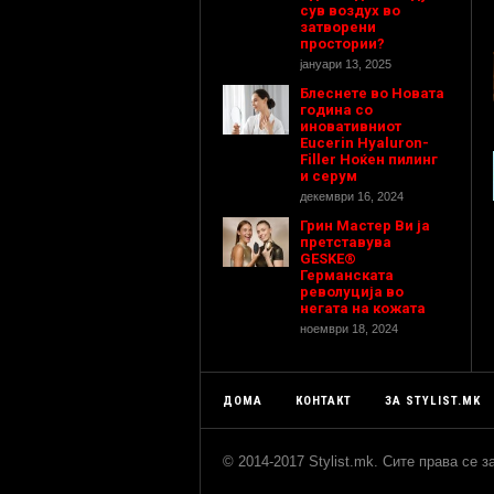
сув воздух во
затворени
простории?
јануари 13, 2025
Блеснете во Новата
година со
иновативниот
Eucerin Hyaluron-
Filler Ноќен пилинг
и серум
декември 16, 2024
Грин Мастер Ви ја
претставува
GESKE®
Германската
револуција во
негата на кожата
ноември 18, 2024
ДОМА
КОНТАКТ
ЗА STYLIST.MK
© 2014-2017 Stylist.mk. Сите права се 