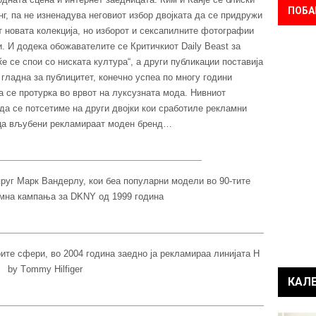
ПОБА
г, па не изненадува неговиот избор двојката да се придружи
т новата колекција, но изборот и сексапилните фотографии
. И додека обожавателите се Критичкиот Daily Beast за
е се спои со ниската култура“, а други публикации поставија
гладна за публицитет, конечно успеа по многу години
а се протурка во врвот на луксузната мода. Нивниот
да се потсетиме на други двојки кои сработиле рекламни
ајца вљубени рекламираат моден бренд…
пруг Марк Вандерлу, кои беа популарни модели во 90-тите
амна кампања за DKNY од 1999 година
ите сфери, во 2004 година заедно ја рекламираа линијата H
by Тommy Hilfiger
КАЛ