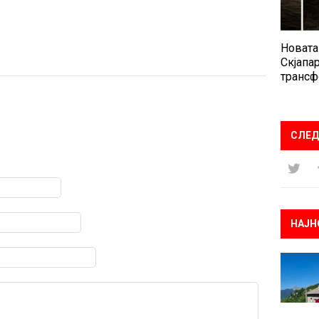
Новата
Скјапар
трансф
СЛЕД
НАЈН