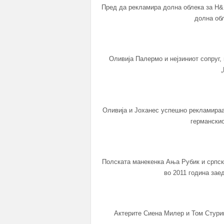
Пред да рекламира долна облека за H&
долна об
Оливија Палермо и нејзиниот сопруг,
„
Оливија и Јоханес успешно рекламираа
германскио
Полската манекенка Ања Рубик и српск
во 2011 година за
Актерите Сиена Милер и Том Стури