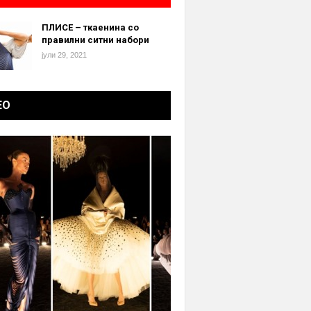
ПЛИСЕ – ткаенина со
правилни ситни набори
јули 29, 2021
ЕО