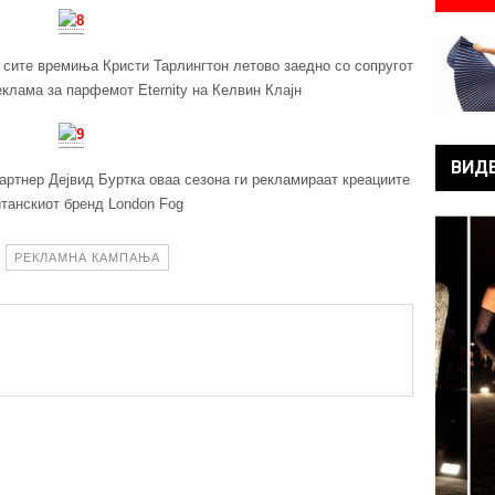
 сите времиња Кристи Тарлингтон летово заедно со сопругот
еклама за парфемот Eternity на Келвин Клајн
ВИД
артнер Дејвид Буртка оваа сезона ги рекламираат креациите
итанскиот бренд London Fog
РЕКЛАМНА КАМПАЊА