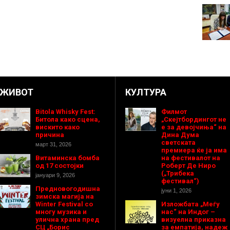
ЖИВОТ
КУЛТУРА
Bitola Whisky Fest:
Филмот
Битола како сцена,
„Скејтбордингот не
вискито како
е за девојчиња“ на
причина
Дина Дума
светската
март 31, 2026
премиера ќе ја има
Витаминска бомба
на фестивалот на
од 17 состојки
Роберт Де Ниро
(„Трибека
јануари 9, 2026
фестивал“)
Предновогодишнa
јуни 1, 2026
зимска магија на
Winter Festival со
Изложбата „Меѓу
многу музика и
нас“ на Индог –
улична храна пред
визуелна приказна
СЦ „Борис
за емпатија, надеж