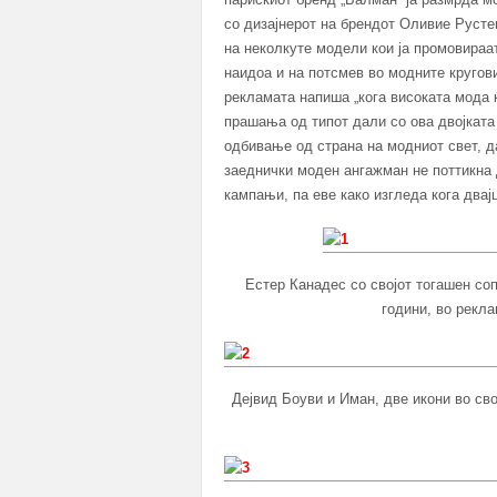
со дизајнерот на брендот Оливие Рустен
на неколкуте модели кои ја промовираа
наидоа и на потсмев во модните кругови
рекламата напиша „кога високата мода ќ
прашања од типот дали со ова двојката 
одбивање од страна на модниот свет, д
заеднички моден ангажман не поттикна 
кампањи, па еве како изгледа кога дв
Естер Канадес со својот тогашен со
години, во рекл
Дејвид Боуви и Иман, две икони во сво