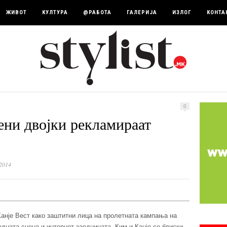
ЖИВОТ
КУЛТУРА
@РАБОТА
ГАЛЕРИЈА
ИЗЛОГ
КОНТА
0
ени двојки рекламираат
2014
анје Вест како заштитни лица на пролетната кампања на
дната сцена и интернет заедницата. Ким и Канје се блиски