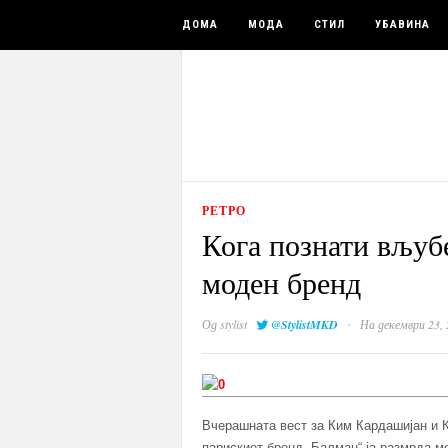
ДОМА
МОДА
СТИЛ
УБАВИНА
РЕТРО
Кога познати вљуб
моден бренд
·
Од
stylist
@StylistMKD
На декември 23, 
Вчерашната вест за Ким Кардашијан и К
парискиот бренд „Балман“ ја размрда мо