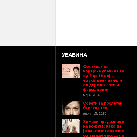
УБАВИНА
Фестивал на
корејска убавина за
од 8 до 10 мај и
едукативни панели
со дерматолози и
фармацевти
мај 6, 2026
Совети за пролетен
блескав тен
април 15, 2025
Зимски предизвици
на кожата: Како да
ја заштитите кожата
од загаден воздух и