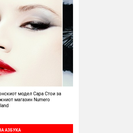
нскиот модел Сара Стои за
жниот магазин Numero
land
А АЗБУКА