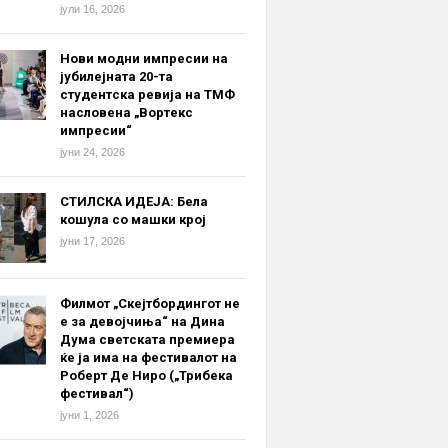
јули 16, 2026
Нови модни импресии на
јубилејната 20-та
студентска ревија на ТМФ
насловена „Вортекс
импресии“
јуни 24, 2026
СТИЛСКА ИДЕЈА: Бела
кошула со машки крој
јуни 17, 2026
Филмот „Скејтбордингот не
е за девојчиња“ на Дина
Дума светската премиера
ќе ја има на фестивалот на
Роберт Де Ниро („Трибека
фестивал“)
јуни 1, 2026