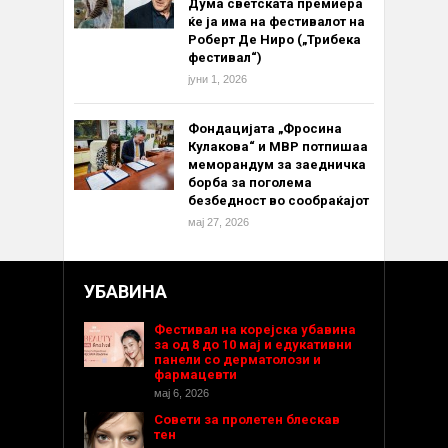
Дума светската премиера
ќе ја има на фестивалот на
Роберт Де Ниро („Трибека
фестивал“)
јуни 1, 2026
Фондацијата „Фросина
Кулакова“ и МВР потпишаа
меморандум за заедничка
борба за поголема
безбедност во сообраќајот
мај 27, 2026
УБАВИНА
Фестивал на корејска убавина
за од 8 до 10 мај и едукативни
панели со дерматолози и
фармацевти
мај 6, 2026
Совети за пролетен блескав
тен