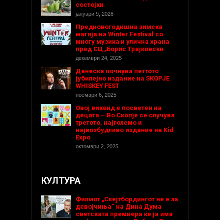
состојки
јануари 9, 2026
Предновогодишнa зимска
магија на Winter Festival со
многу музика и улична храна
пред СЦ „Борис Трајковски
декември 24, 2025
Денеска почнува петтото
јубилејно издание на SKOPJE
WHISKEY FEST
ноември 6, 2025
Овој викенд е посветен на
децата – Во Скопје се случува
третото, најголемо и
највозбудливо издание на Kid
Expo
октомври 2, 2025
КУЛТУРА
Филмот „Скејтбордингот не е за
девојчиња“ на Дина Дума
светската премиера ќе ја има