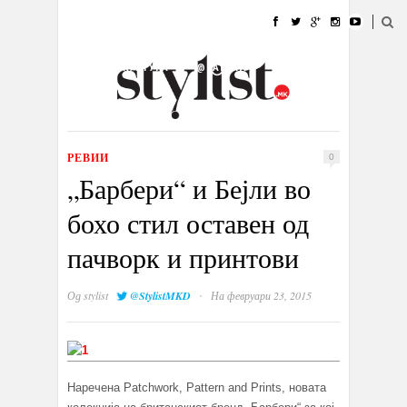
ДОМА
МОДА
СТИЛ
УБАВИНА
ЖИВОТ
КУЛТУРА
@РАБОТА
ГАЛЕРИЈА
ИЗЛОГ
КОНТАКТ
РЕВИИ
0
„Барбери“ и Бејли во
бохо стил оставен од
пачворк и принтови
·
Од
stylist
@StylistMKD
На февруари 23, 2015
Наречена Patchwork, Pattern and Prints, новата