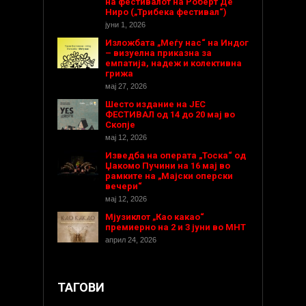
на фестивалот на Роберт Де
Ниро („Трибека фестивал“)
јуни 1, 2026
Изложбата „Меѓу нас“ на Индог
– визуелна приказна за
емпатија, надеж и колективна
грижа
мај 27, 2026
Шесто издание на ЈЕС
ФЕСТИВАЛ од 14 до 20 мај во
Скопје
мај 12, 2026
Изведба на операта „Тоска“ од
Џакомо Пучини на 16 мај во
рамките на „Мајски оперски
вечери“
мај 12, 2026
Мјузиклот „Као какао“
премиерно на 2 и 3 јуни во МНТ
април 24, 2026
ТАГОВИ