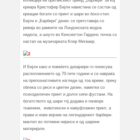
колекција на британскиот бренд „Барбери“ за кој
креира Кристофер Бејли навистина се состои од
креации богати со принт и шари во бохо-стил.
Бејли и „Барбери“ денес се претставија со
ревија во рамките на Лондонската модна
недела, а шоуто во Кенсингтон Гарденс почна со
настап на музичарката Клер Мегваер.
И Бејли како и повеќето дизајнери го понесува
расположението од 70-тите години и се навраќа
на препознатливите изгледи од тоа време, преку
облека со реси и цветен дезен, наметки со
психоделичен принт и долги хипи фустани. На
богатството од шари тој додава и пачворк
ткаенини, животински и камуфлажен принт, а
прави и нови верзии на легендарниот барбери-
мантил во потемни нијанси и од шарени
материјали.