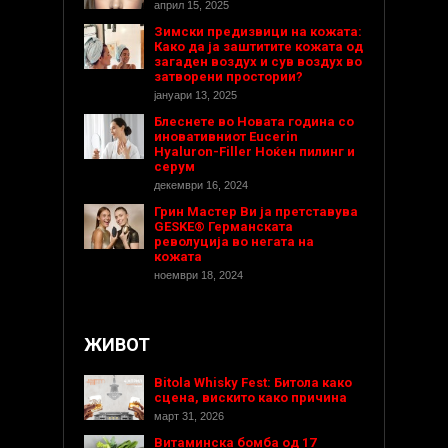
април 15, 2025
Зимски предизвици на кожата:
Како да ја заштитите кожата од
загаден воздух и сув воздух во
затворени простории?
јануари 13, 2025
Блеснете во Новата година со
иновативниот Eucerin
Hyaluron-Filler Ноќен пилинг и
серум
декември 16, 2024
Грин Мастер Ви ја претставува
GESKE® Германската
револуција во негата на
кожата
ноември 18, 2024
ЖИВОТ
Bitola Whisky Fest: Битола како
сцена, вискито како причина
март 31, 2026
Витаминска бомба од 17