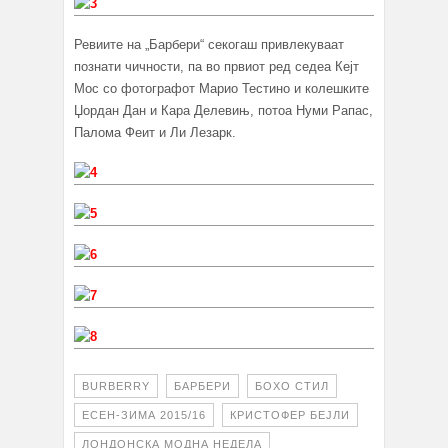
Ревиите на „Барбери“ секогаш привлекуваат
познати чичности, па во првиот ред седеа Кејт
Мос со фотографот Марио Тестино и колешките
Џордан Дан и Кара Делевињ, потоа Нуми Рапас,
Палома Феит и Ли Лезарк.
BURBERRY
БАРБЕРИ
БОХО СТИЛ
ЕСЕН-ЗИМА 2015/16
КРИСТОФЕР БЕЈЛИ
ЛОНДОНСКА МОДНА НЕДЕЛА