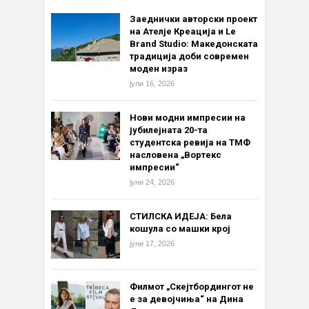
Заеднички авторски проект
на Ателје Креација и Le
Brand Studio: Македонската
традиција доби современ
моден израз
јули 16, 2026
Нови модни импресии на
јубилејната 20-та
студентска ревија на ТМФ
насловена „Вортекс
импресии“
јуни 24, 2026
СТИЛСКА ИДЕЈА: Бела
кошула со машки крој
јуни 17, 2026
Филмот „Скејтбордингот не
е за девојчиња“ на Дина